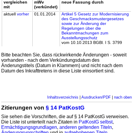
vergleichen
mWv
neue Fassung durch
mit
(verkündet)
aktuell
vorher
01.01.2014
Artikel 5 Gesetz zur Modernisierung
des Geschmacksmustergesetzes
sowie zur Änderung der
Regelungen über die
Bekanntmachungen zum
Ausstellungsschutz
vom 10.10.2013 BGBl. I S. 3799
Bitte beachten Sie, dass rückwirkende Änderungen - soweit
vorhanden - nach dem Verkündungsdatum des
Änderungstitels (Datum in Klammern) und nicht nach dem
Datum des Inkrafttretens in diese Liste einsortiert sind.
Inhaltsverzeichnis
|
Ausdrucken/PDF
|
nach oben
Zitierungen von
§ 14 PatKostG
Sie sehen die Vorschriften, die auf § 14 PatKostG verweisen.
Die Liste ist unterteilt nach Zitaten in
PatKostG selbst
,
Ermächtigungsgrundlagen
,
anderen geltenden Titeln
,
Änderungsvorschriften
und in
aufgehobenen Titeln
.