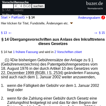
Vorschriftensuche
buzer.de
Normalansicht
§ / Art.
Gesetz
Volltextsuche
Start
>
PatKostG
>
§ 14
Änderungsalarm
Hier klicken für
Titel, Fundstelle, Änderungen
etc.
nur in PatKostG
§ 14 - Patentkostengesetz (PatKostG)
←
→
§ 13
§ 15
Artikel 1 G. v. 13.12.2001
BGBl. I S. 3656
; zuletzt geändert durch
Artikel 11
§ 14 Übergangsvorschriften aus Anlass des Inkrafttretens
G. v. 11.01.2026
BGBl. 2026 I Nr. 9
dieses Gesetzes
Geltung ab 01.01.2002; FNA: 424-4-9
Gemeinsame Rechtsvorschriften
16 weitere Fassungen
|
Drucksachen / Entwurf / Begründung
|
§ 14 hat
1 frühere Fassung
und wird in
2 Vorschriften zitiert
wird in 87 Vorschriften zitiert
(1)
1
Die bisherigen Gebührensätze der Anlage zu §
1
(Gebührenverzeichnis) des Patentgebührengesetzes vom
18. August 1976 in der durch Artikel 10 des Gesetzes vom
22. Dezember 1999 (BGBl. I S. 2534
) geänderten Fassung,
sind auch nach dem 1. Januar 2002 weiter anzuwenden,
1.
wenn die Fälligkeit der Gebühr vor dem 1. Januar 2002
liegt oder
2.
wenn für die Zahlung einer Gebühr durch Gesetz eine
Zahlungsfrist festgelegt ist und das für den Beginn der