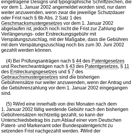
eingetragene Designs und typographische Schriftzeichen, die
vor dem 1. Januar 2002 angemeldet worden sind, nur dann
weiter anzuwenden, wenn zwar die jeweilige Schutzdauer
oder Frist nach § 8b Abs. 2 Satz 1 des
Geschmacksmustergesetzes
vor dem 1. Januar 2002
abgelaufen ist, jedoch noch nicht die Frist zur Zahlung der
Verlängerungs- oder Erstreckungsgebühr mit
Verspätungszuschlag, mit der Maßgabe, dass die Gebühren
mit dem Verspätungszuschlag noch bis zum 30. Juni 2002
gezahlt werden können.
(4) Bei Prüfungsanträgen nach §
44
des
Patentgesetzes
und Rechercheanträgen nach §
43
des
Patentgesetzes
, §
11
des
Erstreckungsgesetzes
und §
7
des
Gebrauchsmustergesetzes
sind die bisherigen
Gebührensätze nur weiter anzuwenden, wenn der Antrag und
die Gebührenzahlung vor dem 1. Januar 2002 eingegangen
sind.
(5)
1
Wird eine innerhalb von drei Monaten nach dem
1. Januar 2002 fällig werdende Gebühr nach den bisherigen
Gebührensätzen rechtzeitig gezahlt, so kann der
Unterschiedsbetrag bis zum Ablauf einer vom Deutschen
Patent- und Markenamt oder Bundespatentgericht zu
setzenden Frist nachgezahlt werden.
2
Wird der