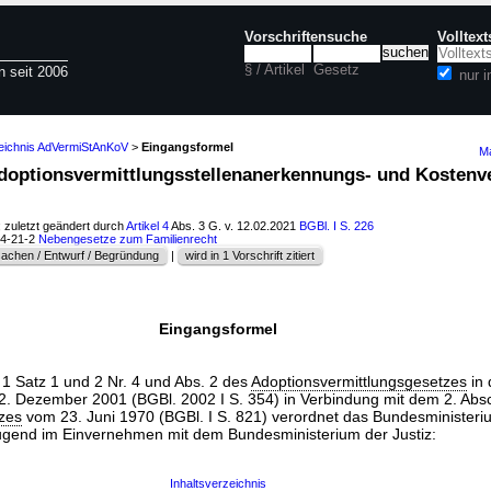
Vorschriftensuche
Volltex
§ / Artikel
Gesetz
n seit 2006
nur 
zeichnis AdVermiStAnKoV
>
Eingangsformel
Ma
doptionsvermittlungsstellenanerkennungs- und Kosten
; zuletzt geändert durch
Artikel 4
Abs. 3 G. v. 12.02.2021
BGBl. I S. 226
04-21-2
Nebengesetze zum Familienrecht
achen / Entwurf / Begründung
|
wird in 1 Vorschrift zitiert
Eingangsformel
1 Satz 1 und 2 Nr. 4 und Abs. 2 des
Adoptionsvermittlungsgesetzes
in 
 Dezember 2001 (BGBl. 2002 I S. 354) in Verbindung mit dem 2. Absc
zes
vom 23. Juni 1970 (BGBl. I S. 821) verordnet das Bundesministeriu
ugend im Einvernehmen mit dem Bundesministerium der Justiz:
Inhaltsverzeichnis