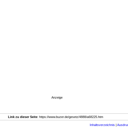
Anzeige
Link zu dieser Seite
: https://www.buzer.de/gesetz/4888/a68225.htm
Inhaltsverzeichnis
|
Ausdru