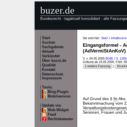
buzer.de
Bundesrecht - tagaktuell konsolidiert - alle Fassunge
Start
Sie sind hier:
Start
>
Inhaltsver
Suchen
Eingangsformel - A
Sachgebiete
(AdVermiStAnKoV)
Aktuell
Verkündet
V. v. 04.05.2005
BGBl. I S. 1266
Über buzer.de
Geltung ab 19.05.2005; FNA: 4
Qualität
1 weitere Fassung
|
Drucks
Kontakt
Datenschutz
Impressum
Tools:
Blog-Plugin
Mobilversion
Auf Grund des §
9c
Abs. 
Bekanntmachung vom 22.
Update via:
Verwaltungskostengeset
Web-Widget
Senioren, Frauen und J
Feed
Rechtskataster