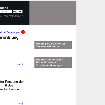
tsuche
in AdVermiStAnKoV
il bei Änderungen
verordnung
Für Ihr Blog oder Forum -
Gesetze verknüpfen
Für Ihre Internetseite -
Ticker aktuellste
→
§ 1
Gesetzesänderungen
der Fassung der
hnitt des
m für Familie,
→
§ 1