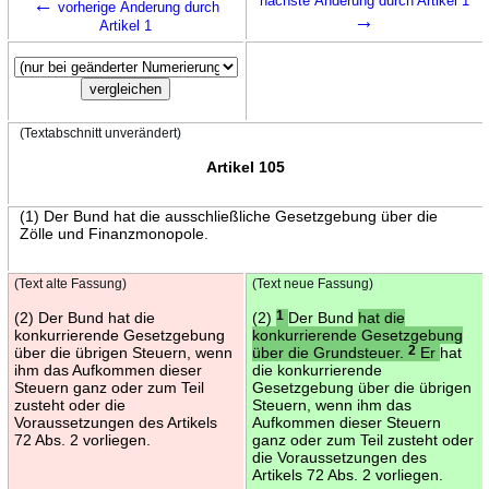
←
nächste Änderung durch Artikel 1
vorherige Änderung durch
→
Artikel 1
(Textabschnitt unverändert)
Artikel 105
(1) Der Bund hat die ausschließliche Gesetzgebung über die
Zölle und Finanzmonopole.
(Text alte Fassung)
(Text neue Fassung)
(2) Der Bund hat die
(2)
1
Der Bund
hat die
konkurrierende Gesetzgebung
konkurrierende Gesetzgebung
über die übrigen Steuern, wenn
über die Grundsteuer.
2
Er
hat
ihm das Aufkommen dieser
die konkurrierende
Steuern ganz oder zum Teil
Gesetzgebung über die übrigen
zusteht oder die
Steuern, wenn ihm das
Voraussetzungen des Artikels
Aufkommen dieser Steuern
72 Abs. 2 vorliegen.
ganz oder zum Teil zusteht oder
die Voraussetzungen des
Artikels 72 Abs. 2 vorliegen.