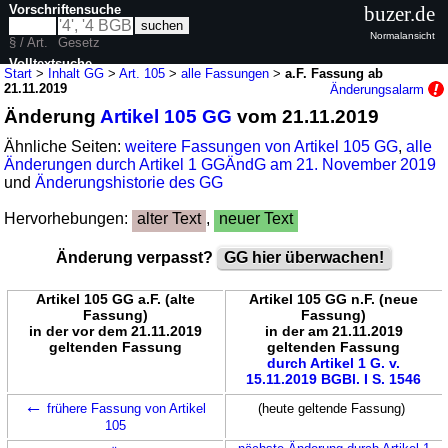
Vorschriftensuche
buzer.de
Normalansicht
§ / Art.
Gesetz
Volltextsuche
Start
>
Inhalt GG
>
Art. 105
>
alle Fassungen
>
a.F. Fassung ab
21.11.2019
Änderungsalarm
nur in GG
Änderung
Artikel 105 GG
vom 21.11.2019
Ähnliche Seiten:
weitere Fassungen von Artikel 105 GG
,
alle
Änderungen durch Artikel 1 GGÄndG am 21. November 2019
und
Änderungshistorie des GG
Hervorhebungen:
alter Text
,
neuer Text
Änderung verpasst?
GG hier überwachen!
Artikel 105 GG a.F. (alte
Artikel 105 GG n.F. (neue
Fassung)
Fassung)
in der vor dem 21.11.2019
in der am 21.11.2019
geltenden Fassung
geltenden Fassung
durch Artikel 1 G. v.
15.11.2019 BGBl. I S. 1546
←
frühere Fassung von Artikel
(heute geltende Fassung)
105