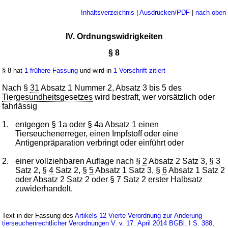
Inhaltsverzeichnis
|
Ausdrucken/PDF
|
nach oben
IV. Ordnungswidrigkeiten
§ 8
§ 8 hat
1 frühere Fassung
und wird in
1 Vorschrift zitiert
Nach §
31
Absatz 1 Nummer 2, Absatz 3 bis 5 des
Tiergesundheitsgesetzes
wird bestraft, wer vorsätzlich oder
fahrlässig
1.
entgegen §
1a
oder §
4a
Absatz 1 einen
Tierseuchenerreger, einen Impfstoff oder eine
Antigenpräparation verbringt oder einführt oder
2.
einer vollziehbaren Auflage nach §
2
Absatz 2 Satz 3, §
3
Satz 2, §
4
Satz 2, §
5
Absatz 1 Satz 3, §
6
Absatz 1 Satz 2
oder Absatz 2 Satz 2 oder §
7
Satz 2 erster Halbsatz
zuwiderhandelt.
Text in der Fassung des
Artikels 12 Vierte Verordnung zur Änderung
tierseuchenrechtlicher Verordnungen V. v. 17. April 2014 BGBl. I S. 388,