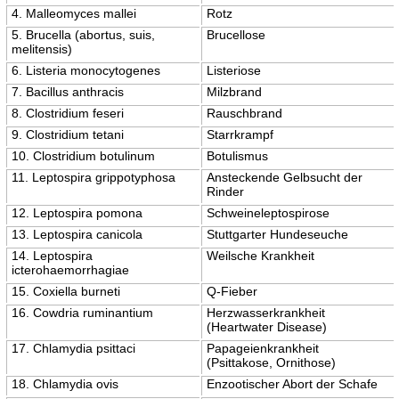
4. Malleomyces mallei
Rotz
5. Brucella (abortus, suis,
Brucellose
melitensis)
6. Listeria monocytogenes
Listeriose
7. Bacillus anthracis
Milzbrand
8. Clostridium feseri
Rauschbrand
9. Clostridium tetani
Starrkrampf
10. Clostridium botulinum
Botulismus
11. Leptospira grippotyphosa
Ansteckende Gelbsucht der
Rinder
12. Leptospira pomona
Schweineleptospirose
13. Leptospira canicola
Stuttgarter Hundeseuche
14. Leptospira
Weilsche Krankheit
icterohaemorrhagiae
15. Coxiella burneti
Q-Fieber
16. Cowdria ruminantium
Herzwasserkrankheit
(Heartwater Disease)
17. Chlamydia psittaci
Papageienkrankheit
(Psittakose, Ornithose)
18. Chlamydia ovis
Enzootischer Abort der Schafe