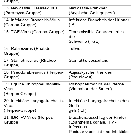
Gruppe)
13. Newcastle Disease-Virus
Newcastle-Krankheit
(Paramyxo-Gruppe)
(Atypische Geflügelpest)
14. Infektiöse Bronchitis-Virus
Infektiöse Bronchitis der Hühner
(Corona-Gruppe)
(IB)
15. TGE-Virus (Corona-Gruppe)
Transmissible Gastroenteritis
der
Schweine (TGE)
16. Rabiesvirus (Rhabdo-
Tollwut
Gruppe)
17. Stomatitisvirus (Rhabdo-
Stomatitis vesicularis
Gruppe)
18. Pseudorabiesvirus (Herpes-
Aujeszkysche Krankheit
Gruppe)
(Pseudowut)
19. Equine Rhinopneumonitis-
Rhinopneumonitis der Pferde
Virus
(Virusabort der Stuten)
(Herpes-Gruppe)
20. Infektiöse Laryngotracheitis-
Infektiöse Laryngotracheitis des
Virus
Geflü-
(Herpes-Gruppe)
gels (ILT)
21. IBR-IPV-Virus (Herpes-
Bläschenausschlag der Rinder
Gruppe)
(Exanthema coitale, IPV -
Infectious
Pustular vaginitis) und Infektiöse