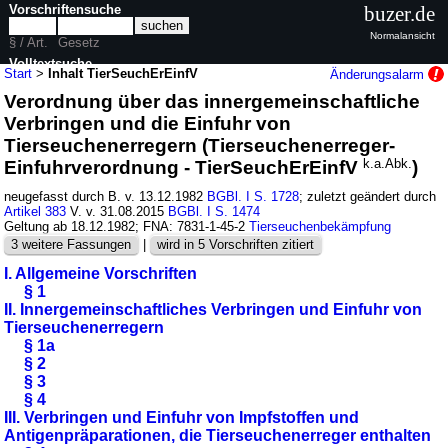
Vorschriftensuche
buzer.de
Normalansicht
§ / Art.
Gesetz
Volltextsuche
Start
>
Inhalt TierSeuchErEinfV
Änderungsalarm
Verordnung über das innergemeinschaftliche
nur in TierSeuchErEinfV
Verbringen und die Einfuhr von
Tierseuchenerregern (Tierseuchenerreger-
Einfuhrverordnung - TierSeuchErEinfV
k.a.Abk.
)
neugefasst durch B. v. 13.12.1982
BGBl. I S. 1728
; zuletzt geändert durch
Artikel 383
V. v. 31.08.2015
BGBl. I S. 1474
Geltung ab 18.12.1982; FNA: 7831-1-45-2
Tierseuchenbekämpfung
3 weitere Fassungen
|
wird in 5 Vorschriften zitiert
I. Allgemeine Vorschriften
§ 1
II. Innergemeinschaftliches Verbringen und Einfuhr von
Tierseuchenerregern
§ 1a
§ 2
§ 3
§ 4
III. Verbringen und Einfuhr von Impfstoffen und
Antigenpräparationen, die Tierseuchenerreger enthalten