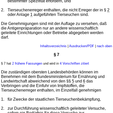
bestimmter Spezifität erfordern, und
2.
Tierseuchenerreger enthalten, die nicht Erreger der in §
2
oder Anlage
1
aufgeführten Tierseuchen sind.
Die Genehmigungen sind mit der Auflage zu versehen, daß
die Antigenpräparation nur an andere wissenschaftlich
geleitete Einrichtungen oder Betriebe abgegeben werden
darf.
Inhaltsverzeichnis
|
Ausdrucken/PDF
|
nach oben
§ 7
§ 7 hat
2 frühere Fassungen
und wird in
4 Vorschriften zitiert
Die zuständigen obersten Landesbehörden können im
Benehmen mit dem Bundesministerium für Ernährung und
Landwirtschaft abweichend von den §§
5
und
6
das
Verbringen und die Einfuhr von Impfstoffen, die
Tierseuchenerreger enthalten, im Einzelfall genehmigen
1.
für Zwecke der staatlichen Tierseuchenbekämpfung,
2.
zur Durchführung wissenschaftlich geleiteter Versuche,
sofern ein Bedürfnis für diese Versuche zur