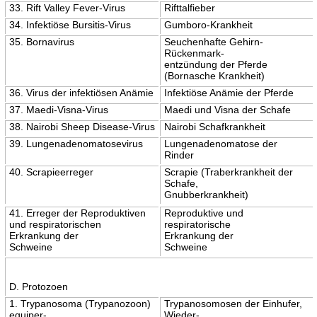
33. Rift Valley Fever-Virus
Rifttalfieber
34. Infektiöse Bursitis-Virus
Gumboro-Krankheit
35. Bornavirus
Seuchenhafte Gehirn-
Rückenmark-
entzündung der Pferde
(Bornasche Krankheit)
36. Virus der infektiösen Anämie
Infektiöse Anämie der Pferde
37. Maedi-Visna-Virus
Maedi und Visna der Schafe
38. Nairobi Sheep Disease-Virus
Nairobi Schafkrankheit
39. Lungenadenomatosevirus
Lungenadenomatose der
Rinder
40. Scrapieerreger
Scrapie (Traberkrankheit der
Schafe,
Gnubberkrankheit)
41. Erreger der Reproduktiven
Reproduktive und
und respiratorischen
respiratorische
Erkrankung der
Erkrankung der
Schweine
Schweine
D. Protozoen
1. Trypanosoma (Trypanozoon)
Trypanosomosen der Einhufer,
equiper-
Wieder-