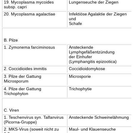
19. Mycoplasma mycoides
Lungenseuche der Ziegen
subsp. capri
20. Mycoplasma agalactiae
Infektiöse Agalaktie der Ziegen
und
Schafe
B. Pilze
1. Zymonema farciminosus
Ansteckende
Lymphgefäßentzündung
der Einhufer
(Lymphangitis epizootica)
2. Coccidioides immitis
Coccidioidomykose
3. Pilze der Gattung
Microsporie
Microsporum
4. Pilze der Gattung
Trichophytie
Trichophyton
C. Viren
1. Teschenvirus syn. Talfanvirus
Ansteckende Schweinelähmung
(Picorna-Gruppe)
2. MKS-Virus (soweit nicht zu
Maul- und Klauenseuche