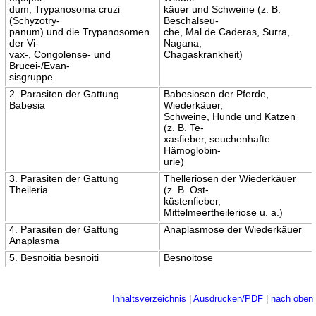
dum, Trypanosoma cruzi
käuer und Schweine (z. B.
(Schyzotry-
Beschälseu-
panum) und die Trypanosomen
che, Mal de Caderas, Surra,
der Vi-
Nagana,
vax-, Congolense- und
Chagaskrankheit)
Brucei-/Evan-
sisgruppe
2. Parasiten der Gattung
Babesiosen der Pferde,
Babesia
Wiederkäuer,
Schweine, Hunde und Katzen
(z. B. Te-
xasfieber, seuchenhafte
Hämoglobin-
urie)
3. Parasiten der Gattung
Thelleriosen der Wiederkäuer
Theileria
(z. B. Ost-
küstenfieber,
Mittelmeertheileriose u. a.)
4. Parasiten der Gattung
Anaplasmose der Wiederkäuer
Anaplasma
5. Besnoitia besnoiti
Besnoitose
Inhaltsverzeichnis
|
Ausdrucken/PDF
|
nach oben