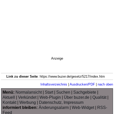
Anzeige
Link zu dieser Seite
: https://www.buzer.de/gesetz/5217/index.htm
Inhaltsverzeichnis
|
Ausdrucken/PDF
|
nach oben
Menü:
Normalansicht
|
Start
|
Suchen
|
Sachgebiete
|
Aktuell
|
Verkündet
|
Web-Plugin
|
Über buzer.de
|
Qualität
|
Kontakt
|
Werbung
|
Datenschutz, Impressum
informiert bleiben:
Änderungsalarm
|
Web-Widget
|
RSS-
Feed