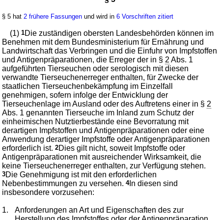
§ 5 hat
2 frühere Fassungen
und wird in
6 Vorschriften zitiert
(1)
1
Die zuständigen obersten Landesbehörden können im
Benehmen mit dem Bundesministerium für Ernährung und
Landwirtschaft das Verbringen und die Einfuhr von Impfstoffen
und Antigenpräparationen, die Erreger der in §
2
Abs. 1
aufgeführten Tierseuchen oder serologisch mit diesen
verwandte Tierseuchenerreger enthalten, für Zwecke der
staatlichen Tierseuchenbekämpfung im Einzelfall
genehmigen, sofern infolge der Entwicklung der
Tierseuchenlage im Ausland oder des Auftretens einer in §
2
Abs. 1 genannten Tierseuche im Inland zum Schutz der
einheimischen Nutztierbestände eine Bevorratung mit
derartigen Impfstoffen und Antigenpräparationen oder eine
Anwendung derartiger Impfstoffe oder Antigenpräparationen
erforderlich ist.
2
Dies gilt nicht, soweit Impfstoffe oder
Antigenpräparationen mit ausreichender Wirksamkeit, die
keine Tierseuchenerreger enthalten, zur Verfügung stehen.
3
Die Genehmigung ist mit den erforderlichen
Nebenbestimmungen zu versehen.
4
In diesen sind
insbesondere vorzusehen:
1.
Anforderungen an Art und Eigenschaften des zur
Herstellung des Impfstoffes oder der Antigenpräparation