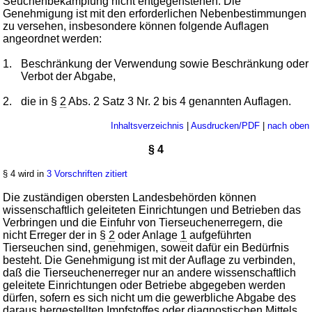
Seuchenbekämpfung nicht entgegenstehen. Die
Genehmigung ist mit den erforderlichen Nebenbestimmungen
zu versehen, insbesondere können folgende Auflagen
angeordnet werden:
1.
Beschränkung der Verwendung sowie Beschränkung oder
Verbot der Abgabe,
2.
die in §
2
Abs. 2 Satz 3 Nr. 2 bis 4 genannten Auflagen.
Inhaltsverzeichnis
|
Ausdrucken/PDF
|
nach oben
§ 4
§ 4 wird in
3 Vorschriften zitiert
Die zuständigen obersten Landesbehörden können
wissenschaftlich geleiteten Einrichtungen und Betrieben das
Verbringen und die Einfuhr von Tierseuchenerregern, die
nicht Erreger der in §
2
oder Anlage
1
aufgeführten
Tierseuchen sind, genehmigen, soweit dafür ein Bedürfnis
besteht. Die Genehmigung ist mit der Auflage zu verbinden,
daß die Tierseuchenerreger nur an andere wissenschaftlich
geleitete Einrichtungen oder Betriebe abgegeben werden
dürfen, sofern es sich nicht um die gewerbliche Abgabe des
daraus hergestellten Impfstoffes oder diagnostischen Mittels