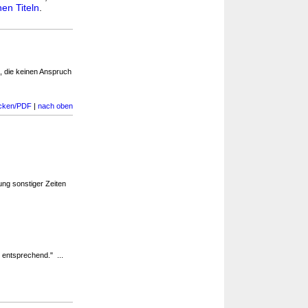
en Titeln
.
it, die keinen Anspruch
cken/PDF
|
nach oben
ng sonstiger Zeiten
t entsprechend." ...