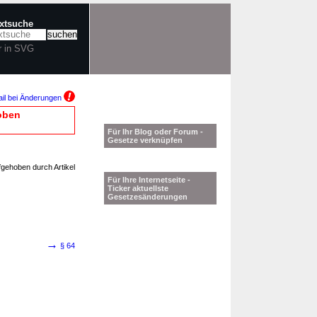
extsuche
r in SVG
il bei Änderungen
oben
Für Ihr Blog oder Forum -
Gesetze verknüpfen
fgehoben durch Artikel
Für Ihre Internetseite -
Ticker aktuellste
Gesetzesänderungen
→
§ 64