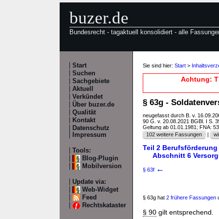
buzer.de
Bundesrecht - tagaktuell konsolidiert - alle Fassunge
Start
Sie sind hier:
Start
>
Inhaltsver
Suchen
Achtung: T
Sachgebiete
Aktuell
Verkündet
§ 63g - Soldatenve
Über buzer.de
Qualität
neugefasst durch B. v. 16.09.2
Kontakt
90 G. v. 20.08.2021 BGBl. I S. 
Geltung ab 01.01.1981; FNA: 5
Datenschutz
Impressum
102 weitere Fassungen
|
wi
Teil 2 Berufsförderun
Tools:
Abschnitt 6 Verso
Blog-Plugin
Mobilversion
←
§ 63f
Update via:
Web-Widget
Feed
§ 63g hat
2 frühere Fassungen
u
Rechtskataster
§ 90
gilt entsprechend.