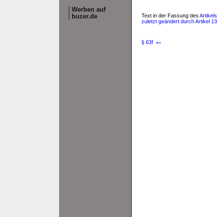
Werben auf
Text in der Fassung des
Artikel
buzer.de
zuletzt geändert durch Artikel 1
←
§ 63f