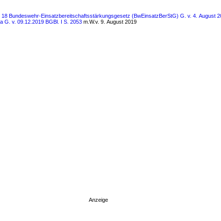
s 18 Bundeswehr-Einsatzbereitschaftsstärkungsgesetz (BwEinsatzBerStG) G. v. 4. August 20
3a G. v. 09.12.2019 BGBl. I S. 2053
m.W.v. 9. August 2019
Anzeige