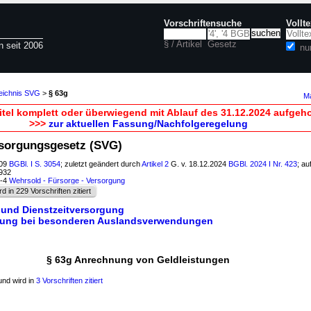
Vorschriftensuche
Vollt
§ / Artikel
Gesetz
n seit 2006
nu
zeichnis SVG
>
§ 63g
Ma
itel komplett oder überwiegend mit Ablauf des 31.12.2024 aufgeh
>>>
zur aktuellen Fassung/Nachfolgeregelung
rsorgungsgesetz (SVG)
009
BGBl. I S. 3054
; zuletzt geändert durch
Artikel 2
G. v. 18.12.2024
BGBl. 2024 I Nr. 423
; au
3932
3-4
Wehrsold - Fürsorge - Versorgung
rd in 229 Vorschriften zitiert
g und Dienstzeitversorgung
rgung bei besonderen Auslandsverwendungen
§ 63g Anrechnung von Geldleistungen
nd wird in
3 Vorschriften zitiert