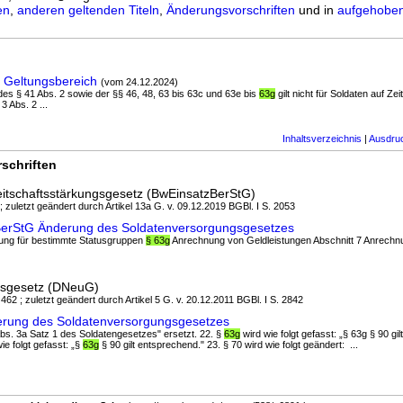
en
,
anderen geltenden Titeln
,
Änderungsvorschriften
und in
aufgehoben
 Geltungsbereich
(vom 24.12.2024)
 des § 41 Abs. 2 sowie der §§ 46, 48, 63 bis 63c und 63e bis
63g
gilt nicht für Soldaten auf Ze
 Abs. 2 ...
Inhaltsverzeichnis
|
Ausdru
schriften
itschaftsstärkungsgesetz (BwEinsatzBerStG)
; zuletzt geändert durch Artikel 13a G. v. 09.12.2019 BGBl. I S. 2053
zBerStG Änderung des Soldatenversorgungsgesetzes
hlung für bestimmte Statusgruppen
§ 63g
Anrechnung von Geldleistungen Abschnitt 7 Anrechnu
gsgesetz (DNeuG)
 462 ; zuletzt geändert durch Artikel 5 G. v. 20.12.2011 BGBl. I S. 2842
erung des Soldatenversorgungsgesetzes
 Abs. 3a Satz 1 des Soldatengesetzes" ersetzt. 22. §
63g
wird wie folgt gefasst: „§ 63g § 90 gil
ie folgt gefasst: „§
63g
§ 90 gilt entsprechend." 23. § 70 wird wie folgt geändert: ...