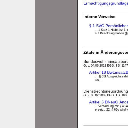
Ermächtigungsgrundlag
interne Verweise
§ 1 SVG Persönlicher
... 1 Satz 1 Halbsatz 1,
auf Besoldung haben (§ 3
Zitate in Änderungsvor
Bundeswehr-Einsatzbere
G. v. 04.08.2019 BGBl. I S. 1147
Artikel 18 BwEinsat
... § 63f Ausgleichsza
als ...
Dienstrechtsneuordnun
G. v. 05.02.2009 BGBl. I S. 160,
Artikel 5 DNeuG Änd
... Verbindung mit § 46
ersetzt. 22. § 63g wird w