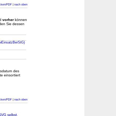
cken/PDF
|
nach oben
d
vorher
können
nden Sie dessen
BwEinsatzBerStG)
gsdatum des
e einsortiert
cken/PDF
|
nach oben
SVG selbst
,