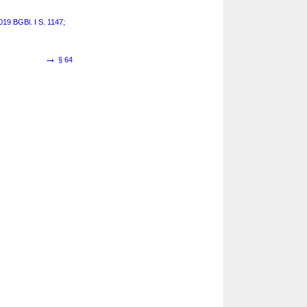
19 BGBl. I S. 1147;
→
§ 64