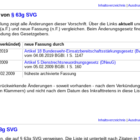
Inhaltsverzeichnis
|
Ausdru
 von
§ 63g SVG
lung zeigt alle Änderungen dieser Vorschrift. Über die Links
aktuell
un
g (a.F.) und neue Fassung (n.F.) vergleichen. Beim Änderungsgesetz fi
ündung des Gesetzgebers.
verkündet)
neue Fassung durch
2019
Artikel 18 Bundeswehr-Einsatzbereitschaftsstärkungsgesetz (
vom 04.08.2019 BGBl. I S. 1147
2009
Artikel 5 Dienstrechtsneuordnungsgesetz (DNeuG)
vom 05.02.2009 BGBl. I S. 160
.02.2009
früheste archivierte Fassung
ss rückwirkende Änderungen - soweit vorhanden - nach dem Verkündun
n Klammern) und nicht nach dem Datum des Inkrafttretens in diese List
Inhaltsverzeichnis
|
Ausdru
63g SVG
n, die auf § 63g SVG verweisen. Die Liste ist unterteilt nach Zitaten in