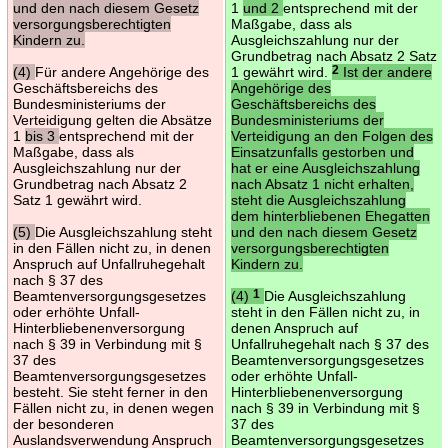
und den nach diesem Gesetz
1
und 2
entsprechend mit der
versorgungsberechtigten
Maßgabe, dass als
Kindern zu.
Ausgleichszahlung nur der
Grundbetrag nach Absatz 2 Satz
(4)
Für andere Angehörige des
1 gewährt wird.
2
Ist der andere
Geschäftsbereichs des
Angehörige des
Bundesministeriums der
Geschäftsbereichs des
Verteidigung gelten die Absätze
Bundesministeriums der
1
bis 3
entsprechend mit der
Verteidigung an den Folgen des
Maßgabe, dass als
Einsatzunfalls gestorben und
Ausgleichszahlung nur der
hat er eine Ausgleichszahlung
Grundbetrag nach Absatz 2
nach Absatz 1 nicht erhalten,
Satz 1 gewährt wird.
steht die Ausgleichszahlung
dem hinterbliebenen Ehegatten
(5)
Die Ausgleichszahlung steht
und den nach diesem Gesetz
in den Fällen nicht zu, in denen
versorgungsberechtigten
Anspruch auf Unfallruhegehalt
Kindern zu.
nach § 37 des
Beamtenversorgungsgesetzes
(4)
1
Die Ausgleichszahlung
oder erhöhte Unfall-
steht in den Fällen nicht zu, in
Hinterbliebenenversorgung
denen Anspruch auf
nach § 39 in Verbindung mit §
Unfallruhegehalt nach § 37 des
37 des
Beamtenversorgungsgesetzes
Beamtenversorgungsgesetzes
oder erhöhte Unfall-
besteht. Sie steht ferner in den
Hinterbliebenenversorgung
Fällen nicht zu, in denen wegen
nach § 39 in Verbindung mit §
der besonderen
37 des
Auslandsverwendung Anspruch
Beamtenversorgungsgesetzes