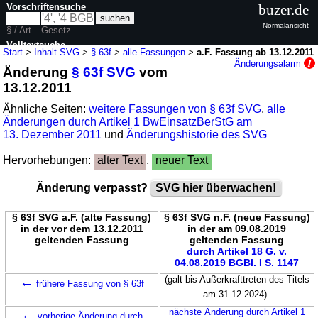
Vorschriftensuche
buzer.de
Normalansicht
§ / Art.
Gesetz
Volltextsuche
Start
>
Inhalt SVG
>
§ 63f
>
alle Fassungen
>
a.F. Fassung ab 13.12.2011
Änderungsalarm
Änderung
§ 63f SVG
vom
nur in SVG
13.12.2011
Ähnliche Seiten:
weitere Fassungen von § 63f SVG
,
alle
Änderungen durch Artikel 1 BwEinsatzBerStG am
13. Dezember 2011
und
Änderungshistorie des SVG
Hervorhebungen:
alter Text
,
neuer Text
Änderung verpasst?
SVG hier überwachen!
§ 63f SVG a.F. (alte Fassung)
§ 63f SVG n.F. (neue Fassung)
in der vor dem 13.12.2011
in der am 09.08.2019
geltenden Fassung
geltenden Fassung
durch Artikel 18 G. v.
04.08.2019 BGBl. I S. 1147
←
(galt bis Außerkrafttreten des Titels
frühere Fassung von § 63f
am 31.12.2024)
←
nächste Änderung durch Artikel 1
vorherige Änderung durch