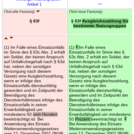
→
Artikel 1
(Text alte Fassung)
(Text neue Fassung)
§ 63f
§ 63f
Ausgleichszahlung für
bestimmte Statusgruppen
(1) Im Falle eines Einsatzunfalls
(1)
1
Im Falle eines
im Sinne des § 63c Abs. 2 erhält
Einsatzunfalls im Sinne des §
ein Soldat, der keinen Anspruch
63c Abs. 2 erhält ein Soldat, der
auf Unfallruhegehalt nach § 63d
keinen Anspruch auf
hat, neben der sonstigen
Unfallruhegehalt nach § 63d
Versorgung nach diesem
hat, neben der sonstigen
Gesetz eine Ausgleichszahlung,
Versorgung nach diesem
wenn er infolge des
Gesetz eine Ausgleichszahlung,
Einsatzunfalls dienstunfähig
wenn er infolge des
geworden und im Zeitpunkt der
Einsatzunfalls dienstunfähig
Beendigung des
geworden und im Zeitpunkt der
Dienstverhältnisses infolge des
Beendigung des
Einsatzunfalls in seiner
Dienstverhältnisses infolge des
Erwerbsfähigkeit um
Einsatzunfalls in seiner
mindestens 50
vom Hundert
Erwerbsfähigkeit um mindestens
beeinträchtigt ist. Bei
50
Prozent
beeinträchtigt ist.
2
Anwendung des Einsatz-
Bei Anwendung des Einsatz-
Weiterverwendungsgesetzes
Weiterverwendungsgesetzes
vom 12. Dezember 2007 (BGBl.
vom 12. Dezember 2007 (BGBl.