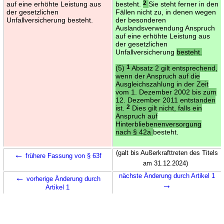
auf eine erhöhte Leistung aus
besteht.
2
Sie steht ferner in den
der gesetzlichen
Fällen nicht zu, in denen wegen
Unfallversicherung besteht.
der besonderen
Auslandsverwendung Anspruch
auf eine erhöhte Leistung aus
der gesetzlichen
Unfallversicherung
besteht.
(5)
1
Absatz 2 gilt entsprechend,
wenn der Anspruch auf die
Ausgleichszahlung in der Zeit
vom 1. Dezember 2002 bis zum
12. Dezember 2011 entstanden
ist.
2
Dies gilt nicht, falls ein
Anspruch auf
Hinterbliebenenversorgung
nach § 42a
besteht.
←
(galt bis Außerkrafttreten des Titels
frühere Fassung von § 63f
am 31.12.2024)
←
nächste Änderung durch Artikel 1
vorherige Änderung durch
→
Artikel 1