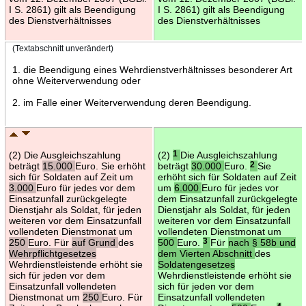
I S. 2861) gilt als Beendigung
I S. 2861) gilt als Beendigung
des Dienstverhältnisses
des Dienstverhältnisses
(Textabschnitt unverändert)
1. die Beendigung eines Wehrdienstverhältnisses besonderer Art
ohne Weiterverwendung oder
2. im Falle einer Weiterverwendung deren Beendigung.
(2) Die Ausgleichszahlung
(2)
1
Die Ausgleichszahlung
beträgt
15.000
Euro. Sie erhöht
beträgt
30.000
Euro.
2
Sie
sich für Soldaten auf Zeit um
erhöht sich für Soldaten auf Zeit
3.000
Euro für jedes vor dem
um
6.000
Euro für jedes vor
Einsatzunfall zurückgelegte
dem Einsatzunfall zurückgelegte
Dienstjahr als Soldat, für jeden
Dienstjahr als Soldat, für jeden
weiteren vor dem Einsatzunfall
weiteren vor dem Einsatzunfall
vollendeten Dienstmonat um
vollendeten Dienstmonat um
250
Euro. Für
auf Grund
des
500
Euro.
3
Für
nach § 58b und
Wehrpflichtgesetzes
dem Vierten Abschnitt
des
Wehrdienstleistende erhöht sie
Soldatengesetzes
sich für jeden vor dem
Wehrdienstleistende erhöht sie
Einsatzunfall vollendeten
sich für jeden vor dem
Dienstmonat um
250
Euro. Für
Einsatzunfall vollendeten