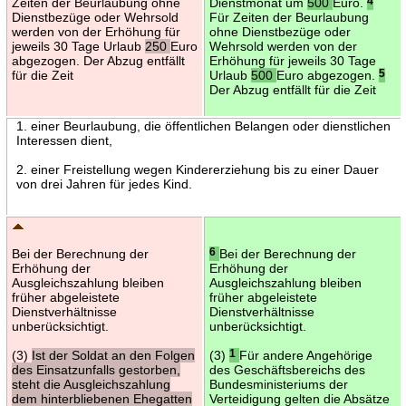
Zeiten der Beurlaubung ohne
Dienstmonat um
500
Euro.
4
Dienstbezüge oder Wehrsold
Für Zeiten der Beurlaubung
werden von der Erhöhung für
ohne Dienstbezüge oder
jeweils 30 Tage Urlaub
250
Euro
Wehrsold werden von der
abgezogen. Der Abzug entfällt
Erhöhung für jeweils 30 Tage
für die Zeit
Urlaub
500
Euro abgezogen.
5
Der Abzug entfällt für die Zeit
1. einer Beurlaubung, die öffentlichen Belangen oder dienstlichen
Interessen dient,
2. einer Freistellung wegen Kindererziehung bis zu einer Dauer
von drei Jahren für jedes Kind.
Bei der Berechnung der
6
Bei der Berechnung der
Erhöhung der
Erhöhung der
Ausgleichszahlung bleiben
Ausgleichszahlung bleiben
früher abgeleistete
früher abgeleistete
Dienstverhältnisse
Dienstverhältnisse
unberücksichtigt.
unberücksichtigt.
(3)
Ist der Soldat an den Folgen
(3)
1
Für andere Angehörige
des Einsatzunfalls gestorben,
des Geschäftsbereichs des
steht die Ausgleichszahlung
Bundesministeriums der
dem hinterbliebenen Ehegatten
Verteidigung gelten die Absätze