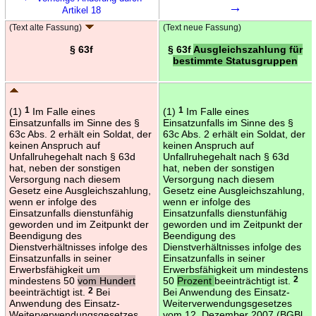
→
Artikel 18
(Text alte Fassung)
(Text neue Fassung)
§ 63f
§ 63f
Ausgleichszahlung für
bestimmte Statusgruppen
(1)
1
Im Falle eines
(1)
1
Im Falle eines
Einsatzunfalls im Sinne des §
Einsatzunfalls im Sinne des §
63c Abs. 2 erhält ein Soldat, der
63c Abs. 2 erhält ein Soldat, der
keinen Anspruch auf
keinen Anspruch auf
Unfallruhegehalt nach § 63d
Unfallruhegehalt nach § 63d
hat, neben der sonstigen
hat, neben der sonstigen
Versorgung nach diesem
Versorgung nach diesem
Gesetz eine Ausgleichszahlung,
Gesetz eine Ausgleichszahlung,
wenn er infolge des
wenn er infolge des
Einsatzunfalls dienstunfähig
Einsatzunfalls dienstunfähig
geworden und im Zeitpunkt der
geworden und im Zeitpunkt der
Beendigung des
Beendigung des
Dienstverhältnisses infolge des
Dienstverhältnisses infolge des
Einsatzunfalls in seiner
Einsatzunfalls in seiner
Erwerbsfähigkeit um
Erwerbsfähigkeit um mindestens
mindestens 50
vom Hundert
50
Prozent
beeinträchtigt ist.
2
beeinträchtigt ist.
2
Bei
Bei Anwendung des Einsatz-
Anwendung des Einsatz-
Weiterverwendungsgesetzes
Weiterverwendungsgesetzes
vom 12. Dezember 2007 (BGBl.