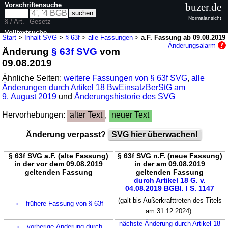
Vorschriftensuche
buzer.de
Normalansicht
§ / Art.
Gesetz
Volltextsuche
Start
>
Inhalt SVG
>
§ 63f
>
alle Fassungen
>
a.F. Fassung ab 09.08.2019
Änderungsalarm
Änderung
§ 63f SVG
vom
nur in SVG
09.08.2019
Ähnliche Seiten:
weitere Fassungen von § 63f SVG
,
alle
Änderungen durch Artikel 18 BwEinsatzBerStG am
9. August 2019
und
Änderungshistorie des SVG
Hervorhebungen:
alter Text
,
neuer Text
Änderung verpasst?
SVG hier überwachen!
§ 63f SVG a.F. (alte Fassung)
§ 63f SVG n.F. (neue Fassung)
in der vor dem 09.08.2019
in der am 09.08.2019
geltenden Fassung
geltenden Fassung
durch Artikel 18 G. v.
04.08.2019 BGBl. I S. 1147
←
(galt bis Außerkrafttreten des Titels
frühere Fassung von § 63f
am 31.12.2024)
←
nächste Änderung durch Artikel 18
vorherige Änderung durch