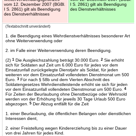
vom 12. Dezember 2007 (BGBl.
I S. 2861) gilt als Beendigung
I S. 2861) gilt als Beendigung
des Dienstverhältnisses
des Dienstverhältnisses
(Textabschnitt unverändert)
1. die Beendigung eines Wehrdienstverhältnisses besonderer Art
ohne Weiterverwendung oder
2. im Falle einer Weiterverwendung deren Beendigung.
(2)
1
Die Ausgleichszahlung beträgt 30.000 Euro.
2
Sie erhöht
sich für Soldaten auf Zeit um 6.000 Euro für jedes vor dem
Einsatzunfall zurückgelegte Dienstjahr als Soldat, für jeden
weiteren vor dem Einsatzunfall vollendeten Dienstmonat um 500
Euro.
3
Für nach § 58b und dem Vierten Abschnitt des
Soldatengesetzes Wehrdienstleistende erhöht sie sich für jeden
vor dem Einsatzunfall vollendeten Dienstmonat um 500 Euro.
4
Für Zeiten der Beurlaubung ohne Dienstbezüge oder Wehrsold
werden von der Erhöhung für jeweils 30 Tage Urlaub 500 Euro
abgezogen.
5
Der Abzug entfällt für die Zeit
1. einer Beurlaubung, die öffentlichen Belangen oder dienstlichen
Interessen dient,
2. einer Freistellung wegen Kindererziehung bis zu einer Dauer
von drei Jahren für jedes Kind.