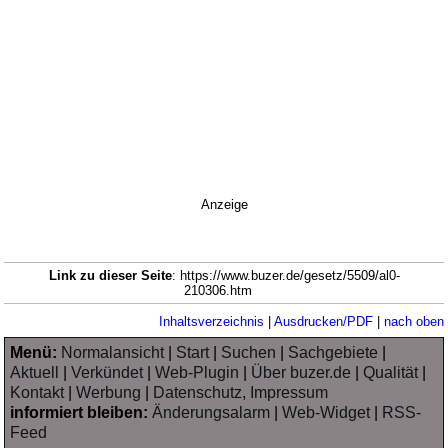
Anzeige
Link zu dieser Seite
: https://www.buzer.de/gesetz/5509/al0-
210306.htm
Inhaltsverzeichnis
|
Ausdrucken/PDF
|
nach oben
Menü:
Normalansicht
|
Start
|
Suchen
|
Sachgebiete
|
Aktuell
|
Verkündet
|
Web-Plugin
|
Über buzer.de
|
Qualität
|
Kontakt
|
Werbung
|
Datenschutz, Impressum
informiert bleiben:
Änderungsalarm
|
Web-Widget
|
RSS-
Feed