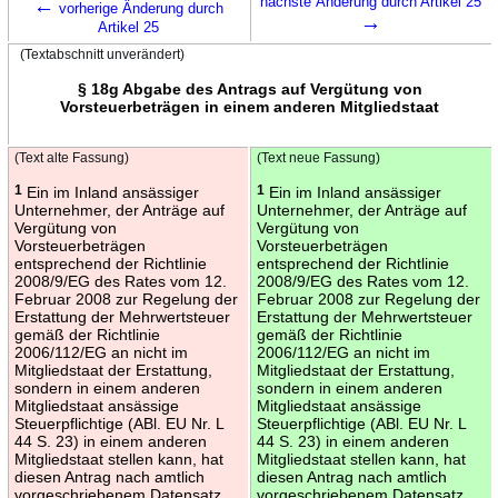
←
nächste Änderung durch Artikel 25
vorherige Änderung durch
→
Artikel 25
(Textabschnitt unverändert)
§ 18g Abgabe des Antrags auf Vergütung von
Vorsteuerbeträgen in einem anderen Mitgliedstaat
(Text alte Fassung)
(Text neue Fassung)
1
Ein im Inland ansässiger
1
Ein im Inland ansässiger
Unternehmer, der Anträge auf
Unternehmer, der Anträge auf
Vergütung von
Vergütung von
Vorsteuerbeträgen
Vorsteuerbeträgen
entsprechend der Richtlinie
entsprechend der Richtlinie
2008/9/EG des Rates vom 12.
2008/9/EG des Rates vom 12.
Februar 2008 zur Regelung der
Februar 2008 zur Regelung der
Erstattung der Mehrwertsteuer
Erstattung der Mehrwertsteuer
gemäß der Richtlinie
gemäß der Richtlinie
2006/112/EG an nicht im
2006/112/EG an nicht im
Mitgliedstaat der Erstattung,
Mitgliedstaat der Erstattung,
sondern in einem anderen
sondern in einem anderen
Mitgliedstaat ansässige
Mitgliedstaat ansässige
Steuerpflichtige (ABl. EU Nr. L
Steuerpflichtige (ABl. EU Nr. L
44 S. 23) in einem anderen
44 S. 23) in einem anderen
Mitgliedstaat stellen kann, hat
Mitgliedstaat stellen kann, hat
diesen Antrag nach amtlich
diesen Antrag nach amtlich
vorgeschriebenem Datensatz
vorgeschriebenem Datensatz