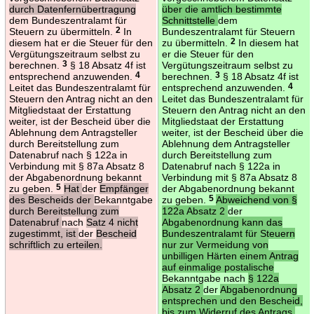
durch Datenfernübertragung
über die amtlich bestimmte
dem Bundeszentralamt für
Schnittstelle
dem
Steuern zu übermitteln.
2
In
Bundeszentralamt für Steuern
diesem hat er die Steuer für den
zu übermitteln.
2
In diesem hat
Vergütungszeitraum selbst zu
er die Steuer für den
berechnen.
3
§ 18 Absatz 4f ist
Vergütungszeitraum selbst zu
entsprechend anzuwenden.
4
berechnen.
3
§ 18 Absatz 4f ist
Leitet das Bundeszentralamt für
entsprechend anzuwenden.
4
Steuern den Antrag nicht an den
Leitet das Bundeszentralamt für
Mitgliedstaat der Erstattung
Steuern den Antrag nicht an den
weiter, ist der Bescheid über die
Mitgliedstaat der Erstattung
Ablehnung dem Antragsteller
weiter, ist der Bescheid über die
durch Bereitstellung zum
Ablehnung dem Antragsteller
Datenabruf nach § 122a in
durch Bereitstellung zum
Verbindung mit § 87a Absatz 8
Datenabruf nach § 122a in
der Abgabenordnung bekannt
Verbindung mit § 87a Absatz 8
zu geben.
5
Hat
der
Empfänger
der Abgabenordnung bekannt
des Bescheids der
Bekanntgabe
zu geben.
5
Abweichend von §
durch Bereitstellung zum
122a Absatz 2
der
Datenabruf
nach
Satz 4 nicht
Abgabenordnung kann das
zugestimmt, ist
der
Bescheid
Bundeszentralamt für Steuern
schriftlich zu erteilen.
nur zur Vermeidung von
unbilligen Härten einem Antrag
auf einmalige postalische
Bekanntgabe nach
§ 122a
Absatz 2
der
Abgabenordnung
entsprechen und den Bescheid,
bis zum Widerruf des Antrags,