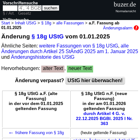
Vorschriftensuche
buzer.de
Normalansicht
§ / Art.
Gesetz
Volltextsuche
Start
>
Inhalt UStG
>
§ 18g
>
alle Fassungen
>
a.F. Fassung ab
01.01.2025
Änderungsalarm
nur in UStG
Änderung
§ 18g UStG
vom 01.01.2025
Ähnliche Seiten:
weitere Fassungen von § 18g UStG
,
alle
Änderungen durch Artikel 25 StÄndG 2025 am 1. Januar 2025
und
Änderungshistorie des UStG
Hervorhebungen:
alter Text
,
neuer Text
Änderung verpasst?
UStG hier überwachen!
§ 18g UStG a.F. (alte
§ 18g UStG n.F. (neue
Fassung)
Fassung)
in der vor dem 01.01.2025
in der am 01.01.2026
geltenden Fassung
geltenden Fassung
durch Artikel 4 G. v.
22.12.2025 BGBl. 2025 I Nr.
363
←
frühere Fassung von § 18g
(heute geltende Fassung)