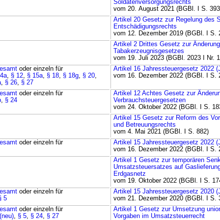
Soldatenversorgungsrechts
vom 20. August 2021 (BGBl. I S. 393
Artikel 20 Gesetz zur Regelung des 
Entschädigungsrechts
vom 12. Dezember 2019 (BGBl. I S. 
Artikel 2 Drittes Gesetz zur Änderun
Tabakerzeugnisgesetzes
vom 19. Juli 2023 (BGBl. 2023 I Nr. 
esamt
oder einzeln für
Artikel 16 Jahressteuergesetz 2022 
 4a
,
§ 12
,
§ 15a
,
§ 18
,
§ 18g
,
§ 20
,
vom 16. Dezember 2022 (BGBl. I S. 
a
,
§ 26
,
§ 27
esamt
oder einzeln für
Artikel 12 Achtes Gesetz zur Änderu
b
,
§ 24
Verbrauchsteuergesetzen
vom 24. Oktober 2022 (BGBl. I S. 18
Artikel 15 Gesetz zur Reform des Vo
und Betreuungsrechts
vom 4. Mai 2021 (BGBl. I S. 882)
esamt
oder einzeln für
Artikel 15 Jahressteuergesetz 2022 
vom 16. Dezember 2022 (BGBl. I S. 
Artikel 1 Gesetz zur temporären Sen
Umsatzsteuersatzes auf Gaslieferun
Erdgasnetz
vom 19. Oktober 2022 (BGBl. I S. 17
esamt
oder einzeln für
Artikel 15 Jahressteuergesetz 2020 
§ 5
vom 21. Dezember 2020 (BGBl. I S. 
esamt
oder einzeln für
Artikel 1 Gesetz zur Umsetzung union
(neu)
,
§ 5
,
§ 24
,
§ 27
Vorgaben im Umsatzsteuerrecht