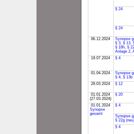
§ 24
§ 24
06.12.2024
Synopse g
§ 3
,
§ 13
,
§ 18h
,
§ 2
Anlage 2
,
19.07.2024
§ 4
01.04.2024
Synopse g
§ 4
,
§ 13b
28.03.2024
§ 12
01.01.2024
§ 20
(27.03.2024)
01.01.2024
§ 4
Synopse
gesamt
Synopse g
§ 22g (neu
§ 4