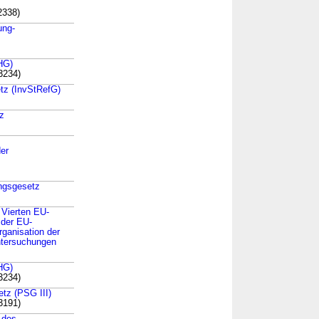
2338)
ung-
HG)
3234)
etz (InvStRefG)
z
der
ungsgesetz
 Vierten EU-
 der EU-
ganisation der
untersuchungen
HG)
3234)
etz (PSG III)
3191)