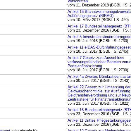
Vorschriften
vom 11. Dezember 2018 (BGBl. I S. 
Artikel 15 Branntweinmonopolverwalt
Auflösungsgesetz (BfBAG)
vom 10. März 2017 (BGBl. I S. 420)
Artikel 17 Bundesteilhabegesetz (BT
vom 23. Dezember 2016 (BGBl. I S. 
Artikel 5 Investmentsteuerreformges
vom 19. Juli 2016 (BGBl. I S. 1730)
Artikel 11 eIDAS-Durchführungsgeset
vom 18. Juli 2017 (BGBl. I S. 2745)
Artikel 7 Gesetz zum Ausschluss
verfassungsfeindlicher Parteien von 
Parteienfinanzierung
vom 18. Juli 2017 (BGBl. I S. 2730)
Artikel 4a Zweites Bürokratieentlast
vom 30. Juni 2017 (BGBl. I S. 2143)
Artikel 22 Gesetz zur Umsetzung der
Geldwäscherichtlinie, zur Ausführung
Geldtransferverordnung und zur Neuor
Zentralstelle für Finanztransaktions
vom 23. Juni 2017 (BGBl. I S. 1822)
Artikel 16 Bundesteilhabegesetz (BT
vom 23. Dezember 2016 (BGBl. I S. 
Artikel 11 Drittes Pflegestärkungsges
vom 23. Dezember 2016 (BGBl. I S. 