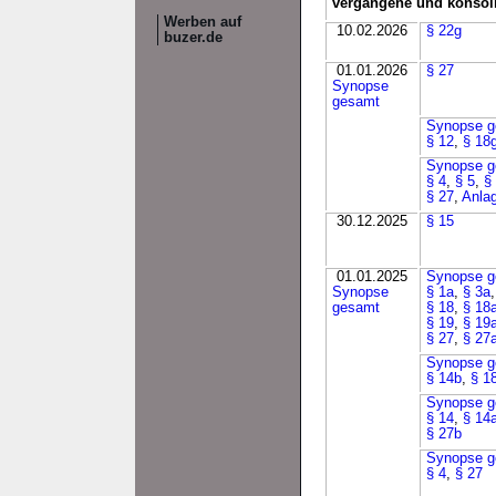
vergangene und konsol
Werben auf
10.02.2026
§ 22g
buzer.de
01.01.2026
§ 27
Synopse
gesamt
Synopse g
§ 12
,
§ 18
Synopse g
§ 4
,
§ 5
,
§
§ 27
,
Anla
30.12.2025
§ 15
01.01.2025
Synopse g
Synopse
§ 1a
,
§ 3a
gesamt
§ 18
,
§ 18
§ 19
,
§ 19a
§ 27
,
§ 27
Synopse g
§ 14b
,
§ 1
Synopse g
§ 14
,
§ 14
§ 27b
Synopse g
§ 4
,
§ 27