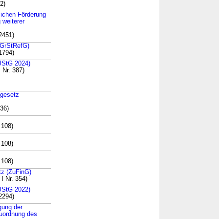
2)
rlichen Förderung
 weiterer
2451)
(GrStRefG)
1794)
(JStG 2024)
 Nr. 387)
sgesetz
236)
 108)
 108)
 108)
tz (ZuFinG)
I Nr. 354)
(JStG 2022)
2294)
gung der
euordnung des