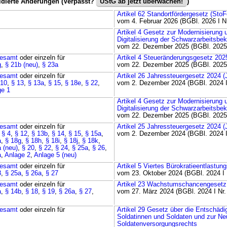
idierte Änderungen (Verpasst?
UStG ab jetzt überwachen!
)
Artikel 62 Standortfördergesetz (Sto
vom 4. Februar 2026 (BGBl. 2026 I Nr
Artikel 4 Gesetz zur Modernisierung 
Digitalisierung der Schwarzarbeitsb
vom 22. Dezember 2025 (BGBl. 2025 
esamt
oder einzeln für
Artikel 4 Steueränderungsgesetz 202
g
,
§ 21b (neu)
,
§ 23a
vom 22. Dezember 2025 (BGBl. 2025 
esamt
oder einzeln für
Artikel 26 Jahressteuergesetz 2024 
 10
,
§ 13
,
§ 13a
,
§ 15
,
§ 18e
,
§ 22
,
vom 2. Dezember 2024 (BGBl. 2024 I
ge 1
Artikel 4 Gesetz zur Modernisierung 
Digitalisierung der Schwarzarbeitsb
vom 22. Dezember 2025 (BGBl. 2025 
esamt
oder einzeln für
Artikel 25 Jahressteuergesetz 2024 
,
§ 4
,
§ 12
,
§ 13b
,
§ 14
,
§ 15
,
§ 15a
,
vom 2. Dezember 2024 (BGBl. 2024 I
a
,
§ 18g
,
§ 18h
,
§ 18i
,
§ 18j
,
§ 18k
,
 (neu)
,
§ 20
,
§ 22
,
§ 24
,
§ 25a
,
§ 26
,
a
,
Anlage 2
,
Anlage 5 (neu)
esamt
oder einzeln für
Artikel 5 Viertes Bürokratieentlastun
8
,
§ 25a
,
§ 26a
,
§ 27
vom 23. Oktober 2024 (BGBl. 2024 I 
esamt
oder einzeln für
Artikel 23 Wachstumschancengesetz
a
,
§ 14b
,
§ 18
,
§ 19
,
§ 26a
,
§ 27
,
vom 27. März 2024 (BGBl. 2024 I Nr.
esamt
oder einzeln für
Artikel 29 Gesetz über die Entschädi
Soldatinnen und Soldaten und zur N
Soldatenversorgungsrechts