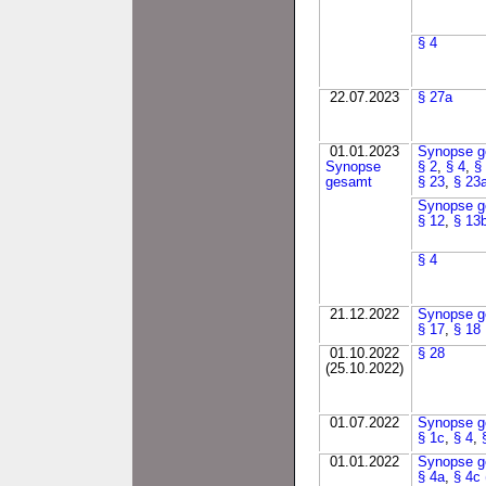
§ 4
22.07.2023
§ 27a
01.01.2023
Synopse g
Synopse
§ 2
,
§ 4
,
§
gesamt
§ 23
,
§ 23
Synopse g
§ 12
,
§ 13
§ 4
21.12.2022
Synopse g
§ 17
,
§ 18
01.10.2022
§ 28
(25.10.2022)
01.07.2022
Synopse g
§ 1c
,
§ 4
,
01.01.2022
Synopse g
§ 4a
,
§ 4c 