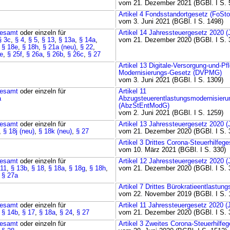
vom 21. Dezember 2021 (BGBl. I S. 
Artikel 4 Fondsstandortgesetz (FoSt
vom 3. Juni 2021 (BGBl. I S. 1498)
esamt
oder einzeln für
Artikel 14 Jahressteuergesetz 2020 
§ 3c
,
§ 4
,
§ 5
,
§ 13
,
§ 13a
,
§ 14a
,
vom 21. Dezember 2020 (BGBl. I S. 
,
§ 18e
,
§ 18h
,
§ 21a (neu)
,
§ 22
,
e
,
§ 25f
,
§ 26a
,
§ 26b
,
§ 26c
,
§ 27
Artikel 13 Digitale-Versorgung-und-Pf
Modernisierungs-Gesetz (DVPMG)
vom 3. Juni 2021 (BGBl. I S. 1309)
esamt
oder einzeln für
Artikel 11
a
Abzugsteuerentlastungsmodernisieru
(AbzStEntModG)
vom 2. Juni 2021 (BGBl. I S. 1259)
esamt
oder einzeln für
Artikel 13 Jahressteuergesetz 2020 
,
§ 18j (neu)
,
§ 18k (neu)
,
§ 27
vom 21. Dezember 2020 (BGBl. I S. 
Artikel 3 Drittes Corona-Steuerhilfeg
vom 10. März 2021 (BGBl. I S. 330)
esamt
oder einzeln für
Artikel 12 Jahressteuergesetz 2020 
 11
,
§ 13b
,
§ 18
,
§ 18a
,
§ 18g
,
§ 18h
,
vom 21. Dezember 2020 (BGBl. I S. 
,
§ 27a
Artikel 7 Drittes Bürokratieentlastun
vom 22. November 2019 (BGBl. I S. 
esamt
oder einzeln für
Artikel 11 Jahressteuergesetz 2020 
,
§ 14b
,
§ 17
,
§ 18a
,
§ 24
,
§ 27
vom 21. Dezember 2020 (BGBl. I S. 
esamt
oder einzeln für
Artikel 3 Zweites Corona-Steuerhilfe