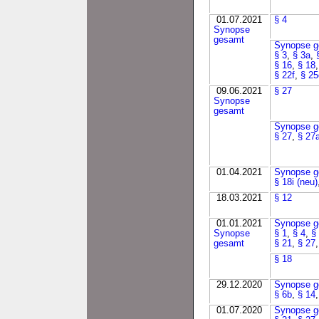
01.07.2021
§ 4
Synopse
gesamt
Synopse g
§ 3
,
§ 3a
,
§ 16
,
§ 18
§ 22f
,
§ 25
09.06.2021
§ 27
Synopse
gesamt
Synopse g
§ 27
,
§ 27
01.04.2021
Synopse g
§ 18i (neu)
18.03.2021
§ 12
01.01.2021
Synopse g
Synopse
§ 1
,
§ 4
,
§
gesamt
§ 21
,
§ 27
§ 18
29.12.2020
Synopse g
§ 6b
,
§ 14
01.07.2020
Synopse g