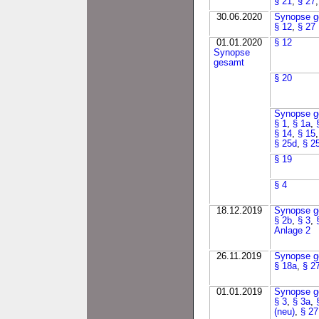
§ 21
,
§ 27
30.06.2020
Synopse g
§ 12
,
§ 27
01.01.2020
§ 12
Synopse
gesamt
§ 20
Synopse g
§ 1
,
§ 1a
,
§ 14
,
§ 15
§ 25d
,
§ 25
§ 19
§ 4
18.12.2019
Synopse g
§ 2b
,
§ 3
,
Anlage 2
26.11.2019
Synopse g
§ 18a
,
§ 2
01.01.2019
Synopse g
§ 3
,
§ 3a
,
(neu)
,
§ 27