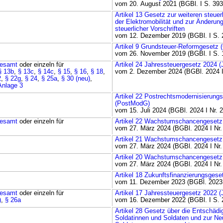
vom 20. August 2021 (BGBl. I S. 393
Artikel 13 Gesetz zur weiteren steue
der Elektromobilität und zur Änderung
steuerlicher Vorschriften
vom 12. Dezember 2019 (BGBl. I S. 
Artikel 9 Grundsteuer-Reformgesetz 
vom 26. November 2019 (BGBl. I S. 
esamt
oder einzeln für
Artikel 24 Jahressteuergesetz 2024 
§ 13b
,
§ 13c
,
§ 14c
,
§ 15
,
§ 16
,
§ 18
,
vom 2. Dezember 2024 (BGBl. 2024 I
2
,
§ 22g
,
§ 24
,
§ 25a
,
§ 30 (neu)
,
Anlage 3
Artikel 22 Postrechtsmodernisierung
(PostModG)
vom 15. Juli 2024 (BGBl. 2024 I Nr. 
esamt
oder einzeln für
Artikel 22 Wachstumschancengesetz
vom 27. März 2024 (BGBl. 2024 I Nr.
Artikel 21 Wachstumschancengesetz
vom 27. März 2024 (BGBl. 2024 I Nr.
Artikel 20 Wachstumschancengesetz
vom 27. März 2024 (BGBl. 2024 I Nr.
Artikel 18 Zukunftsfinanzierungsgese
vom 11. Dezember 2023 (BGBl. 2023 
esamt
oder einzeln für
Artikel 17 Jahressteuergesetz 2022 
)
,
§ 26a
vom 16. Dezember 2022 (BGBl. I S. 
Artikel 28 Gesetz über die Entschädi
Soldatinnen und Soldaten und zur N