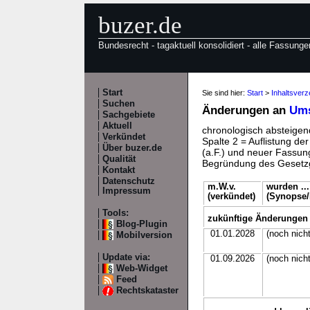
buzer.de
Bundesrecht - tagaktuell konsolidiert - alle Fassunge
Start
Sie sind hier:
Start
>
Inhaltsver
Suchen
Änderungen an
Ums
Sachgebiete
Aktuell
chronologisch absteigend
Verkündet
Spalte 2 = Auflistung de
Über buzer.de
(a.F.) und neuer Fassung
Qualität
Begründung des Gesetzg
Kontakt
Datenschutz
m.W.v.
wurden ...
Impressum
(verkündet)
(Synopse/D
Tools:
zukünftige Änderungen
Blog-Plugin
01.01.2028
(noch nicht
Mobilversion
Update via:
01.09.2026
(noch nicht
Web-Widget
Feed
Rechtskataster