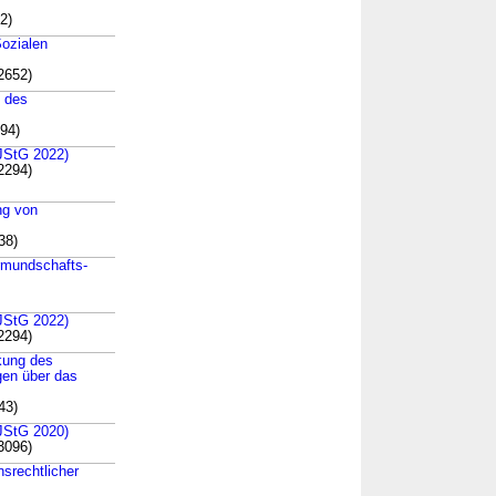
2)
Sozialen
2652)
g des
194)
(JStG 2022)
2294)
ng von
38)
rmundschafts-
(JStG 2022)
2294)
kung des
gen über das
43)
(JStG 2020)
3096)
srechtlicher