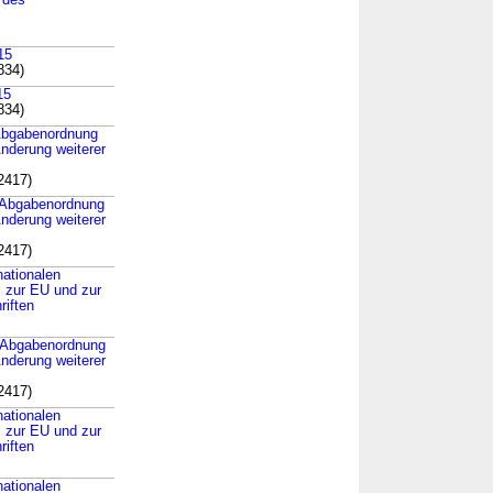
 des
15
834)
15
834)
 Abgabenordnung
nderung weiterer
2417)
r Abgabenordnung
nderung weiterer
2417)
nationalen
s zur EU und zur
riften
r Abgabenordnung
nderung weiterer
2417)
nationalen
s zur EU und zur
riften
nationalen