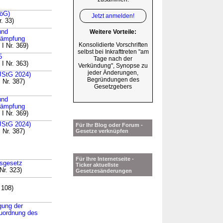
FöG)
Jetzt anmelden!
. 33)
und
Weitere Vorteile:
ekämpfung
Konsolidierte Vorschriften
I Nr. 369)
selbst bei Inkrafttreten "am
5
Tage nach der
I Nr. 363)
Verkündung", Synopse zu
jeder Änderungen,
(JStG 2024)
Begründungen des
 Nr. 387)
Gesetzgebers
und
ekämpfung
I Nr. 369)
(JStG 2024)
Für Ihr Blog oder Forum -
 Nr. 387)
Gesetze verknüpfen
Für Ihre Internetseite -
gsgesetz
Ticker aktuellste
Nr. 323)
Gesetzesänderungen
 108)
gung der
euordnung des