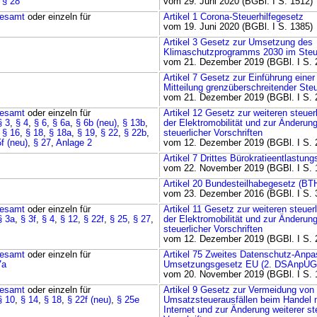
,
§ 28
vom 29. Juni 2020 (BGBl. I S. 1512)
esamt
oder einzeln für
Artikel 1 Corona-Steuerhilfegesetz
vom 19. Juni 2020 (BGBl. I S. 1385)
Artikel 3 Gesetz zur Umsetzung des
Klimaschutzprogramms 2030 im Steu
vom 21. Dezember 2019 (BGBl. I S. 
Artikel 7 Gesetz zur Einführung einer 
Mitteilung grenzüberschreitender Ste
vom 21. Dezember 2019 (BGBl. I S. 
esamt
oder einzeln für
Artikel 12 Gesetz zur weiteren steue
§ 3
,
§ 4
,
§ 6
,
§ 6a
,
§ 6b (neu)
,
§ 13b
,
der Elektromobilität und zur Änderung
,
§ 16
,
§ 18
,
§ 18a
,
§ 19
,
§ 22
,
§ 22b
,
steuerlicher Vorschriften
f (neu)
,
§ 27
,
Anlage 2
vom 12. Dezember 2019 (BGBl. I S. 
Artikel 7 Drittes Bürokratieentlastun
vom 22. November 2019 (BGBl. I S. 
Artikel 20 Bundesteilhabegesetz (BT
vom 23. Dezember 2016 (BGBl. I S. 
esamt
oder einzeln für
Artikel 11 Gesetz zur weiteren steuer
§ 3a
,
§ 3f
,
§ 4
,
§ 12
,
§ 22f
,
§ 25
,
§ 27
,
der Elektromobilität und zur Änderung
steuerlicher Vorschriften
vom 12. Dezember 2019 (BGBl. I S. 
esamt
oder einzeln für
Artikel 75 Zweites Datenschutz-Anp
7a
Umsetzungsgesetz EU (2. DSAnpUG
vom 20. November 2019 (BGBl. I S. 
esamt
oder einzeln für
Artikel 9 Gesetz zur Vermeidung von
§ 10
,
§ 14
,
§ 18
,
§ 22f (neu)
,
§ 25e
Umsatzsteuerausfällen beim Handel 
Internet und zur Änderung weiterer st