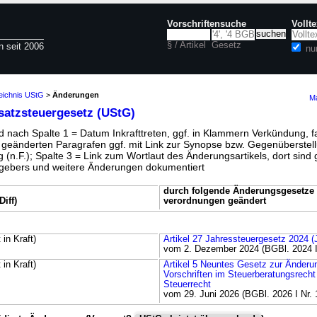
Vorschriftensuche
Vollt
§ / Artikel
Gesetz
n seit 2006
nu
zeichnis UStG
>
Änderungen
Ma
atzsteuergesetz (UStG)
 nach Spalte 1 = Datum Inkrafttreten, ggf. in Klammern Verkündung, fa
r geänderten Paragrafen ggf. mit Link zur Synopse bzw. Gegenüberstell
 (n.F.); Spalte 3 = Link zum Wortlaut des Änderungsartikels, dort sind g
ebers und weitere Änderungen dokumentiert
durch folgende Änderungsgesetze 
iff)
verordnungen geändert
 in Kraft)
Artikel 27 Jahressteuergesetz 2024 
vom 2. Dezember 2024 (BGBl. 2024 I
 in Kraft)
Artikel 5 Neuntes Gesetz zur Änderu
Vorschriften im Steuerberatungsrecht
Steuerrecht
vom 29. Juni 2026 (BGBl. 2026 I Nr. 