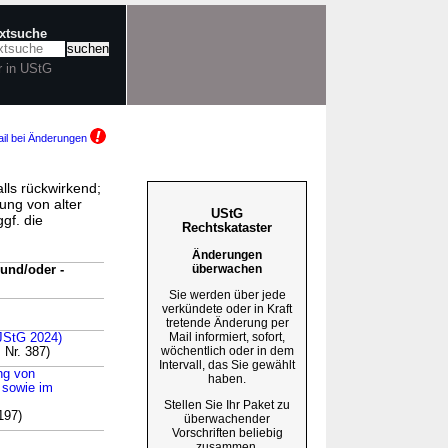
extsuche
r in UStG
il bei Änderungen
lls rückwirkend;
ung von alter
UStG
gf. die
Rechtskataster
Änderungen
überwachen
und/oder -
Sie werden über jede
verkündete oder in Kraft
tretende Änderung per
Mail informiert, sofort,
(JStG 2024)
wöchentlich oder in dem
 Nr. 387)
Intervall, das Sie gewählt
ng von
haben.
 sowie im
Stellen Sie Ihr Paket zu
197)
überwachender
Vorschriften beliebig
zusammen.