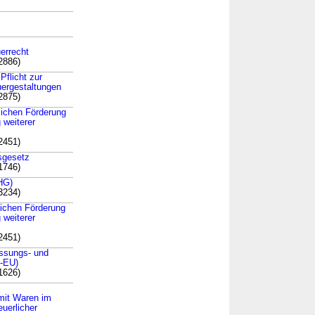
errecht
2886)
Pflicht zur
uergestaltungen
2875)
rlichen Förderung
 weiterer
2451)
gsgesetz
1746)
HG)
3234)
lichen Förderung
 weiterer
2451)
assungs- und
-EU)
1626)
mit Waren im
euerlicher