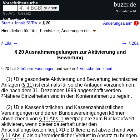
Vorschriftensuche
buzer.de
Normalansicht
§ / Art.
Gesetz
Volltextsuche
Start
>
Inhalt SVRV
>
§ 20
Änderungsalarm
Hier klicken für
Titel, Fundstelle, Änderungen
etc.
nur in SVRV
§ 20 - Sozialversicherungs-
←
→
§ 19a
§ 20a
Rechnungsverordnung (SVRV)
§ 20 Ausnahmeregelungen zur Aktivierung und
V. v. 15.07.1999
BGBl. I S. 1627
; zuletzt geändert durch
Artikel 1
V. v.
Bewertung
14.04.2026
BGBl. 2026 I Nr. 99
Geltung ab 24.07.1999; FNA: 860-4-1-14
Sozialgesetzbuch
§ 20 hat
2 frühere Fassungen
und wird in
4 Vorschriften zitiert
18 weitere Fassungen
|
Drucksachen / Entwurf / Begründung
|
wird in 29 Vorschriften zitiert
(1)
1
Die gesonderte Aktivierung und Bewertung technischer
Anlagen (
§ 11
) ist erstmals für solche Anlagen vorzunehmen,
Sechster Abschnitt Übergangs- und Schlußvorschriften
die nach dem 31. Dezember 1999 angeschafft werden.
2
Nähere Einzelheiten sind in den Kontenrahmen zu regeln.
(2)
1
Die Kassenärztlichen und Kassenzahnärztlichen
Vereinigungen und deren Bundesvereinigungen können
abweichend von
§ 11 Abs. 1
Wertpapiere zum Rückkaufwert
aktivieren, wenn dieser dauerhaft unter den
Anschaffungskosten liegt.
2
Die Differenz ist abweichend von
§ 11 Abs. 6
als außerordentlicher Verlust in Ansatz zu bringen.