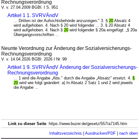
Rechnungsverordnung
V. v. 27.04.2009 BGBl. I S. 951
Artikel 1 1. SVRVÄndV
... Dritten ist der Aufsichtsbehörde anzuzeigen." 3. §
20
Absatz 4
wird aufgehoben. 4. Nach § 20 wird folgender ... 3. § 20 Absatz 4
wird aufgehoben. 4. Nach §
20
wird folgender § 20a eingefügt: „§ 20a
Übergangsvorschriften ...
Neunte Verordnung zur Änderung der Sozialversicherungs-
Rechnungsverordnung
V. v. 14.04.2026 BGBl. 2026 I Nr. 99
Artikel 1 9. SVRVÄndV Änderung der Sozialversicherungs-
Rechnungsverordnung
... 1 wird die Angabe „Abs." durch die Angabe „Absatz" ersetzt. 4.
§
20
wird wie folgt geändert: a) In Absatz 2 Satz 1 und 2 wird jeweils
die Angabe ...
Link zu dieser Seite
: https://www.buzer.de/gesetz/557/a7145.htm
Inhaltsverzeichnis
|
Ausdrucken/PDF
|
nach oben