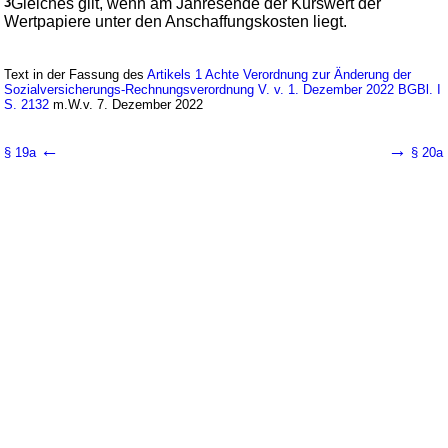
3
Gleiches gilt, wenn am Jahresende der Kurswert der
Wertpapiere unter den Anschaffungskosten liegt.
Text in der Fassung des
Artikels 1 Achte Verordnung zur Änderung der
Sozialversicherungs-Rechnungsverordnung V. v. 1. Dezember 2022 BGBl. I
S. 2132
m.W.v. 7. Dezember 2022
←
→
§ 19a
§ 20a