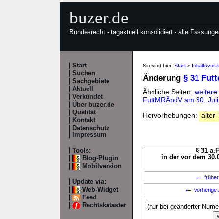
buzer.de
Bundesrecht - tagaktuell konsolidiert - alle Fassunge
Start
Sie sind hier:
Start
>
Inhaltsverz
Suchen
Änderung
§ 31 Fut
Sachgebiete
Aktuell
Ähnliche Seiten:
weitere
Verkündet
FuttMRÄndV am 30. Jul
Über buzer.de
Qualität
Hervorhebungen:
alter 
Kontakt
Datenschutz
Impressum
Tools:
§ 31 a.F
in der vor dem 30.
Blog-Plugin
Mobilversion
←
früher
Update via:
←
Web-Widget
vorherige 
Feed
Rechtskataster