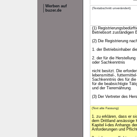
Werben auf
(Textabschnitt unverändert)
buzer.de
(1) Registrierungsbedürft
Betriebsort zuständigen B
(2) Die Registrierung na
1. der Betriebsinhaber die
2. der für die Herstellung
oder Sachkenntnis
nicht besitzt. Die erford
lebensmittel-, futtermitte
Sachkenntnis des für die
für die beabsichtigte Tät
und der Tierernährung.
(3) Der Vertreter des Her
(Text alte Fassung)
1. zu erklären, dass er si
dem Drittland ansässige 
Kapitel
I
des Anhangs der
Anforderungen und Pflicht