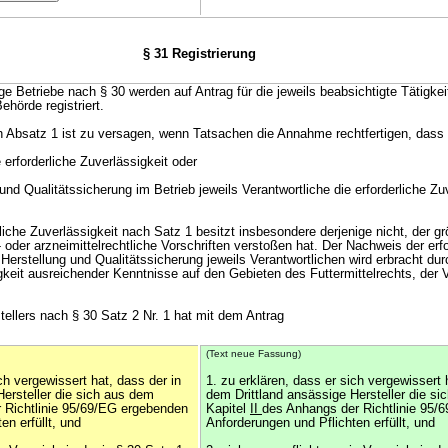
§ 31 Registrierung
ige Betriebe nach § 30 werden auf Antrag für die jeweils beabsichtigte Tätigkei
ehörde registriert.
ch Absatz 1 ist zu versagen, wenn Tatsachen die Annahme rechtfertigen, dass
 erforderliche Zuverlässigkeit oder
 und Qualitätssicherung im Betrieb jeweils Verantwortliche die erforderliche Zu
erliche Zuverlässigkeit nach Satz 1 besitzt insbesondere derjenige nicht, der g
l- oder arzneimittelrechtliche Vorschriften verstoßen hat. Der Nachweis der erf
 Herstellung und Qualitätssicherung jeweils Verantwortlichen wird erbracht d
igkeit ausreichender Kenntnisse auf den Gebieten des Futtermittelrechts, der 
stellers nach § 30 Satz 2 Nr. 1 hat mit dem Antrag
(Text neue Fassung)
ch vergewissert hat, dass der in
1. zu erklären, dass er sich vergewissert 
Hersteller die sich aus dem
dem Drittland ansässige Hersteller die s
 Richtlinie 95/69/EG ergebenden
Kapitel
II
des Anhangs der Richtlinie 95/
en erfüllt, und
Anforderungen und Pflichten erfüllt, und