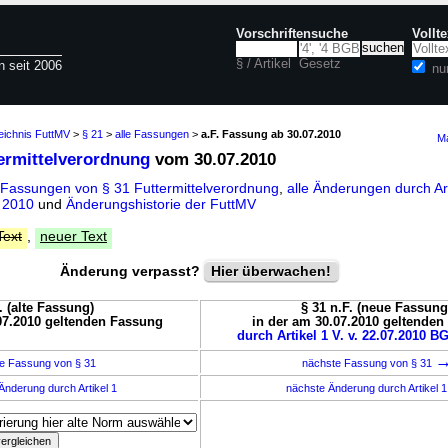
Vorschriftensuche
Vollt
§ / Artikel
Gesetz
n seit 2006
nu
eichnis FuttMV
>
§ 21
>
alle Fassungen
>
a.F. Fassung ab 30.07.2010
Ma
termittelverordnung
vom 30.07.2010
 Fassungen von § 31 Futtermittelverordnung
,
alle Änderungen durch Art
i 2010
und
Änderungshistorie der FuttMV
Text
,
neuer Text
Änderung verpasst?
Hier überwachen!
. (alte Fassung)
§ 31 n.F. (neue Fassung
07.2010 geltenden Fassung
in der am 30.07.2010 geltende
durch Artikel 1 V. v. 22.07.2010 BG
e Fassung von § 31
nächste Fassung von § 31
Änderung durch Artikel 1
nächste Änderung durch Artikel 