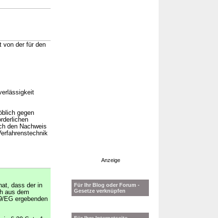
t von der für den
verlässigkeit
röblich gegen
orderlichen
urch den Nachweis
Verfahrenstechnik
Anzeige
hat, dass der in
Für Ihr Blog oder Forum -
Gesetze verknüpfen
ich aus dem
69/EG ergebenden