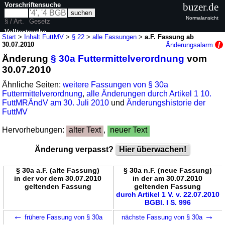
Vorschriftensuche
buzer.de
Normalansicht
§ / Art.
Gesetz
Volltextsuche
Start
>
Inhalt FuttMV
>
§ 22
>
alle Fassungen
>
a.F. Fassung ab
30.07.2010
Änderungsalarm
nur in FuttMV
Änderung
§ 30a Futtermittelverordnung
vom
30.07.2010
Ähnliche Seiten:
weitere Fassungen von § 30a
Futtermittelverordnung
,
alle Änderungen durch Artikel 1 10.
FuttMRÄndV am 30. Juli 2010
und
Änderungshistorie der
FuttMV
Hervorhebungen:
alter Text
,
neuer Text
Änderung verpasst?
Hier überwachen!
§ 30a a.F. (alte Fassung)
§ 30a n.F. (neue Fassung)
in der vor dem 30.07.2010
in der am 30.07.2010
geltenden Fassung
geltenden Fassung
durch Artikel 1 V. v. 22.07.2010
BGBl. I S. 996
←
→
frühere Fassung von § 30a
nächste Fassung von § 30a