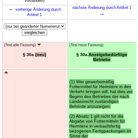
vorhanden)
←
nächste Änderung durch Artikel 1
vorherige Änderung durch
→
Artikel 1
(Text alte Fassung)
(Text neue Fassung)
§ 30a
(neu)
§ 30a
Anzeigebedürftige
Betriebe
(1) Wer gewerbsmäßig
Futtermittel für Heimtiere in den
Verkehr bringen will, hat dies vor
Beginn des Betriebes der nach
Landesrecht zuständigen
Behörde anzuzeigen.
(2) Absatz 1 gilt nicht für die
Abgabe von Futtermitteln für
Heimtiere in verkaufsfertig
bezogenen Fertigpackungen im
Sinne der