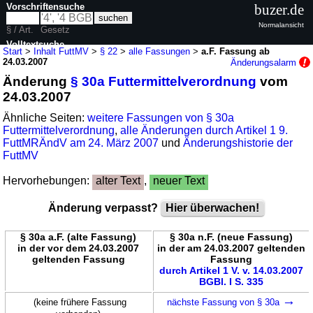
Vorschriftensuche
buzer.de
Normalansicht
§ / Art.
Gesetz
Volltextsuche
Start
>
Inhalt FuttMV
>
§ 22
>
alle Fassungen
>
a.F. Fassung ab
24.03.2007
Änderungsalarm
nur in FuttMV
Änderung
§ 30a Futtermittelverordnung
vom
24.03.2007
Ähnliche Seiten:
weitere Fassungen von § 30a
Futtermittelverordnung
,
alle Änderungen durch Artikel 1 9.
FuttMRÄndV am 24. März 2007
und
Änderungshistorie der
FuttMV
Hervorhebungen:
alter Text
,
neuer Text
Änderung verpasst?
Hier überwachen!
§ 30a a.F. (alte Fassung)
§ 30a n.F. (neue Fassung)
in der vor dem 24.03.2007
in der am 24.03.2007 geltenden
geltenden Fassung
Fassung
durch Artikel 1 V. v. 14.03.2007
BGBl. I S. 335
→
(keine frühere Fassung
nächste Fassung von § 30a