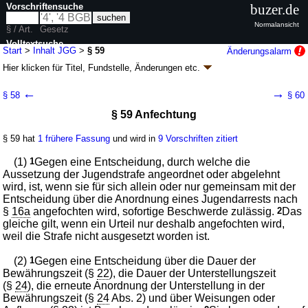
Vorschriftensuche
buzer.de
Normalansicht
§ / Art.
Gesetz
Volltextsuche
Start
>
Inhalt JGG
>
§ 59
Änderungsalarm
Hier klicken für
Titel, Fundstelle, Änderungen
etc.
nur in JGG
§ 59 - Jugendgerichtsgesetz (JGG)
←
→
§ 58
§ 60
neugefasst durch B. v. 11.12.1974
BGBl. I S. 3427
; zuletzt geändert durch
§ 59 Anfechtung
Artikel 21
G. v. 25.06.2021
BGBl. I S. 2099
Geltung ab 01.01.1975; FNA: 451-1
Jugendgerichtsgesetz
§ 59 hat
1 frühere Fassung
und wird in
9 Vorschriften zitiert
31 weitere Fassungen
|
wird in 155 Vorschriften zitiert
Zweiter Teil Jugendliche
(1)
1
Gegen eine Entscheidung, durch welche die
Zweites Hauptstück Jugendgerichtsverfassung und
Aussetzung der Jugendstrafe angeordnet oder abgelehnt
Jugendstrafverfahren
wird, ist, wenn sie für sich allein oder nur gemeinsam mit der
Dritter Abschnitt Jugendstrafverfahren
Entscheidung über die Anordnung eines Jugendarrests nach
Vierter Unterabschnitt Verfahren bei Aussetzung
§
16a
angefochten wird, sofortige Beschwerde zulässig.
2
Das
der Jugendstrafe zur Bewährung
gleiche gilt, wenn ein Urteil nur deshalb angefochten wird,
weil die Strafe nicht ausgesetzt worden ist.
(2)
1
Gegen eine Entscheidung über die Dauer der
Bewährungszeit (§
22
), die Dauer der Unterstellungszeit
(§
24
), die erneute Anordnung der Unterstellung in der
Bewährungszeit (§
24
Abs. 2) und über Weisungen oder