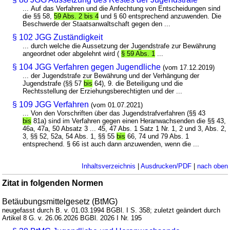
... Auf das Verfahren und die Anfechtung von Entscheidungen sind
die §§ 58,
59 Abs. 2 bis 4
und § 60 entsprechend anzuwenden. Die
Beschwerde der Staatsanwaltschaft gegen den ...
§ 102 JGG Zuständigkeit
... durch welche die Aussetzung der Jugendstrafe zur Bewährung
angeordnet oder abgelehnt wird (
§ 59 Abs. 1
...
§ 104 JGG Verfahren gegen Jugendliche
(vom 17.12.2019)
... der Jugendstrafe zur Bewährung und der Verhängung der
Jugendstrafe (§§ 57
bis
64), 9. die Beteiligung und die
Rechtsstellung der Erziehungsberechtigten und der ...
§ 109 JGG Verfahren
(vom 01.07.2021)
... Von den Vorschriften über das Jugendstrafverfahren (§§ 43
bis
81a) sind im Verfahren gegen einen Heranwachsenden die §§ 43,
46a, 47a, 50 Absatz 3 ... 45, 47 Abs. 1 Satz 1 Nr. 1, 2 und 3, Abs. 2,
3, §§ 52, 52a, 54 Abs. 1, §§ 55
bis
66, 74 und 79 Abs. 1
entsprechend. § 66 ist auch dann anzuwenden, wenn die ...
Inhaltsverzeichnis
|
Ausdrucken/PDF
|
nach oben
Zitat in folgenden Normen
Betäubungsmittelgesetz (BtMG)
neugefasst durch B. v. 01.03.1994 BGBl. I S. 358; zuletzt geändert durch
Artikel 8 G. v. 26.06.2026 BGBl. 2026 I Nr. 195