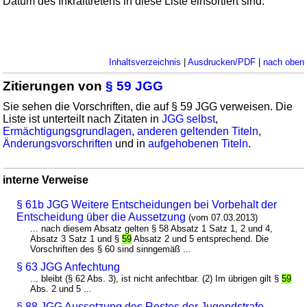
Datum des Inkrafttretens in diese Liste einsortiert sind.
Inhaltsverzeichnis
|
Ausdrucken/PDF
|
nach oben
Zitierungen von
§ 59 JGG
Sie sehen die Vorschriften, die auf § 59 JGG verweisen. Die
Liste ist unterteilt nach Zitaten in
JGG selbst
,
Ermächtigungsgrundlagen
,
anderen geltenden Titeln
,
Änderungsvorschriften
und in
aufgehobenen Titeln
.
interne Verweise
§ 61b JGG Weitere Entscheidungen bei Vorbehalt der
Entscheidung über die Aussetzung
(vom 07.03.2013)
... nach diesem Absatz gelten § 58 Absatz 1 Satz 1, 2 und 4,
Absatz 3 Satz 1 und §
59
Absatz 2 und 5 entsprechend. Die
Vorschriften des § 60 sind sinngemäß ...
§ 63 JGG Anfechtung
... bleibt (§ 62 Abs. 3), ist nicht anfechtbar. (2) Im übrigen gilt §
59
Abs. 2 und 5 ...
§ 88 JGG Aussetzung des Restes der Jugendstrafe