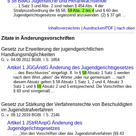
§ 38 BtMG Jugendliche und Heranwachsende
... 1 Satz 3 und Abs. 2 sind neben § 454 Abs. 4 der
Strafprozeßordnung die §§ 58,
59 Abs. 2 bis 4
und § 60 des
Jugendgerichtsgesetzes ergänzend anzuwenden. (2) § 37 gilt ...
Inhaltsverzeichnis
|
Ausdrucken/PDF
|
nach oben
Zitate in Änderungsvorschriften
Gesetz zur Erweiterung der jugendgerichtlichen
Handlungsmöglichkeiten
G. v. 04.09.2012 BGBl. I S. 1854
Artikel 1 JGGÄndG Änderung des Jugendgerichtsgesetzes
... des Beschlusses" eingefügt. 8. In §
59
Absatz 1 Satz 1 werden
nach dem Wort „allein" die Wörter „oder nur gemeinsam ... nach
diesem Absatz gelten § 58 Absatz 1 Satz 1, 2 und 4, Absatz 3
Satz 1 und §
59
Absatz 2 und 5 entsprechend. Die Vorschriften des
§ 60 sind sinngemäß ...
Gesetz zur Stärkung der Verfahrensrechte von Beschuldigten
im Jugendstrafverfahren
G. v. 09.12.2019 BGBl. I S. 2146
Artikel 1 JStrRAnpG Änderung des
Jugendgerichtsgesetzes
... „Von den Vorschriften über das Jugendstrafverfahren (§§ 43