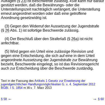
Auflagen (§
23
) ist Beschwerde zulässig.
2
Sie kann nur darauf
gestützt werden, daß die Bewährungs- oder die
Unterstellungszeit nachträglich verlängert, die Unterstellung
erneut angeordnet worden oder daß eine getroffene
Anordnung gesetzwidrig ist.
(3) Gegen den Widerruf der Aussetzung der Jugendstrafe
(§
26
Abs. 1) ist sofortige Beschwerde zulässig.
(4) Der Beschluß über den Straferlaß (§
26a
) ist nicht
anfechtbar.
(5) Wird gegen ein Urteil eine zulässige Revision und
gegen eine Entscheidung, die sich auf eine in dem Urteil
angeordnete Aussetzung der Jugendstrafe zur Bewährung
bezieht, Beschwerde eingelegt, so ist das Revisionsgericht
auch zur Entscheidung über die Beschwerde zuständig.
Text in der Fassung des
Artikels 1 Gesetz zur Erweiterung der
jugendgerichtlichen Handlungsmöglichkeiten G. v. 4. September 2012
BGBl. I S. 1854
m.W.v. 7. März 2013
←
→
§ 58
§ 60