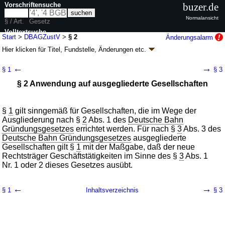
Vorschriftensuche
buzer.de
Normalansicht
§ / Art.
Gesetz
Volltextsuche
Start
>
DBAGZustV
>
§ 2
Änderungsalarm
Hier klicken für
Titel, Fundstelle, Änderungen
etc.
nur in DBAGZustV
§ 2 - DBAG-Zuständigkeitsverordnung
←
→
§ 1
§ 3
(DBAGZustV)
§ 2 Anwendung auf ausgegliederte Gesellschaften
V. v. 01.01.1994
BGBl. I S. 53
; zuletzt geändert durch
Artikel 9
G. v.
03.12.2015
BGBl. I S. 2163
Geltung ab 06.01.1994; FNA: 931-5-1
Bundeseisenbahnen
§
1
gilt sinngemäß für Gesellschaften, die im Wege der
6 weitere Fassungen
|
wird in 6 Vorschriften zitiert
Ausgliederung nach §
2
Abs. 1 des
Deutsche Bahn
Gründungsgesetzes
errichtet werden. Für nach §
3
Abs. 3 des
Deutsche Bahn Gründungsgesetzes
ausgegliederte
Gesellschaften gilt §
1
mit der Maßgabe, daß der neue
Rechtsträger Geschäftstätigkeiten im Sinne des §
3
Abs. 1
Nr. 1 oder 2 dieses Gesetzes ausübt.
←
→
§ 1
Inhaltsverzeichnis
§ 3