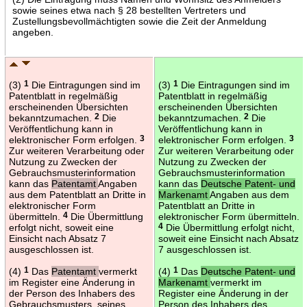
sowie seines etwa nach § 28 bestellten Vertreters und
Zustellungsbevollmächtigten sowie die Zeit der Anmeldung
angeben.
(3)
1
Die Eintragungen sind im
(3)
1
Die Eintragungen sind im
Patentblatt in regelmäßig
Patentblatt in regelmäßig
erscheinenden Übersichten
erscheinenden Übersichten
bekanntzumachen.
2
Die
bekanntzumachen.
2
Die
Veröffentlichung kann in
Veröffentlichung kann in
elektronischer Form erfolgen.
3
elektronischer Form erfolgen.
3
Zur weiteren Verarbeitung oder
Zur weiteren Verarbeitung oder
Nutzung zu Zwecken der
Nutzung zu Zwecken der
Gebrauchsmusterinformation
Gebrauchsmusterinformation
kann das
Patentamt
Angaben
kann das
Deutsche Patent- und
aus dem Patentblatt an Dritte in
Markenamt
Angaben aus dem
elektronischer Form
Patentblatt an Dritte in
übermitteln.
4
Die Übermittlung
elektronischer Form übermitteln.
erfolgt nicht, soweit eine
4
Die Übermittlung erfolgt nicht,
Einsicht nach Absatz 7
soweit eine Einsicht nach Absatz
ausgeschlossen ist.
7 ausgeschlossen ist.
(4)
1
Das
Patentamt
vermerkt
(4)
1
Das
Deutsche Patent- und
im Register eine Änderung in
Markenamt
vermerkt im
der Person des Inhabers des
Register eine Änderung in der
Gebrauchsmusters, seines
Person des Inhabers des