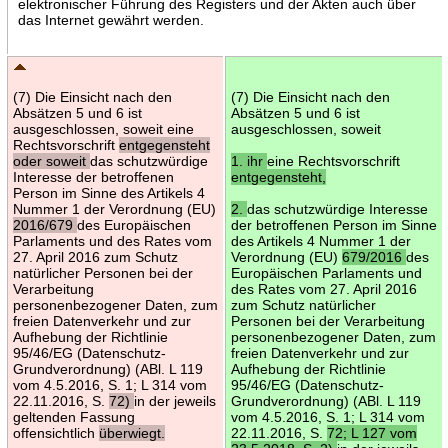
elektronischer Führung des Registers und der Akten auch über
das Internet gewährt werden.
(7) Die Einsicht nach den
(7) Die Einsicht nach den
Absätzen 5 und 6 ist
Absätzen 5 und 6 ist
ausgeschlossen, soweit eine
ausgeschlossen, soweit
Rechtsvorschrift
entgegensteht
oder soweit
das schutzwürdige
1. ihr
eine Rechtsvorschrift
Interesse der betroffenen
entgegensteht,
Person im Sinne des Artikels 4
Nummer 1 der Verordnung (EU)
2.
das schutzwürdige Interesse
2016/679
des Europäischen
der betroffenen Person im Sinne
Parlaments und des Rates vom
des Artikels 4 Nummer 1 der
27. April 2016 zum Schutz
Verordnung (EU)
679/2016
des
natürlicher Personen bei der
Europäischen Parlaments und
Verarbeitung
des Rates vom 27. April 2016
personenbezogener Daten, zum
zum Schutz natürlicher
freien Datenverkehr und zur
Personen bei der Verarbeitung
Aufhebung der Richtlinie
personenbezogener Daten, zum
95/46/EG (Datenschutz-
freien Datenverkehr und zur
Grundverordnung) (ABl. L 119
Aufhebung der Richtlinie
vom 4.5.2016, S. 1; L 314 vom
95/46/EG (Datenschutz-
22.11.2016, S.
72)
in der jeweils
Grundverordnung) (ABl. L 119
geltenden Fassung
vom 4.5.2016, S. 1; L 314 vom
offensichtlich
überwiegt.
22.11.2016, S.
72; L 127 vom