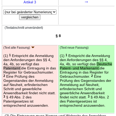
→
Artikel 3
(Textabschnitt unverändert)
§ 8
(Text alte Fassung)
(Text neue Fassung)
(1)
1
Entspricht die Anmeldung
(1)
1
Entspricht die Anmeldung
den Anforderungen des §§ 4,
den Anforderungen des §§ 4,
4a, 4b, so verfügt das
4a, 4b, so verfügt das
Deutsche
Patentamt
die Eintragung in das
Patent- und Markenamt
die
Register für Gebrauchsmuster.
Eintragung in das Register für
2
Eine Prüfung des
Gebrauchsmuster.
2
Eine
Gegenstandes der Anmeldung
Prüfung des Gegenstandes der
auf Neuheit, erfinderischen
Anmeldung auf Neuheit,
Schritt und gewerbliche
erfinderischen Schritt und
Anwendbarkeit findet nicht statt.
gewerbliche Anwendbarkeit
3
§ 49 Abs. 2 des
findet nicht statt.
3
§ 49 Abs. 2
Patentgesetzes ist
des Patentgesetzes ist
entsprechend anzuwenden.
entsprechend anzuwenden.
(2) Die Eintragung muss Namen und Wohnsitz des Anmelders