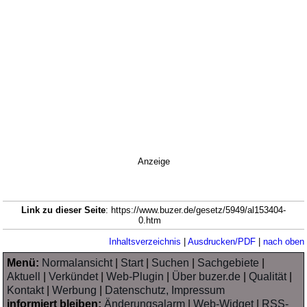
Anzeige
Link zu dieser Seite
: https://www.buzer.de/gesetz/5949/al153404-
0.htm
Inhaltsverzeichnis
|
Ausdrucken/PDF
|
nach oben
Menü:
Normalansicht
|
Start
|
Suchen
|
Sachgebiete
|
Aktuell
|
Verkündet
|
Web-Plugin
|
Über buzer.de
|
Qualität
|
Kontakt
|
Werbung
|
Datenschutz, Impressum
informiert bleiben:
Änderungsalarm
|
Web-Widget
|
RSS-