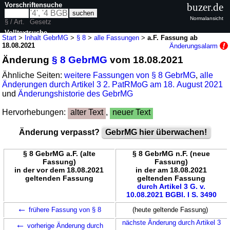
Vorschriftensuche
buzer.de
Normalansicht
§ / Art.
Gesetz
Volltextsuche
Start
>
Inhalt GebrMG
>
§ 8
>
alle Fassungen
>
a.F. Fassung ab
18.08.2021
Änderungsalarm
nur in GebrMG
Änderung
§ 8 GebrMG
vom 18.08.2021
Ähnliche Seiten:
weitere Fassungen von § 8 GebrMG
,
alle
Änderungen durch Artikel 3 2. PatRMoG am 18. August 2021
und
Änderungshistorie des GebrMG
Hervorhebungen:
alter Text
,
neuer Text
Änderung verpasst?
GebrMG hier überwachen!
§ 8 GebrMG a.F. (alte
§ 8 GebrMG n.F. (neue
Fassung)
Fassung)
in der vor dem 18.08.2021
in der am 18.08.2021
geltenden Fassung
geltenden Fassung
durch Artikel 3 G. v.
10.08.2021 BGBl. I S. 3490
←
frühere Fassung von § 8
(heute geltende Fassung)
←
nächste Änderung durch Artikel 3
vorherige Änderung durch