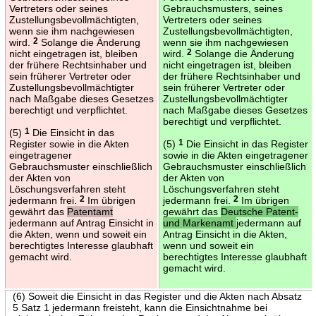
Vertreters oder seines
Gebrauchsmusters, seines
Zustellungsbevollmächtigten,
Vertreters oder seines
wenn sie ihm nachgewiesen
Zustellungsbevollmächtigten,
wird.
2
Solange die Änderung
wenn sie ihm nachgewiesen
nicht eingetragen ist, bleiben
wird.
2
Solange die Änderung
der frühere Rechtsinhaber und
nicht eingetragen ist, bleiben
sein früherer Vertreter oder
der frühere Rechtsinhaber und
Zustellungsbevollmächtigter
sein früherer Vertreter oder
nach Maßgabe dieses Gesetzes
Zustellungsbevollmächtigter
berechtigt und verpflichtet.
nach Maßgabe dieses Gesetzes
berechtigt und verpflichtet.
(5)
1
Die Einsicht in das
Register sowie in die Akten
(5)
1
Die Einsicht in das Register
eingetragener
sowie in die Akten eingetragener
Gebrauchsmuster einschließlich
Gebrauchsmuster einschließlich
der Akten von
der Akten von
Löschungsverfahren steht
Löschungsverfahren steht
jedermann frei.
2
Im übrigen
jedermann frei.
2
Im übrigen
gewährt das
Patentamt
gewährt das
Deutsche Patent-
jedermann auf Antrag Einsicht in
und Markenamt
jedermann auf
die Akten, wenn und soweit ein
Antrag Einsicht in die Akten,
berechtigtes Interesse glaubhaft
wenn und soweit ein
gemacht wird.
berechtigtes Interesse glaubhaft
gemacht wird.
(6) Soweit die Einsicht in das Register und die Akten nach Absatz
5 Satz 1 jedermann freisteht, kann die Einsichtnahme bei