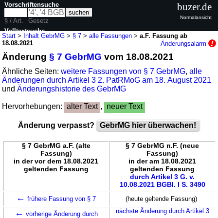
Vorschriftensuche
buzer.de
Normalansicht
§ / Art.
Gesetz
Volltextsuche
Start
>
Inhalt GebrMG
>
§ 7
>
alle Fassungen
>
a.F. Fassung ab
18.08.2021
Änderungsalarm
nur in GebrMG
Änderung
§ 7 GebrMG
vom 18.08.2021
Ähnliche Seiten:
weitere Fassungen von § 7 GebrMG
,
alle
Änderungen durch Artikel 3 2. PatRMoG am 18. August 2021
und
Änderungshistorie des GebrMG
Hervorhebungen:
alter Text
,
neuer Text
Änderung verpasst?
GebrMG hier überwachen!
§ 7 GebrMG a.F. (alte
§ 7 GebrMG n.F. (neue
Fassung)
Fassung)
in der vor dem 18.08.2021
in der am 18.08.2021
geltenden Fassung
geltenden Fassung
durch Artikel 3 G. v.
10.08.2021 BGBl. I S. 3490
←
frühere Fassung von § 7
(heute geltende Fassung)
←
nächste Änderung durch Artikel 3
vorherige Änderung durch