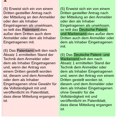
(5) Erweist sich ein von einem
(5) Erweist sich ein von einem
Dritten gestellter Antrag nach
Dritten gestellter Antrag nach
der Mitteilung an den Anmelder
der Mitteilung an den Anmelder
oder den als Inhaber
oder den als Inhaber
Eingetragenen als unwirksam,
Eingetragenen als unwirksam,
so teilt das
Patentamt
dies
so teilt das
Deutsche Patent-
außer dem Dritten auch dem
und Markenamt
dies außer dem
Anmelder oder dem als Inhaber
Dritten auch dem Anmelder oder
Eingetragenen mit.
dem als Inhaber Eingetragenen
mit.
(6) Das
Patentamt
teilt den nach
Absatz 1 ermittelten Stand der
(6) Das
Deutsche Patent- und
Technik dem Anmelder oder
Markenamt
teilt den nach
dem als Inhaber Eingetragenen
Absatz 1 ermittelten Stand der
und, wenn der Antrag von
Technik dem Anmelder oder
einem Dritten gestellt worden
dem als Inhaber Eingetragenen
ist, diesem und dem Anmelder
und, wenn der Antrag von einem
oder dem als Inhaber
Dritten gestellt worden ist,
Eingetragenen ohne Gewähr für
diesem und dem Anmelder oder
die Vollständigkeit mit und
dem als Inhaber Eingetragenen
veröffentlicht im Patentblatt,
ohne Gewähr für die
dass diese Mitteilung ergangen
Vollständigkeit mit und
ist.
veröffentlicht im Patentblatt,
dass diese Mitteilung ergangen
ist.