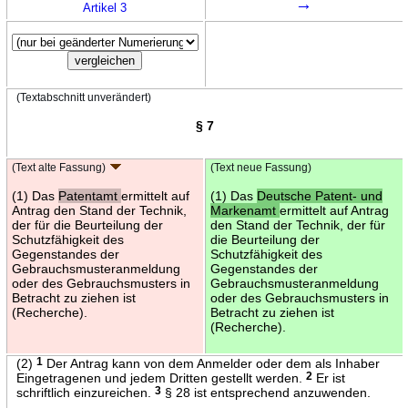
→
Artikel 3
(Textabschnitt unverändert)
§ 7
(Text alte Fassung)
(Text neue Fassung)
(1) Das
Patentamt
ermittelt auf
(1) Das
Deutsche Patent- und
Antrag den Stand der Technik,
Markenamt
ermittelt auf Antrag
der für die Beurteilung der
den Stand der Technik, der für
Schutzfähigkeit des
die Beurteilung der
Gegenstandes der
Schutzfähigkeit des
Gebrauchsmusteranmeldung
Gegenstandes der
oder des Gebrauchsmusters in
Gebrauchsmusteranmeldung
Betracht zu ziehen ist
oder des Gebrauchsmusters in
(Recherche).
Betracht zu ziehen ist
(Recherche).
(2)
1
Der Antrag kann von dem Anmelder oder dem als Inhaber
Eingetragenen und jedem Dritten gestellt werden.
2
Er ist
schriftlich einzureichen.
3
§ 28 ist entsprechend anzuwenden.