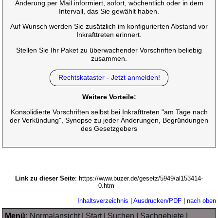
Änderung per Mail informiert, sofort, wöchentlich oder in dem
Intervall, das Sie gewählt haben.
Auf Wunsch werden Sie zusätzlich im konfigurierten Abstand vor
Inkrafttreten erinnert.
Stellen Sie Ihr Paket zu überwachender Vorschriften beliebig
zusammen.
Rechtskataster - Jetzt anmelden!
Weitere Vorteile:
Konsolidierte Vorschriften selbst bei Inkrafttreten "am Tage nach
der Verkündung", Synopse zu jeder Änderungen, Begründungen
des Gesetzgebers
Link zu dieser Seite
: https://www.buzer.de/gesetz/5949/al153414-
0.htm
Inhaltsverzeichnis
|
Ausdrucken/PDF
|
nach oben
Menü:
Normalansicht
|
Start
|
Suchen
|
Sachgebiete
|