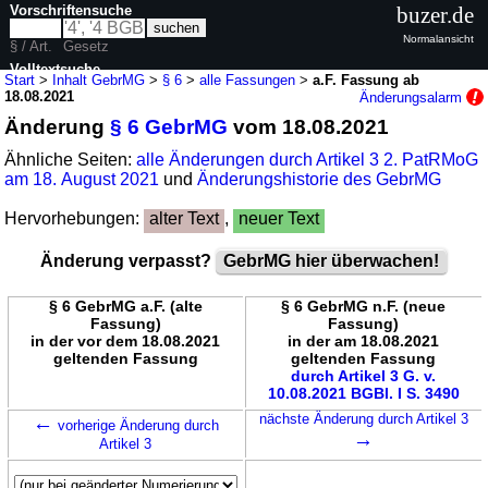
Vorschriftensuche
buzer.de
Normalansicht
§ / Art.
Gesetz
Volltextsuche
Start
>
Inhalt GebrMG
>
§ 6
>
alle Fassungen
>
a.F. Fassung ab
18.08.2021
Änderungsalarm
nur in GebrMG
Änderung
§ 6 GebrMG
vom 18.08.2021
Ähnliche Seiten:
alle Änderungen durch Artikel 3 2. PatRMoG
am 18. August 2021
und
Änderungshistorie des GebrMG
Hervorhebungen:
alter Text
,
neuer Text
Änderung verpasst?
GebrMG hier überwachen!
§ 6 GebrMG a.F. (alte
§ 6 GebrMG n.F. (neue
Fassung)
Fassung)
in der vor dem 18.08.2021
in der am 18.08.2021
geltenden Fassung
geltenden Fassung
durch Artikel 3 G. v.
10.08.2021 BGBl. I S. 3490
←
nächste Änderung durch Artikel 3
vorherige Änderung durch
→
Artikel 3