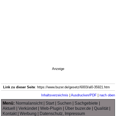
Anzeige
Link zu dieser Seite
: https://www.buzer.de/gesetz/6003/al0-35921.htm
Inhaltsverzeichnis
|
Ausdrucken/PDF
|
nach oben
Menü:
Normalansicht
|
Start
|
Suchen
|
Sachgebiete
|
Aktuell
|
Verkündet
|
Web-Plugin
|
Über buzer.de
|
Qualität
|
Kontakt
|
Werbung
|
Datenschutz, Impressum