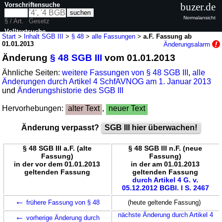
Vorschriftensuche
buzer.de
Normalansicht
§ / Art.
Gesetz
Volltextsuche
Start
>
Inhalt SGB III
>
§ 48
>
alle Fassungen
>
a.F. Fassung ab
01.01.2013
Änderungsalarm
nur in SGB III
Änderung
§ 48 SGB III
vom 01.01.2013
Ähnliche Seiten:
weitere Fassungen von § 48 SGB III
,
alle
Änderungen durch Artikel 4 SchfAVNOG am 1. Januar 2013
und
Änderungshistorie des SGB III
Hervorhebungen:
alter Text
,
neuer Text
Änderung verpasst?
SGB III hier überwachen!
§ 48 SGB III a.F. (alte
§ 48 SGB III n.F. (neue
Fassung)
Fassung)
in der vor dem 01.01.2013
in der am 01.01.2013
geltenden Fassung
geltenden Fassung
durch Artikel 4 G. v.
05.12.2012 BGBl. I S. 2467
←
frühere Fassung von § 48
(heute geltende Fassung)
←
nächste Änderung durch Artikel 4
vorherige Änderung durch