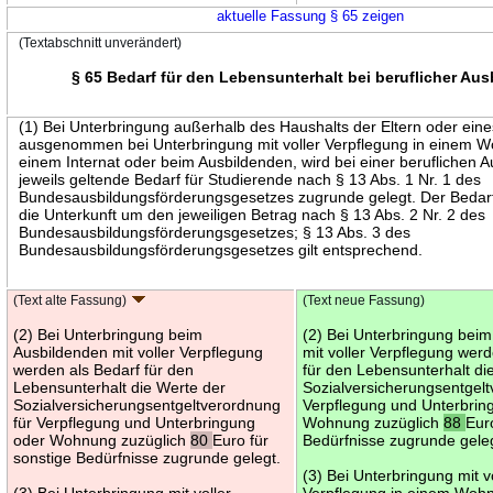
aktuelle Fassung § 65 zeigen
(Textabschnitt unverändert)
§ 65 Bedarf für den Lebensunterhalt bei beruflicher Au
(1) Bei Unterbringung außerhalb des Haushalts der Eltern oder eines
ausgenommen bei Unterbringung mit voller Verpflegung in einem 
einem Internat oder beim Ausbildenden, wird bei einer beruflichen A
jeweils geltende Bedarf für Studierende nach § 13 Abs. 1 Nr. 1 des
Bundesausbildungsförderungsgesetzes zugrunde gelegt. Der Bedarf 
die Unterkunft um den jeweiligen Betrag nach § 13 Abs. 2 Nr. 2 des
Bundesausbildungsförderungsgesetzes; § 13 Abs. 3 des
Bundesausbildungsförderungsgesetzes gilt entsprechend.
(Text alte Fassung)
(Text neue Fassung)
(2) Bei Unterbringung beim
(2) Bei Unterbringung bei
Ausbildenden mit voller Verpflegung
mit voller Verpflegung wer
werden als Bedarf für den
für den Lebensunterhalt di
Lebensunterhalt die Werte der
Sozialversicherungsentgelt
Sozialversicherungsentgeltverordnung
Verpflegung und Unterbrin
für Verpflegung und Unterbringung
Wohnung zuzüglich
88
Eur
oder Wohnung zuzüglich
80
Euro für
Bedürfnisse zugrunde gele
sonstige Bedürfnisse zugrunde gelegt.
(3) Bei Unterbringung mit v
(3) Bei Unterbringung mit voller
Verpflegung in einem Woh