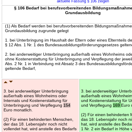
aktuelle Fassung § 106 zeigen
§ 106 Bedarf bei berufsvorbereitenden Bildungsmaßnahm
Grundausbildung
(1) Als Bedarf werden bei berufsvorbereitenden Bildungsmaßnahme
Grundausbildung zugrunde gelegt
1. bei Unterbringung im Haushalt der Eltern oder eines Elternteils d
§ 12 Abs. 1 Nr. 1 des Bundesausbildungsförderungsgesetzes gelten
2. bei anderweitiger Unterbringung außerhalb eines Wohnheims ode
ohne Kostenerstattung für Unterbringung und Verpflegung der jewei
Abs. 2 Nr. 1 in Verbindung mit Absatz 3 des Bundesausbildungsför
geltende Bedarf,
3. bei anderweitiger Unterbringung
3. bei anderweitiger Unter
außerhalb eines Wohnheims oder
außerhalb eines Wohnheims
Internats und Kostenerstattung für
und Kostenerstattung für U
Unterbringung und Verpflegung
154
und Verpflegung
169
Euro 
Euro monatlich.
(2) Für einen behinderten
(2) Für einen behinderten Menschen,
das 18. Lebensjahr noch ni
der das 18. Lebensjahr noch nicht
hat, wird anstelle des Beda
vollendet hat, wird anstelle des Bedarfs
1 Nr. 2 ein Bedarf in Höhe