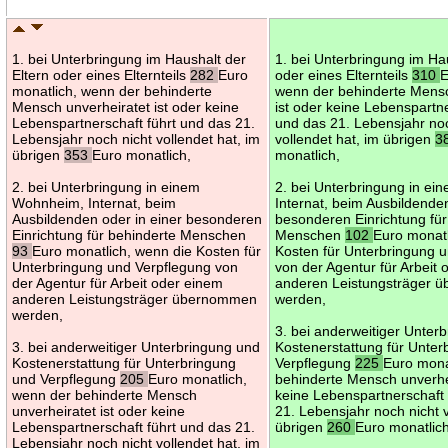
1. bei Unterbringung im Haushalt der
1. bei Unterbringung im Ha
Eltern oder eines Elternteils
282
Euro
oder eines Elternteils
310
E
monatlich, wenn der behinderte
wenn der behinderte Mensc
Mensch unverheiratet ist oder keine
ist oder keine Lebenspartne
Lebenspartnerschaft führt und das 21.
und das 21. Lebensjahr no
Lebensjahr noch nicht vollendet hat, im
vollendet hat, im übrigen
3
übrigen
353
Euro monatlich,
monatlich,
2. bei Unterbringung in einem
2. bei Unterbringung in e
Wohnheim, Internat, beim
Internat, beim Ausbildenden
Ausbildenden oder in einer besonderen
besonderen Einrichtung für
Einrichtung für behinderte Menschen
Menschen
102
Euro monatl
93
Euro monatlich, wenn die Kosten für
Kosten für Unterbringung 
Unterbringung und Verpflegung von
von der Agentur für Arbeit
der Agentur für Arbeit oder einem
anderen Leistungsträger
anderen Leistungsträger übernommen
werden,
werden,
3. bei anderweitiger Unter
3. bei anderweitiger Unterbringung und
Kostenerstattung für Unter
Kostenerstattung für Unterbringung
Verpflegung
225
Euro mona
und Verpflegung
205
Euro monatlich,
behinderte Mensch unverhei
wenn der behinderte Mensch
keine Lebenspartnerschaft 
unverheiratet ist oder keine
21. Lebensjahr noch nicht v
Lebenspartnerschaft führt und das 21.
übrigen
260
Euro monatlic
Lebensjahr noch nicht vollendet hat, im