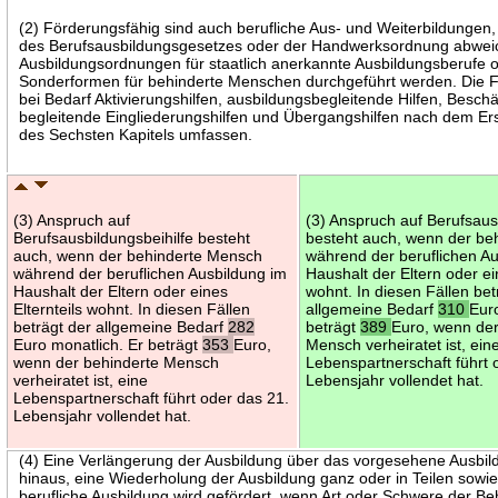
(2) Förderungsfähig sind auch berufliche Aus- und Weiterbildungen
des Berufsausbildungsgesetzes oder der Handwerksordnung abwei
Ausbildungsordnungen für staatlich anerkannte Ausbildungsberufe o
Sonderformen für behinderte Menschen durchgeführt werden. Die 
bei Bedarf Aktivierungshilfen, ausbildungsbegleitende Hilfen, Besch
begleitende Eingliederungshilfen und Übergangshilfen nach dem Ers
des Sechsten Kapitels umfassen.
(3) Anspruch auf
(3) Anspruch auf Berufsaus
Berufsausbildungsbeihilfe besteht
besteht auch, wenn der be
auch, wenn der behinderte Mensch
während der beruflichen A
während der beruflichen Ausbildung im
Haushalt der Eltern oder ei
Haushalt der Eltern oder eines
wohnt. In diesen Fällen bet
Elternteils wohnt. In diesen Fällen
allgemeine Bedarf
310
Eur
beträgt der allgemeine Bedarf
282
beträgt
389
Euro, wenn der
Euro monatlich. Er beträgt
353
Euro,
Mensch verheiratet ist, ein
wenn der behinderte Mensch
Lebenspartnerschaft führt 
verheiratet ist, eine
Lebensjahr vollendet hat.
Lebenspartnerschaft führt oder das 21.
Lebensjahr vollendet hat.
(4) Eine Verlängerung der Ausbildung über das vorgesehene Ausbi
hinaus, eine Wiederholung der Ausbildung ganz oder in Teilen sowie
berufliche Ausbildung wird gefördert, wenn Art oder Schwere der B