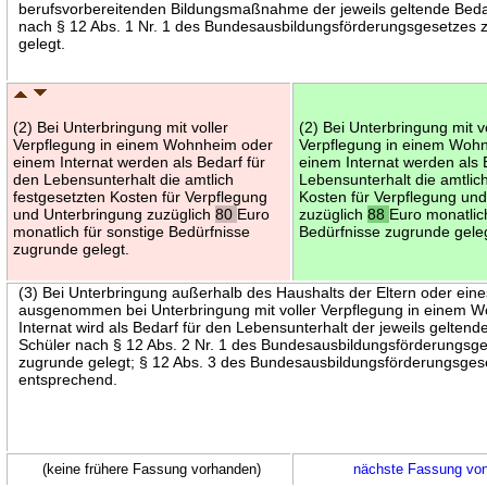
berufsvorbereitenden Bildungsmaßnahme der jeweils geltende Bedar
nach § 12 Abs. 1 Nr. 1 des Bundesausbildungsförderungsgesetzes 
gelegt.
(2) Bei Unterbringung mit voller
(2) Bei Unterbringung mit v
Verpflegung in einem Wohnheim oder
Verpflegung in einem Woh
einem Internat werden als Bedarf für
einem Internat werden als 
den Lebensunterhalt die amtlich
Lebensunterhalt die amtlic
festgesetzten Kosten für Verpflegung
Kosten für Verpflegung un
und Unterbringung zuzüglich
80
Euro
zuzüglich
88
Euro monatlic
monatlich für sonstige Bedürfnisse
Bedürfnisse zugrunde gele
zugrunde gelegt.
(3) Bei Unterbringung außerhalb des Haushalts der Eltern oder eines
ausgenommen bei Unterbringung mit voller Verpflegung in einem 
Internat wird als Bedarf für den Lebensunterhalt der jeweils geltend
Schüler nach § 12 Abs. 2 Nr. 1 des Bundesausbildungsförderungsg
zugrunde gelegt; § 12 Abs. 3 des Bundesausbildungsförderungsgese
entsprechend.
(keine frühere Fassung vorhanden)
nächste Fassung vo