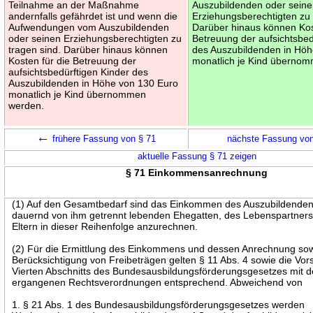
Teilnahme an der Maßnahme
Auszubildenden oder sein
andernfalls gefährdet ist und wenn die
Erziehungsberechtigten zu 
Aufwendungen vom Auszubildenden
Darüber hinaus können Kos
oder seinen Erziehungsberechtigten zu
Betreuung der aufsichtsbed
tragen sind. Darüber hinaus können
des Auszubildenden in Höh
Kosten für die Betreuung der
monatlich je Kind überno
aufsichtsbedürftigen Kinder des
Auszubildenden in Höhe von 130 Euro
monatlich je Kind übernommen
werden.
←
frühere Fassung von § 71
nächste Fassung vo
aktuelle Fassung § 71 zeigen
§ 71 Einkommensanrechnung
(1) Auf den Gesamtbedarf sind das Einkommen des Auszubildenden,
dauernd von ihm getrennt lebenden Ehegatten, des Lebenspartners
Eltern in dieser Reihenfolge anzurechnen.
(2) Für die Ermittlung des Einkommens und dessen Anrechnung sow
Berücksichtigung von Freibeträgen gelten § 11 Abs. 4 sowie die Vors
Vierten Abschnitts des Bundesausbildungsförderungsgesetzes mit d
ergangenen Rechtsverordnungen entsprechend. Abweichend von
1. § 21 Abs. 1 des Bundesausbildungsförderungsgesetzes werden