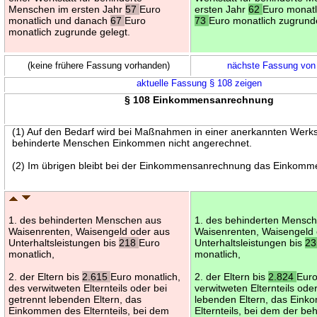
Menschen im ersten Jahr
57
Euro
ersten Jahr
62
Euro monat
monatlich und danach
67
Euro
73
Euro monatlich zugrund
monatlich zugrunde gelegt.
(keine frühere Fassung vorhanden)
nächste Fassung von
aktuelle Fassung § 108 zeigen
§ 108 Einkommensanrechnung
(1) Auf den Bedarf wird bei Maßnahmen in einer anerkannten Werkst
behinderte Menschen Einkommen nicht angerechnet.
(2) Im übrigen bleibt bei der Einkommensanrechnung das Einkomm
1. des behinderten Menschen aus
1. des behinderten Mensc
Waisenrenten, Waisengeld oder aus
Waisenrenten, Waisengeld
Unterhaltsleistungen bis
218
Euro
Unterhaltsleistungen bis
2
monatlich,
monatlich,
2. der Eltern bis
2.615
Euro monatlich,
2. der Eltern bis
2.824
Euro
des verwitweten Elternteils oder bei
verwitweten Elternteils ode
getrennt lebenden Eltern, das
lebenden Eltern, das Ein
Einkommen des Elternteils, bei dem
Elternteils, bei dem der b