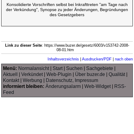
Konsolidierte Vorschriften selbst bei Inkrafttreten "am Tage nach
der Verkündung", Synopse zu jeder Änderungen, Begründungen
des Gesetzgebers
Link zu dieser Seite
: https://www.buzer.de/gesetz/6003/v153742-2008-
08-01.htm
Inhaltsverzeichnis
|
Ausdrucken/PDF
|
nach oben
Menü:
Normalansicht
|
Start
|
Suchen
|
Sachgebiete
|
Aktuell
|
Verkündet
|
Web-Plugin
|
Über buzer.de
|
Qualität
|
Kontakt
|
Werbung
|
Datenschutz, Impressum
informiert bleiben:
Änderungsalarm
|
Web-Widget
|
RSS-
Feed