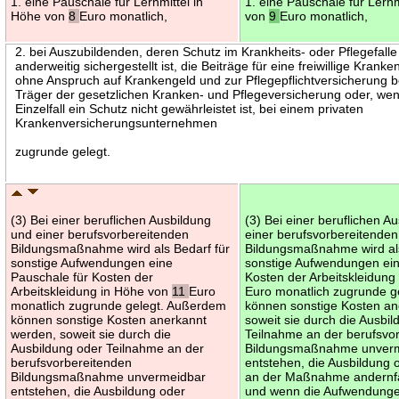
1. eine Pauschale für Lernmittel in
1. eine Pauschale für Lernm
Höhe von
8
Euro monatlich,
von
9
Euro monatlich,
2. bei Auszubildenden, deren Schutz im Krankheits- oder Pflegefalle
anderweitig sichergestellt ist, die Beiträge für eine freiwillige Krank
ohne Anspruch auf Krankengeld und zur Pflegepflichtversicherung 
Träger der gesetzlichen Kranken- und Pflegeversicherung oder, wen
Einzelfall ein Schutz nicht gewährleistet ist, bei einem privaten
Krankenversicherungsunternehmen
zugrunde gelegt.
(3) Bei einer beruflichen Ausbildung
(3) Bei einer beruflichen A
und einer berufsvorbereitenden
einer berufsvorbereitenden
Bildungsmaßnahme wird als Bedarf für
Bildungsmaßnahme wird als
sonstige Aufwendungen eine
sonstige Aufwendungen ein
Pauschale für Kosten der
Kosten der Arbeitskleidun
Arbeitskleidung in Höhe von
11
Euro
Euro monatlich zugrunde g
monatlich zugrunde gelegt. Außerdem
können sonstige Kosten an
können sonstige Kosten anerkannt
soweit sie durch die Ausbi
werden, soweit sie durch die
Teilnahme an der berufsvo
Ausbildung oder Teilnahme an der
Bildungsmaßnahme unver
berufsvorbereitenden
entstehen, die Ausbildung 
Bildungsmaßnahme unvermeidbar
an der Maßnahme andernfal
entstehen, die Ausbildung oder
und wenn die Aufwendung