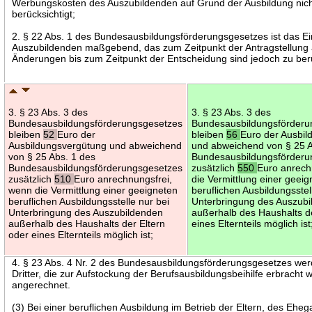
Werbungskosten des Auszubildenden auf Grund der Ausbildung nic
berücksichtigt;
2. § 22 Abs. 1 des Bundesausbildungsförderungsgesetzes ist das 
Auszubildenden maßgebend, das zum Zeitpunkt der Antragstellung 
Änderungen bis zum Zeitpunkt der Entscheidung sind jedoch zu ber
3. § 23 Abs. 3 des
3. § 23 Abs. 3 des
Bundesausbildungsförderungsgesetzes
Bundesausbildungsförderu
bleiben
52
Euro der
bleiben
56
Euro der Ausbi
Ausbildungsvergütung und abweichend
und abweichend von § 25 A
von § 25 Abs. 1 des
Bundesausbildungsförderu
Bundesausbildungsförderungsgesetzes
zusätzlich
550
Euro anrech
zusätzlich
510
Euro anrechnungsfrei,
die Vermittlung einer geei
wenn die Vermittlung einer geeigneten
beruflichen Ausbildungsstel
beruflichen Ausbildungsstelle nur bei
Unterbringung des Auszub
Unterbringung des Auszubildenden
außerhalb des Haushalts de
außerhalb des Haushalts der Eltern
eines Elternteils möglich ist
oder eines Elternteils möglich ist;
4. § 23 Abs. 4 Nr. 2 des Bundesausbildungsförderungsgesetzes we
Dritter, die zur Aufstockung der Berufsausbildungsbeihilfe erbracht 
angerechnet.
(3) Bei einer beruflichen Ausbildung im Betrieb der Eltern, des Eheg