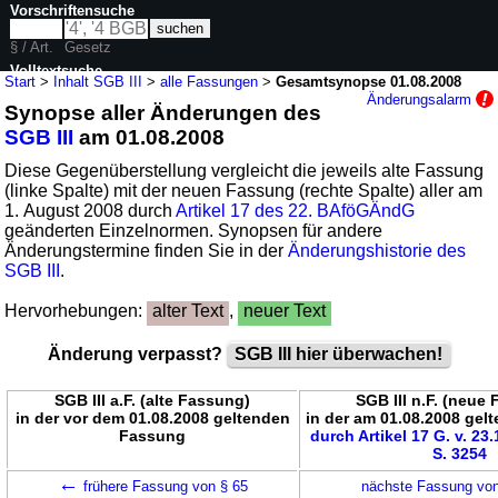
Vorschriftensuche
§ / Art.
Gesetz
Volltextsuche
Start
>
Inhalt SGB III
>
alle Fassungen
>
Gesamtsynopse 01.08.2008
Änderungsalarm
Synopse aller Änderungen des
nur in SGB III
SGB III
am 01.08.2008
Diese Gegenüberstellung vergleicht die jeweils alte Fassung
(linke Spalte) mit der neuen Fassung (rechte Spalte) aller am
1. August 2008 durch
Artikel 17 des 22. BAföGÄndG
geänderten Einzelnormen. Synopsen für andere
Änderungstermine finden Sie in der
Änderungshistorie des
SGB III
.
Hervorhebungen:
alter Text
,
neuer Text
Änderung verpasst?
SGB III hier überwachen!
SGB III a.F. (alte Fassung)
SGB III n.F. (neue
in der vor dem 01.08.2008 geltenden
in der am 01.08.2008 ge
Fassung
durch Artikel 17 G. v. 23
S. 3254
←
frühere Fassung von § 65
nächste Fassung vo