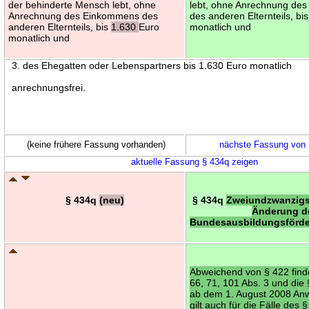
der behinderte Mensch lebt, ohne
lebt, ohne Anrechnung de
Anrechnung des Einkommens des
des anderen Elternteils, bi
anderen Elternteils, bis
1.630
Euro
monatlich und
monatlich und
3. des Ehegatten oder Lebenspartners bis 1.630 Euro monatlich
anrechnungsfrei.
(keine frühere Fassung vorhanden)
nächste Fassung von
aktuelle Fassung § 434q zeigen
§ 434q
(neu)
§ 434q
Zweiundzwanzigs
Änderung d
Bundesausbildungsförd
Abweichend von § 422 find
66, 71, 101 Abs. 3 und die
ab dem 1. August 2008 An
gilt auch für die Fälle des 