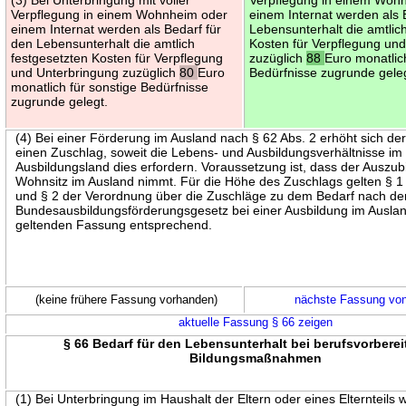
Verpflegung in einem Wohnheim oder
einem Internat werden als 
einem Internat werden als Bedarf für
Lebensunterhalt die amtlic
den Lebensunterhalt die amtlich
Kosten für Verpflegung un
festgesetzten Kosten für Verpflegung
zuzüglich
88
Euro monatlic
und Unterbringung zuzüglich
80
Euro
Bedürfnisse zugrunde gele
monatlich für sonstige Bedürfnisse
zugrunde gelegt.
(4) Bei einer Förderung im Ausland nach § 62 Abs. 2 erhöht sich de
einen Zuschlag, soweit die Lebens- und Ausbildungsverhältnisse im
Ausbildungsland dies erfordern. Voraussetzung ist, dass der Auszu
Wohnsitz im Ausland nimmt. Für die Höhe des Zuschlags gelten § 1 
und § 2 der Verordnung über die Zuschläge zu dem Bedarf nach d
Bundesausbildungsförderungsgesetz bei einer Ausbildung im Ausland
geltenden Fassung entsprechend.
(keine frühere Fassung vorhanden)
nächste Fassung vo
aktuelle Fassung § 66 zeigen
§ 66 Bedarf für den Lebensunterhalt bei berufsvorbere
Bildungsmaßnahmen
(1) Bei Unterbringung im Haushalt der Eltern oder eines Elternteils w