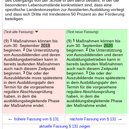
des Übergangs von der Schule in den Beruf besteht, in der die
besonderen Lebensumstände konkretisiert sind, dass eine
spezifische Landeskonzeption zur Assistierten Ausbildung vorliegt
und dass sich Dritte mit mindestens 50 Prozent an der Förderung
beteiligen.
(Text alte Fassung)
(Text neue Fassung)
(9)
1
Maßnahmen können bis
(9)
1
Maßnahmen können bis
zum 30. September
2018
zum 30. September
2020
beginnen.
2
Die Unterstützung
beginnen.
2
Die Unterstützung
von Auszubildenden und deren
von Auszubildenden und deren
Ausbildungsbetrieben kann in
Ausbildungsbetrieben kann in
bereits laufenden Maßnahmen
bereits laufenden Maßnahmen
auch nach diesem Zeitpunkt
auch nach diesem Zeitpunkt
beginnen.
3
Die oder der
beginnen.
3
Die oder der
Auszubildende muss spätestens
Auszubildende muss spätestens
in dem Ausbildungsjahr den
in dem Ausbildungsjahr den
Termin für die vorgesehene
Termin für die vorgesehene
reguläre Abschlussprüfung
reguläre Abschlussprüfung
haben, in dem die
haben, in dem die
ausbildungsbegleitende Phase
ausbildungsbegleitende Phase
der Maßnahme endet.
der Maßnahme endet.
←
→
frühere Fassung von § 131
nächste Fassung von § 131
aktuelle Fassung § 131 zeigen