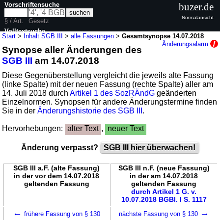
Vorschriftensuche
buzer.de
Normalansicht
§ / Art.
Gesetz
Volltextsuche
Start
>
Inhalt SGB III
>
alle Fassungen
>
Gesamtsynopse 14.07.2018
Änderungsalarm
Synopse aller Änderungen des
nur in SGB III
SGB III
am 14.07.2018
Diese Gegenüberstellung vergleicht die jeweils alte Fassung
(linke Spalte) mit der neuen Fassung (rechte Spalte) aller am
14. Juli 2018 durch
Artikel 1 des SozRÄndG
geänderten
Einzelnormen. Synopsen für andere Änderungstermine finden
Sie in der
Änderungshistorie des SGB III
.
Hervorhebungen:
alter Text
,
neuer Text
Änderung verpasst?
SGB III hier überwachen!
SGB III a.F. (alte Fassung)
SGB III n.F. (neue Fassung)
in der vor dem 14.07.2018
in der am 14.07.2018
geltenden Fassung
geltenden Fassung
durch Artikel 1 G. v.
10.07.2018 BGBl. I S. 1117
←
→
frühere Fassung von § 130
nächste Fassung von § 130