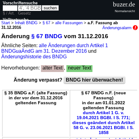
Vorschriftensuche
buzer.de
Normalansicht
§ / Art.
Gesetz
Volltextsuche
Start
>
Inhalt BNDG
>
§ 67
>
alle Fassungen
>
a.F. Fassung ab
31.12.2016
Änderungsalarm
nur in BNDG
Änderung
§ 67 BNDG
vom 31.12.2016
Ähnliche Seiten:
alle Änderungen durch Artikel 1
BNDGuaÄndG am 31. Dezember 2016
und
Änderungshistorie des BNDG
Hervorhebungen:
alter Text
,
neuer Text
Änderung verpasst?
BNDG hier überwachen!
§ 35 BNDG a.F. (alte Fassung)
§ 67 BNDG n.F. (neue
in der vor dem 31.12.2016
Fassung)
geltenden Fassung
in der am 01.01.2022
geltenden Fassung
durch Artikel 1 G. v.
19.04.2021 BGBl. I S. 771;
dieses geändert durch Artikel
58 G. v. 23.06.2021 BGBl. I S.
1858