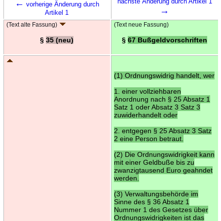
←
nächste Änderung durch Artikel 1
vorherige Änderung durch
→
Artikel 1
(Text alte Fassung)
(Text neue Fassung)
§
35 (neu)
§
67 Bußgeldvorschriften
(1) Ordnungswidrig handelt, wer
1. einer vollziehbaren
Anordnung nach § 25 Absatz 1
Satz 1 oder Absatz 3 Satz 3
zuwiderhandelt oder
2. entgegen § 25 Absatz 3 Satz
2 eine Person betraut.
(2) Die Ordnungswidrigkeit kann
mit einer Geldbuße bis zu
zwanzigtausend Euro geahndet
werden.
(3) Verwaltungsbehörde im
Sinne des § 36 Absatz 1
Nummer 1 des Gesetzes über
Ordnungswidrigkeiten ist das