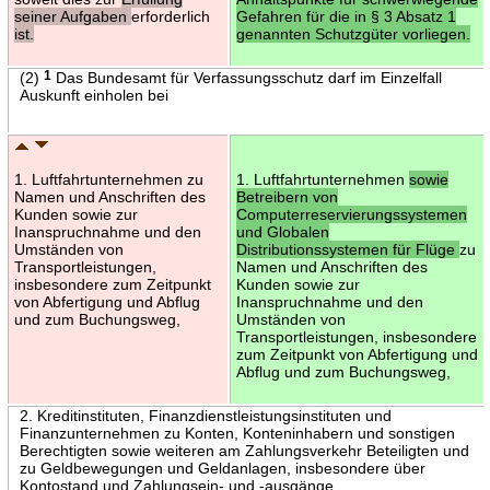
seiner Aufgaben
erforderlich
Gefahren für die in § 3 Absatz 1
ist.
genannten Schutzgüter vorliegen.
(2)
1
Das Bundesamt für Verfassungsschutz darf im Einzelfall
Auskunft einholen bei
1. Luftfahrtunternehmen zu
1. Luftfahrtunternehmen
sowie
Namen und Anschriften des
Betreibern von
Kunden sowie zur
Computerreservierungssystemen
Inanspruchnahme und den
und Globalen
Umständen von
Distributionssystemen für Flüge
zu
Transportleistungen,
Namen und Anschriften des
insbesondere zum Zeitpunkt
Kunden sowie zur
von Abfertigung und Abflug
Inanspruchnahme und den
und zum Buchungsweg,
Umständen von
Transportleistungen, insbesondere
zum Zeitpunkt von Abfertigung und
Abflug und zum Buchungsweg,
2. Kreditinstituten, Finanzdienstleistungsinstituten und
Finanzunternehmen zu Konten, Konteninhabern und sonstigen
Berechtigten sowie weiteren am Zahlungsverkehr Beteiligten und
zu Geldbewegungen und Geldanlagen, insbesondere über
Kontostand und Zahlungsein- und -ausgänge,