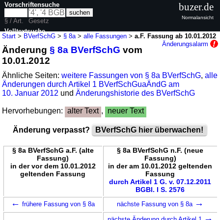
Vorschriftensuche
buzer.de
Normalansicht
§ / Art.
Gesetz
Volltextsuche
Start
>
BVerfSchG
>
§ 8a
>
alle Fassungen
>
a.F. Fassung ab 10.01.2012
Änderungsalarm
Änderung
§ 8a BVerfSchG
vom
nur in BVerfSchG
10.01.2012
Ähnliche Seiten:
weitere Fassungen von § 8a BVerfSchG
,
alle
Änderungen durch Artikel 1 BVerfSchGuaÄndG am
10. Januar 2012
und
Änderungshistorie des BVerfSchG
Hervorhebungen:
alter Text
,
neuer Text
Änderung verpasst?
BVerfSchG hier überwachen!
§ 8a BVerfSchG a.F. (alte
§ 8a BVerfSchG n.F. (neue
Fassung)
Fassung)
in der vor dem 10.01.2012
in der am 10.01.2012 geltenden
geltenden Fassung
Fassung
durch Artikel 1 G. v. 07.12.2011
BGBl. I S. 2576
←
→
frühere Fassung von § 8a
nächste Fassung von § 8a
→
nächste Änderung durch Artikel 1