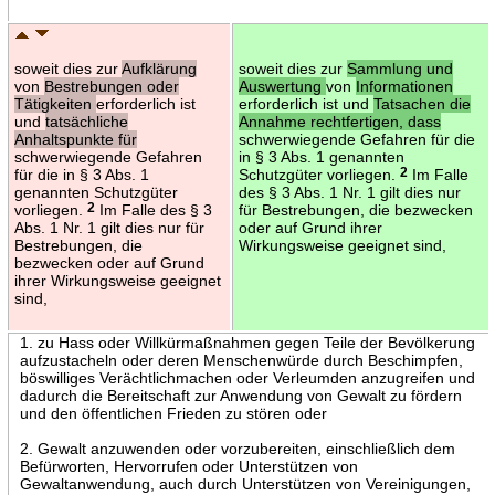
soweit dies zur
Aufklärung
soweit dies zur
Sammlung und
von
Bestrebungen oder
Auswertung
von
Informationen
Tätigkeiten
erforderlich ist
erforderlich ist und
Tatsachen die
und
tatsächliche
Annahme rechtfertigen, dass
Anhaltspunkte für
schwerwiegende Gefahren für die
schwerwiegende Gefahren
in § 3 Abs. 1 genannten
für die in § 3 Abs. 1
Schutzgüter vorliegen.
2
Im Falle
genannten Schutzgüter
des § 3 Abs. 1 Nr. 1 gilt dies nur
vorliegen.
2
Im Falle des § 3
für Bestrebungen, die bezwecken
Abs. 1 Nr. 1 gilt dies nur für
oder auf Grund ihrer
Bestrebungen, die
Wirkungsweise geeignet sind,
bezwecken oder auf Grund
ihrer Wirkungsweise geeignet
sind,
1. zu Hass oder Willkürmaßnahmen gegen Teile der Bevölkerung
aufzustacheln oder deren Menschenwürde durch Beschimpfen,
böswilliges Verächtlichmachen oder Verleumden anzugreifen und
dadurch die Bereitschaft zur Anwendung von Gewalt zu fördern
und den öffentlichen Frieden zu stören oder
2. Gewalt anzuwenden oder vorzubereiten, einschließlich dem
Befürworten, Hervorrufen oder Unterstützen von
Gewaltanwendung, auch durch Unterstützen von Vereinigungen,