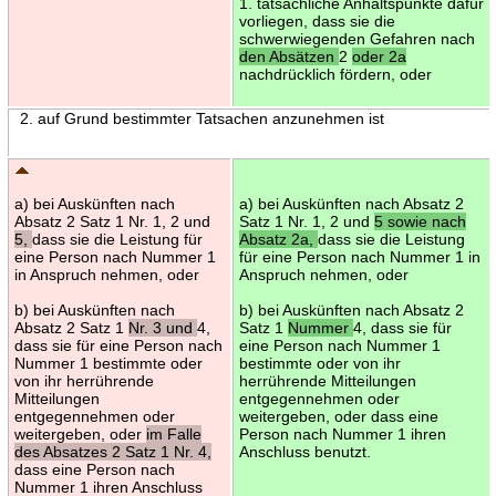
1. tatsächliche Anhaltspunkte dafür
vorliegen, dass sie die
schwerwiegenden Gefahren nach
den Absätzen
2
oder 2a
nachdrücklich fördern, oder
2. auf Grund bestimmter Tatsachen anzunehmen ist
a) bei Auskünften nach
a) bei Auskünften nach Absatz 2
Absatz 2 Satz 1 Nr. 1, 2 und
Satz 1 Nr. 1, 2 und
5 sowie nach
5,
dass sie die Leistung für
Absatz 2a,
dass sie die Leistung
eine Person nach Nummer 1
für eine Person nach Nummer 1 in
in Anspruch nehmen, oder
Anspruch nehmen, oder
b) bei Auskünften nach
b) bei Auskünften nach Absatz 2
Absatz 2 Satz 1
Nr. 3 und
4,
Satz 1
Nummer
4, dass sie für
dass sie für eine Person nach
eine Person nach Nummer 1
Nummer 1 bestimmte oder
bestimmte oder von ihr
von ihr herrührende
herrührende Mitteilungen
Mitteilungen
entgegennehmen oder
entgegennehmen oder
weitergeben, oder dass eine
weitergeben, oder
im Falle
Person nach Nummer 1 ihren
des Absatzes 2 Satz 1 Nr. 4,
Anschluss benutzt.
dass eine Person nach
Nummer 1 ihren Anschluss