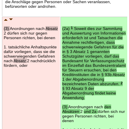
die Anschläge gegen Personen oder Sachen veranlassen,
befürworten oder androhen.
(3)
Anordnungen nach
Absatz
(2a)
1
Soweit dies zur Sammlung
2 dürfen sich nur gegen
und Auswertung von Informationen
Personen richten, bei denen
erforderlich ist und Tatsachen die
Annahme rechtfertigen, dass
1. tatsächliche Anhaltspunkte
schwerwiegende Gefahren für die
dafür vorliegen, dass sie die
in § 3 Absatz 1 genannten
schwerwiegenden Gefahren
Schutzgüter vorliegen, darf das
nach
Absatz
2 nachdrücklich
Bundesamt für Verfassungsschutz
fördern, oder
im Einzelfall das Bundeszentralamt
für Steuern ersuchen, bei den
Kreditinstituten die in § 93b Absatz
1 der Abgabenordnung
bezeichneten Daten abzurufen.
2
§ 93 Absatz 9 der
Abgabenordnung findet keine
Anwendung.
(3)
Anordnungen nach
den
Absätzen
2
und 2a
dürfen sich nur
gegen Personen richten, bei
denen