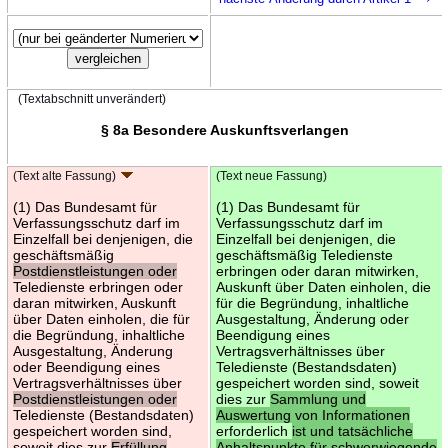
(Textabschnitt unverändert)
§ 8a Besondere Auskunftsverlangen
(Text alte Fassung)
(Text neue Fassung)
(1) Das Bundesamt für
(1) Das Bundesamt für
Verfassungsschutz darf im
Verfassungsschutz darf im
Einzelfall bei denjenigen, die
Einzelfall bei denjenigen, die
geschäftsmäßig
geschäftsmäßig Teledienste
Postdienstleistungen oder
erbringen oder daran mitwirken,
Teledienste erbringen oder
Auskunft über Daten einholen, die
daran mitwirken, Auskunft
für die Begründung, inhaltliche
über Daten einholen, die für
Ausgestaltung, Änderung oder
die Begründung, inhaltliche
Beendigung eines
Ausgestaltung, Änderung
Vertragsverhältnisses über
oder Beendigung eines
Teledienste (Bestandsdaten)
Vertragsverhältnisses über
gespeichert worden sind, soweit
Postdienstleistungen oder
dies zur
Sammlung und
Teledienste (Bestandsdaten)
Auswertung von Informationen
gespeichert worden sind,
erforderlich
ist und tatsächliche
soweit dies zur
Erfüllung
Anhaltspunkte für schwerwiegende