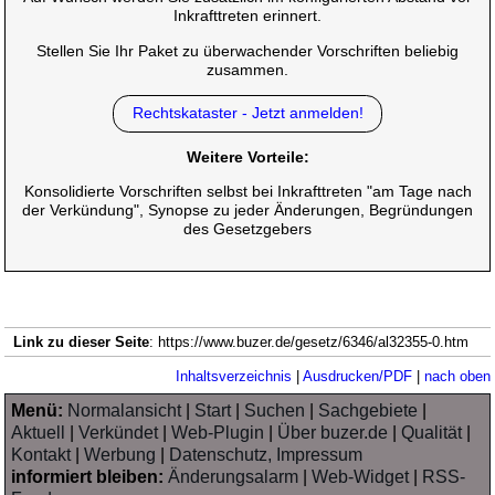
Inkrafttreten erinnert.
Stellen Sie Ihr Paket zu überwachender Vorschriften beliebig
zusammen.
Rechtskataster - Jetzt anmelden!
Weitere Vorteile:
Konsolidierte Vorschriften selbst bei Inkrafttreten "am Tage nach
der Verkündung", Synopse zu jeder Änderungen, Begründungen
des Gesetzgebers
Link zu dieser Seite
: https://www.buzer.de/gesetz/6346/al32355-0.htm
Inhaltsverzeichnis
|
Ausdrucken/PDF
|
nach oben
Menü:
Normalansicht
|
Start
|
Suchen
|
Sachgebiete
|
Aktuell
|
Verkündet
|
Web-Plugin
|
Über buzer.de
|
Qualität
|
Kontakt
|
Werbung
|
Datenschutz, Impressum
informiert bleiben:
Änderungsalarm
|
Web-Widget
|
RSS-