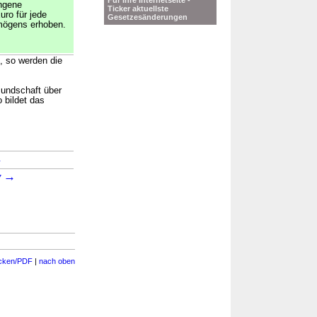
Für Ihre Internetseite -
angene
Ticker aktuellste
uro für jede
Gesetzesänderungen
mögens erhoben.
.
, so werden die
mundschaft über
 bildet das
→
→
7
cken/PDF
|
nach oben