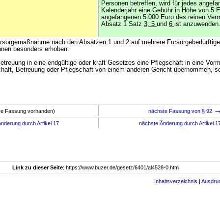
Personen betreffen, wird für jedes angef
Kalenderjahr eine Gebühr in Höhe von 5 E
angefangenen 5.000 Euro des reinen Ver
Absatz 1 Satz
3, 5
und
6
ist anzuwenden
Fürsorgemaßnahme nach den Absätzen 1 und 2 auf mehrere Fürsorgebedürftige
ihnen besonders erhoben.
Betreuung in eine endgültige oder kraft Gesetzes eine Pflegschaft in eine Vor
haft, Betreuung oder Pflegschaft von einem anderen Gericht übernommen, so
ere Fassung vorhanden)
nächste Fassung von § 92
nderung durch Artikel 17
nächste Änderung durch Artikel 1
Link zu dieser Seite
: https://www.buzer.de/gesetz/6401/al4528-0.htm
Inhaltsverzeichnis
|
Ausdru