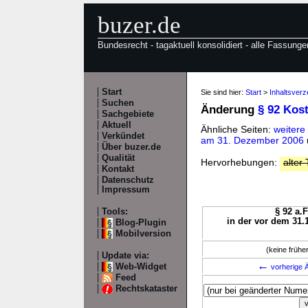
buzer.de
Bundesrecht - tagaktuell konsolidiert - alle Fassunge
Start
Sie sind hier:
Start
>
Inhaltsverz
Suchen
Änderung
§ 92 Kos
Sachgebiete
Aktuell
Ähnliche Seiten:
weitere
Verkündet
am 31. Dezember 2006
Über buzer.de
Qualität
Hervorhebungen:
alter 
Kontakt
Datenschutz
Impressum
Tools:
§ 92 a.F
in der vor dem 31.
Blog-Plugin
Mobilversion
(keine früh
Update via:
←
Web-Widget
vorherige Ä
Feed
Rechtskataster