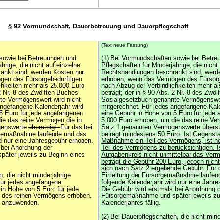
§ 92 Vormundschaft, Dauerbetreuung und Dauerpflegschaft
(Text neue Fassung)
 sowie bei Betreuungen und
(1) Bei Vormundschaften sowie bei Betre
hrige, die nicht auf einzelne
Pflegschaften für Minderjährige, die nicht
änkt sind, werden Kosten nur
Rechtshandlungen beschränkt sind, werd
gen des Fürsorgebedürftigen
erhoben, wenn das Vermögen des Fürsorg
chkeiten mehr als 25.000 Euro
nach Abzug der Verbindlichkeiten mehr al
 2 Nr. 8 des Zwölften Buches
beträgt; der in § 90 Abs. 2 Nr. 8 des Zwö
te Vermögenswert wird nicht
Sozialgesetzbuch genannte Vermögenswer
angefangene Kalenderjahr wird
mitgerechnet. Für jedes angefangene Kale
5 Euro für jede angefangenen
eine Gebühr in Höhe von 5 Euro für jede
ie das reine Vermögen die in
5.000 Euro erhoben, um die das reine Ver
genswerte
übersteigt.
Für das bei
Satz 1 genannten Vermögenswerte
überst
orgemaßnahme laufende und das
beträgt mindestens 50 Euro. Ist Gegenst
rd nur eine Jahresgebühr erhoben.
Maßnahme ein Teil des Vermögens, ist h
 bei Anordnung der
Teil des Vermögens zu berücksichtigen. 
äter jeweils zu Beginn eines
Aufgabenkreis nicht unmittelbar das Verm
beträgt die Gebühr 200 Euro, jedoch nicht
sich nach Satz 2 ergebende Gebühr.
Für 
n, die nicht minderjährige
Einleitung der Fürsorgemaßnahme laufen
 für jedes angefangene
folgende Kalenderjahr wird nur eine Jahr
 in Höhe von 5 Euro für jede
Die Gebühr wird erstmals bei Anordnung d
 des reinen Vermögens erhoben.
Fürsorgemaßnahme und später jeweils zu
t anzuwenden.
Kalenderjahres fällig.
(2) Bei Dauerpflegschaften, die nicht mind