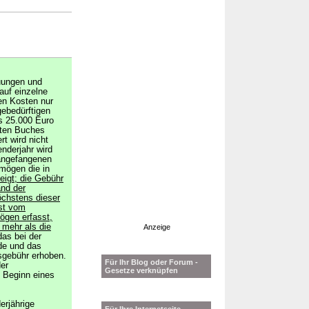
uungen und
 auf einzelne
en Kosten nur
ebedürftigen
s 25.000 Euro
lften Buches
t wird nicht
nderjahr wird
 angefangenen
mögen die in
eigt; die Gebühr
and der
öchstens dieser
Ist vom
ögen erfasst,
 mehr als die
Anzeige
das bei der
de und das
esgebühr erhoben.
Für Ihr Blog oder Forum -
er
Gesetze verknüpfen
 Beginn eines
erjährige