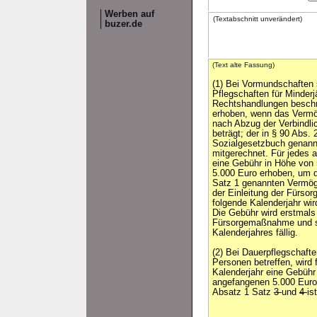
Werben auf
(Textabschnitt unverändert)
buzer.de
(Text alte Fassung)
(1) Bei Vormundschaften
Pflegschaften für Minderjä
Rechtshandlungen beschr
erhoben, wenn das Vermö
nach Abzug der Verbindli
beträgt; der in § 90 Abs.
Sozialgesetzbuch genann
mitgerechnet. Für jedes 
eine Gebühr in Höhe von 
5.000 Euro erhoben, um d
Satz 1 genannten Vermö
der Einleitung der Fürs
folgende Kalenderjahr wi
Die Gebühr wird erstmals
Fürsorgemaßnahme und sp
Kalenderjahres fällig.
(2) Bei Dauerpflegschafte
Personen betreffen, wird
Kalenderjahr eine Gebühr
angefangenen 5.000 Euro
Absatz 1 Satz
3
und
4
is