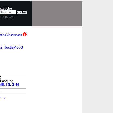
extsuche
r in KostO
il bei Änderungen
7 2. JustizModG
)
n Fassung
Bl. I S. 3416
→
→
7