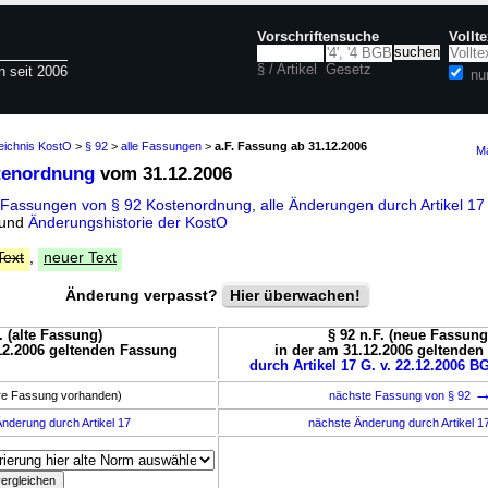
Vorschriftensuche
Vollt
§ / Artikel
Gesetz
n seit 2006
nu
eichnis KostO
>
§ 92
>
alle Fassungen
>
a.F. Fassung ab 31.12.2006
Ma
tenordnung
vom 31.12.2006
 Fassungen von § 92 Kostenordnung
,
alle Änderungen durch Artikel 1
und
Änderungshistorie der KostO
Text
,
neuer Text
Änderung verpasst?
Hier überwachen!
. (alte Fassung)
§ 92 n.F. (neue Fassung
12.2006 geltenden Fassung
in der am 31.12.2006 geltende
durch Artikel 17 G. v. 22.12.2006 BG
ere Fassung vorhanden)
nächste Fassung von § 92
nderung durch Artikel 17
nächste Änderung durch Artikel 1