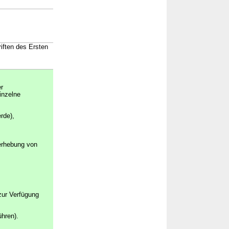
riften des Ersten
er
inzelne
rde),
terhebung von
zur Verfügung
hren).