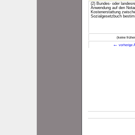
(2) Bundes- oder landesr
Anwendung auf den Notar,
Kostenerstattung zwischen
Sozialgesetzbuch bestimm
(keine früh
←
vorherige Ä