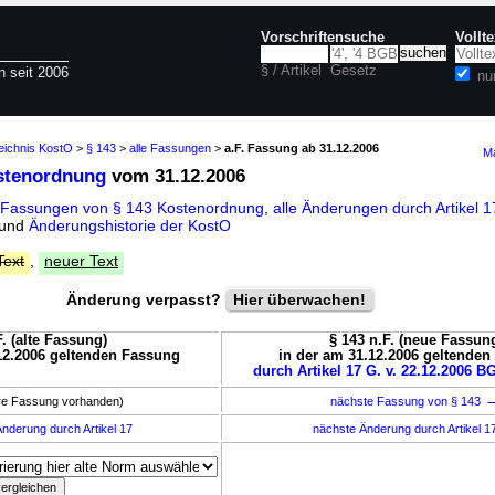
Vorschriftensuche
Vollt
§ / Artikel
Gesetz
n seit 2006
nu
eichnis KostO
>
§ 143
>
alle Fassungen
>
a.F. Fassung ab 31.12.2006
Ma
stenordnung
vom 31.12.2006
 Fassungen von § 143 Kostenordnung
,
alle Änderungen durch Artikel 
und
Änderungshistorie der KostO
Text
,
neuer Text
Änderung verpasst?
Hier überwachen!
F. (alte Fassung)
§ 143 n.F. (neue Fassun
12.2006 geltenden Fassung
in der am 31.12.2006 geltende
durch Artikel 17 G. v. 22.12.2006 BG
ere Fassung vorhanden)
nächste Fassung von § 143
nderung durch Artikel 17
nächste Änderung durch Artikel 1