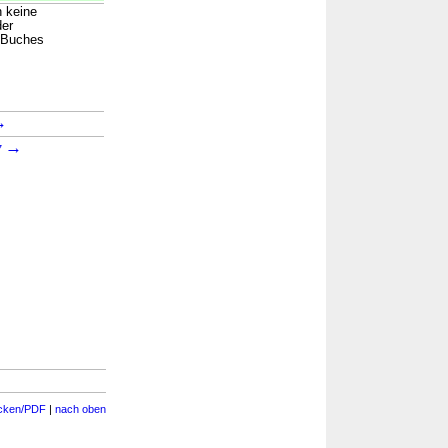
n keine
der
n Buches
→
→
7
cken/PDF
|
nach oben