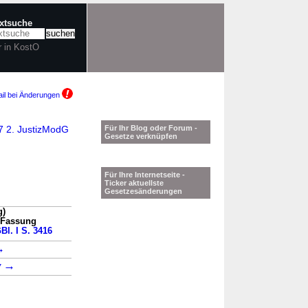
extsuche
r in KostO
il bei Änderungen
17 2. JustizModG
Für Ihr Blog oder Forum -
Gesetze verknüpfen
Für Ihre Internetseite -
Ticker aktuellste
Gesetzesänderungen
g)
n Fassung
Bl. I S. 3416
→
→
7