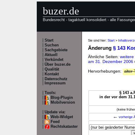
buzer.de
Bundesrecht - tagaktuell konsolidiert - alle Fassunge
Start
Sie sind hier:
Start
>
Inhaltsverz
Suchen
Änderung
§ 143 Ko
Sachgebiete
Aktuell
Ähnliche Seiten:
weitere
Verkündet
am 31. Dezember 2006
Über buzer.de
Qualität
Hervorhebungen:
alter 
Kontakt
Datenschutz
Impressum
Tools:
§ 143 a.
in der vor dem 31.
Blog-Plugin
Mobilversion
(keine früh
Update via:
←
Web-Widget
vorherige Ä
Feed
Rechtskataster