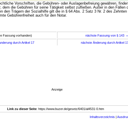
echtliche Vorschriften, die Gebühren- oder Auslagenbefreiung gewähren, finde
 dem die Gebühren für seine Tätigkeit selbst zufließen. Außer in den Fällen 
 den Trägern der Sozialhilfe gilt die in § 64 Abs. 2 Satz 3 Nr. 2 des Zehnte
te Gebührenfreiheit auch für den Notar.
ere Fassung vorhanden)
nächste Fassung von § 143
nderung durch Artikel 17
nächste Änderung durch Artikel 1
Anzeige
Link zu dieser Seite
: https://www.buzer.de/gesetz/6401/al4531-0.htm
Inhaltsverzeichnis
|
Ausdru