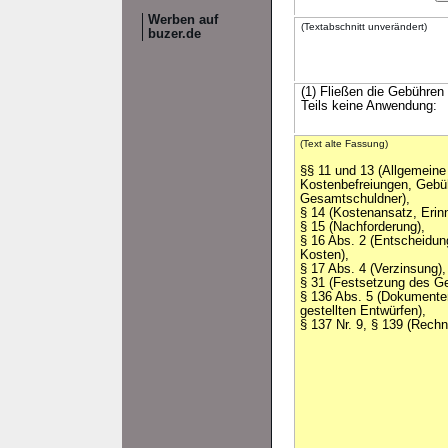
Werben auf
(Textabschnitt unverändert)
buzer.de
(1) Fließen die Gebühren 
Teils keine Anwendung:
(Text alte Fassung)
§§ 11 und 13 (Allgemeine 
Kostenbefreiungen, Gebühr
Gesamtschuldner),
§ 14 (Kostenansatz, Erin
§ 15 (Nachforderung),
§ 16 Abs. 2 (Entscheidun
Kosten),
§ 17 Abs. 4 (Verzinsung),
§ 31 (Festsetzung des Ge
§ 136 Abs. 5 (Dokumente
gestellten Entwürfen),
§ 137 Nr. 9, § 139 (Rech