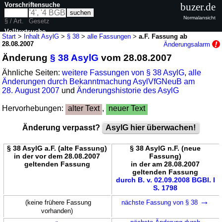
Vorschriftensuche
buzer.de
Normalansicht
§ / Art.
Gesetz
Volltextsuche
Start
>
Inhalt AsylG
>
§ 38
>
alle Fassungen
>
a.F. Fassung ab
28.08.2007
Änderungsalarm
nur in AsylG
Änderung
§ 38 AsylG
vom 28.08.2007
Ähnliche Seiten:
weitere Fassungen von § 38 AsylG
,
alle
Änderungen durch Bekanntmachung AsylVfGNeuB am
28. August 2007
und
Änderungshistorie des AsylG
Hervorhebungen:
alter Text
,
neuer Text
Änderung verpasst?
AsylG hier überwachen!
§ 38 AsylG a.F. (alte Fassung)
§ 38 AsylG n.F. (neue
in der vor dem 28.08.2007
Fassung)
geltenden Fassung
in der am 28.08.2007
geltenden Fassung
durch B. v. 02.09.2008 BGBl. I
S. 1798
→
(keine frühere Fassung
nächste Fassung von § 38
vorhanden)