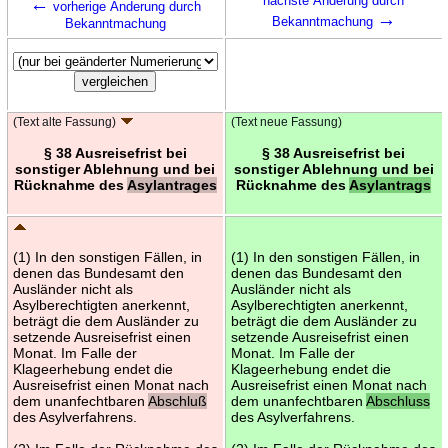
←
nächste Änderung durch
vorherige Änderung durch
→
Bekanntmachung
Bekanntmachung
(Text alte Fassung)
(Text neue Fassung)
§ 38 Ausreisefrist bei
§ 38 Ausreisefrist bei
sonstiger Ablehnung und bei
sonstiger Ablehnung und bei
Rücknahme des
Asylantrages
Rücknahme des
Asylantrags
(1) In den sonstigen Fällen, in
(1) In den sonstigen Fällen, in
denen das Bundesamt den
denen das Bundesamt den
Ausländer nicht als
Ausländer nicht als
Asylberechtigten anerkennt,
Asylberechtigten anerkennt,
beträgt die dem Ausländer zu
beträgt die dem Ausländer zu
setzende Ausreisefrist einen
setzende Ausreisefrist einen
Monat. Im Falle der
Monat. Im Falle der
Klageerhebung endet die
Klageerhebung endet die
Ausreisefrist einen Monat nach
Ausreisefrist einen Monat nach
dem unanfechtbaren
Abschluß
dem unanfechtbaren
Abschluss
des Asylverfahrens.
des Asylverfahrens.