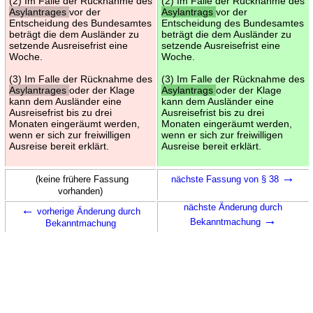
(2) Im Falle der Rücknahme des
(2) Im Falle der Rücknahme des
Asylantrages
vor der
Asylantrags
vor der
Entscheidung des Bundesamtes
Entscheidung des Bundesamtes
beträgt die dem Ausländer zu
beträgt die dem Ausländer zu
setzende Ausreisefrist eine
setzende Ausreisefrist eine
Woche.
Woche.
(3) Im Falle der Rücknahme des
(3) Im Falle der Rücknahme des
Asylantrages
oder der Klage
Asylantrags
oder der Klage
kann dem Ausländer eine
kann dem Ausländer eine
Ausreisefrist bis zu drei
Ausreisefrist bis zu drei
Monaten eingeräumt werden,
Monaten eingeräumt werden,
wenn er sich zur freiwilligen
wenn er sich zur freiwilligen
Ausreise bereit erklärt.
Ausreise bereit erklärt.
→
(keine frühere Fassung
nächste Fassung von § 38
vorhanden)
←
nächste Änderung durch
vorherige Änderung durch
→
Bekanntmachung
Bekanntmachung