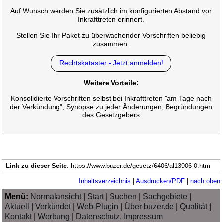
Auf Wunsch werden Sie zusätzlich im konfigurierten Abstand vor
Inkrafttreten erinnert.
Stellen Sie Ihr Paket zu überwachender Vorschriften beliebig
zusammen.
Rechtskataster - Jetzt anmelden!
Weitere Vorteile:
Konsolidierte Vorschriften selbst bei Inkrafttreten "am Tage nach
der Verkündung", Synopse zu jeder Änderungen, Begründungen
des Gesetzgebers
Link zu dieser Seite
: https://www.buzer.de/gesetz/6406/al13906-0.htm
Inhaltsverzeichnis
|
Ausdrucken/PDF
|
nach oben
Menü:
Normalansicht
|
Start
|
Suchen
|
Sachgebiete
|
Aktuell
|
Verkündet
|
Web-Plugin
|
Über buzer.de
|
Qualität
|
Kontakt
|
Werbung
|
Datenschutz, Impressum