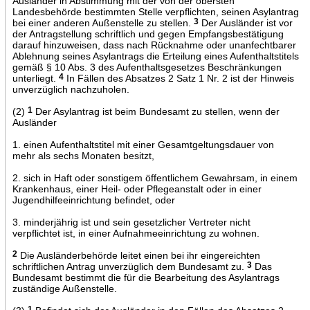
Ausländer in Abstimmung mit der von der obersten
Landesbehörde bestimmten Stelle verpflichten, seinen Asylantrag
bei einer anderen Außenstelle zu stellen.
3
Der Ausländer ist vor
der Antragstellung schriftlich und gegen Empfangsbestätigung
darauf hinzuweisen, dass nach Rücknahme oder unanfechtbarer
Ablehnung seines Asylantrags die Erteilung eines Aufenthaltstitels
gemäß § 10 Abs. 3 des Aufenthaltsgesetzes Beschränkungen
unterliegt.
4
In Fällen des Absatzes 2 Satz 1 Nr. 2 ist der Hinweis
unverzüglich nachzuholen.
(2)
1
Der Asylantrag ist beim Bundesamt zu stellen, wenn der
Ausländer
1. einen Aufenthaltstitel mit einer Gesamtgeltungsdauer von
mehr als sechs Monaten besitzt,
2. sich in Haft oder sonstigem öffentlichem Gewahrsam, in einem
Krankenhaus, einer Heil- oder Pflegeanstalt oder in einer
Jugendhilfeeinrichtung befindet, oder
3. minderjährig ist und sein gesetzlicher Vertreter nicht
verpflichtet ist, in einer Aufnahmeeinrichtung zu wohnen.
2
Die Ausländerbehörde leitet einen bei ihr eingereichten
schriftlichen Antrag unverzüglich dem Bundesamt zu.
3
Das
Bundesamt bestimmt die für die Bearbeitung des Asylantrags
zuständige Außenstelle.
1