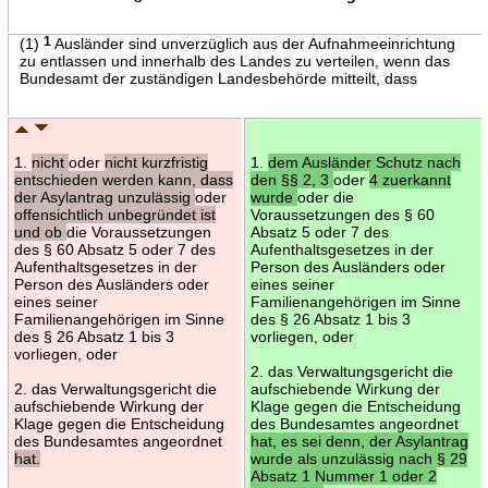
(1)
1
Ausländer sind unverzüglich aus der Aufnahmeeinrichtung
zu entlassen und innerhalb des Landes zu verteilen, wenn das
Bundesamt der zuständigen Landesbehörde mitteilt, dass
1.
nicht
oder
nicht kurzfristig
1.
dem Ausländer Schutz nach
entschieden werden kann, dass
den §§ 2, 3
oder
4 zuerkannt
der Asylantrag unzulässig
oder
wurde
oder die
offensichtlich unbegründet ist
Voraussetzungen des § 60
und ob
die Voraussetzungen
Absatz 5 oder 7 des
des § 60 Absatz 5 oder 7 des
Aufenthaltsgesetzes in der
Aufenthaltsgesetzes in der
Person des Ausländers oder
Person des Ausländers oder
eines seiner
eines seiner
Familienangehörigen im Sinne
Familienangehörigen im Sinne
des § 26 Absatz 1 bis 3
des § 26 Absatz 1 bis 3
vorliegen, oder
vorliegen, oder
2. das Verwaltungsgericht die
2. das Verwaltungsgericht die
aufschiebende Wirkung der
aufschiebende Wirkung der
Klage gegen die Entscheidung
Klage gegen die Entscheidung
des Bundesamtes angeordnet
des Bundesamtes angeordnet
hat, es sei denn, der Asylantrag
hat.
wurde als unzulässig nach § 29
Absatz 1 Nummer 1 oder 2