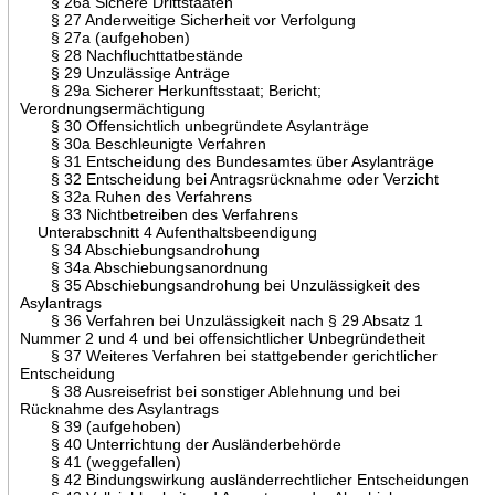
§ 26a Sichere Drittstaaten
§ 27 Anderweitige Sicherheit vor Verfolgung
§ 27a (aufgehoben)
§ 28 Nachfluchttatbestände
§ 29 Unzulässige Anträge
§ 29a Sicherer Herkunftsstaat; Bericht;
Verordnungsermächtigung
§ 30 Offensichtlich unbegründete Asylanträge
§ 30a Beschleunigte Verfahren
§ 31 Entscheidung des Bundesamtes über Asylanträge
§ 32 Entscheidung bei Antragsrücknahme oder Verzicht
§ 32a Ruhen des Verfahrens
§ 33 Nichtbetreiben des Verfahrens
Unterabschnitt 4 Aufenthaltsbeendigung
§ 34 Abschiebungsandrohung
§ 34a Abschiebungsanordnung
§ 35 Abschiebungsandrohung bei Unzulässigkeit des
Asylantrags
§ 36 Verfahren bei Unzulässigkeit nach § 29 Absatz 1
Nummer 2 und 4 und bei offensichtlicher Unbegründetheit
§ 37 Weiteres Verfahren bei stattgebender gerichtlicher
Entscheidung
§ 38 Ausreisefrist bei sonstiger Ablehnung und bei
Rücknahme des Asylantrags
§ 39 (aufgehoben)
§ 40 Unterrichtung der Ausländerbehörde
§ 41 (weggefallen)
§ 42 Bindungswirkung ausländerrechtlicher Entscheidungen