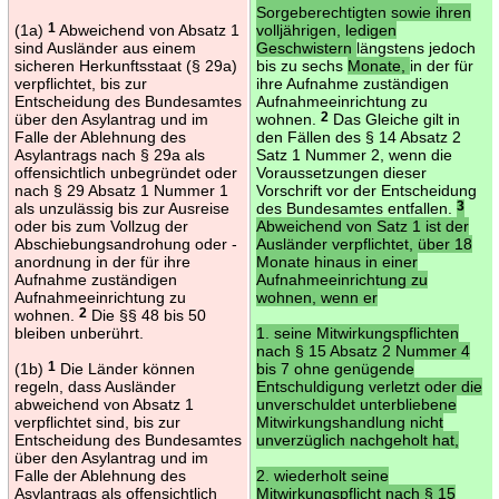
Sorgeberechtigten sowie ihren
(1a)
1
Abweichend von Absatz 1
volljährigen, ledigen
sind Ausländer aus einem
Geschwistern
längstens jedoch
sicheren Herkunftsstaat (§ 29a)
bis zu sechs
Monate,
in der für
verpflichtet, bis zur
ihre Aufnahme zuständigen
Entscheidung des Bundesamtes
Aufnahmeeinrichtung zu
über den Asylantrag und im
wohnen.
2
Das Gleiche gilt in
Falle der Ablehnung des
den Fällen des § 14 Absatz 2
Asylantrags nach § 29a als
Satz 1 Nummer 2, wenn die
offensichtlich unbegründet oder
Voraussetzungen dieser
nach § 29 Absatz 1 Nummer 1
Vorschrift vor der Entscheidung
als unzulässig bis zur Ausreise
des Bundesamtes entfallen.
3
oder bis zum Vollzug der
Abweichend von Satz 1 ist der
Abschiebungsandrohung oder -
Ausländer verpflichtet, über 18
anordnung in der für ihre
Monate hinaus in einer
Aufnahme zuständigen
Aufnahmeeinrichtung zu
Aufnahmeeinrichtung zu
wohnen, wenn er
wohnen.
2
Die §§ 48 bis 50
bleiben unberührt.
1. seine Mitwirkungspflichten
nach § 15 Absatz 2 Nummer 4
(1b)
1
Die Länder können
bis 7 ohne genügende
regeln, dass Ausländer
Entschuldigung verletzt oder die
abweichend von Absatz 1
unverschuldet unterbliebene
verpflichtet sind, bis zur
Mitwirkungshandlung nicht
Entscheidung des Bundesamtes
unverzüglich nachgeholt hat,
über den Asylantrag und im
Falle der Ablehnung des
2. wiederholt seine
Asylantrags als offensichtlich
Mitwirkungspflicht nach § 15