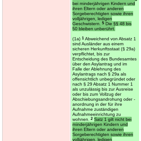
bei minderjährigen Kindern und
ihren Eltern oder anderen
Sorgeberechtigten sowie ihren
volljährigen, ledigen
Geschwistern.
5
Die §§ 48 bis
50 bleiben unberührt.
(1a)
1
Abweichend von Absatz 1
sind Ausländer aus einem
sicheren Herkunftsstaat (§ 29a)
verpflichtet, bis zur
Entscheidung des Bundesamtes
über den Asylantrag und im
Falle der Ablehnung des
Asylantrags nach § 29a als
offensichtlich unbegründet oder
nach § 29 Absatz 1 Nummer 1
als unzulässig bis zur Ausreise
oder bis zum Vollzug der
Abschiebungsandrohung oder -
anordnung in der für ihre
Aufnahme zuständigen
Aufnahmeeinrichtung zu
wohnen.
2
Satz 1 gilt nicht bei
minderjährigen Kindern und
ihren Eltern oder anderen
Sorgeberechtigten sowie ihren
volljährigen, ledigen