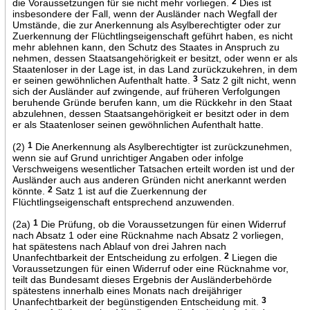
die Voraussetzungen für sie nicht mehr vorliegen.
2
Dies ist
insbesondere der Fall, wenn der Ausländer nach Wegfall der
Umstände, die zur Anerkennung als Asylberechtigter oder zur
Zuerkennung der Flüchtlingseigenschaft geführt haben, es nicht
mehr ablehnen kann, den Schutz des Staates in Anspruch zu
nehmen, dessen Staatsangehörigkeit er besitzt, oder wenn er als
Staatenloser in der Lage ist, in das Land zurückzukehren, in dem
er seinen gewöhnlichen Aufenthalt hatte.
3
Satz 2 gilt nicht, wenn
sich der Ausländer auf zwingende, auf früheren Verfolgungen
beruhende Gründe berufen kann, um die Rückkehr in den Staat
abzulehnen, dessen Staatsangehörigkeit er besitzt oder in dem
er als Staatenloser seinen gewöhnlichen Aufenthalt hatte.
(2)
1
Die Anerkennung als Asylberechtigter ist zurückzunehmen,
wenn sie auf Grund unrichtiger Angaben oder infolge
Verschweigens wesentlicher Tatsachen erteilt worden ist und der
Ausländer auch aus anderen Gründen nicht anerkannt werden
könnte.
2
Satz 1 ist auf die Zuerkennung der
Flüchtlingseigenschaft entsprechend anzuwenden.
(2a)
1
Die Prüfung, ob die Voraussetzungen für einen Widerruf
nach Absatz 1 oder eine Rücknahme nach Absatz 2 vorliegen,
hat spätestens nach Ablauf von drei Jahren nach
Unanfechtbarkeit der Entscheidung zu erfolgen.
2
Liegen die
Voraussetzungen für einen Widerruf oder eine Rücknahme vor,
teilt das Bundesamt dieses Ergebnis der Ausländerbehörde
spätestens innerhalb eines Monats nach dreijähriger
Unanfechtbarkeit der begünstigenden Entscheidung mit.
3