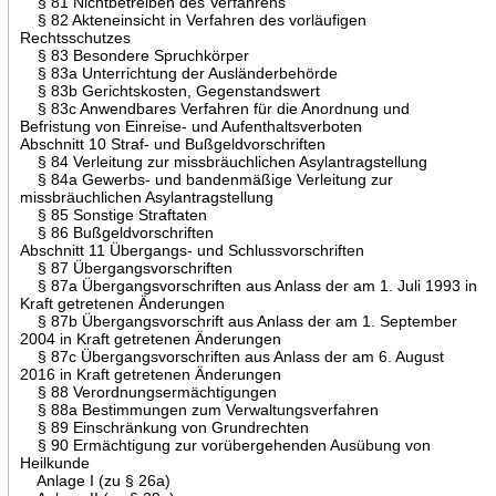
§ 81 Nichtbetreiben des Verfahrens
§ 82 Akteneinsicht in Verfahren des vorläufigen
Rechtsschutzes
§ 83 Besondere Spruchkörper
§ 83a Unterrichtung der Ausländerbehörde
§ 83b Gerichtskosten, Gegenstandswert
§ 83c Anwendbares Verfahren für die Anordnung und
Befristung von Einreise- und Aufenthaltsverboten
Abschnitt 10 Straf- und Bußgeldvorschriften
§ 84 Verleitung zur missbräuchlichen Asylantragstellung
§ 84a Gewerbs- und bandenmäßige Verleitung zur
missbräuchlichen Asylantragstellung
§ 85 Sonstige Straftaten
§ 86 Bußgeldvorschriften
Abschnitt 11 Übergangs- und Schlussvorschriften
§ 87 Übergangsvorschriften
§ 87a Übergangsvorschriften aus Anlass der am 1. Juli 1993 in
Kraft getretenen Änderungen
§ 87b Übergangsvorschrift aus Anlass der am 1. September
2004 in Kraft getretenen Änderungen
§ 87c Übergangsvorschriften aus Anlass der am 6. August
2016 in Kraft getretenen Änderungen
§ 88 Verordnungsermächtigungen
§ 88a Bestimmungen zum Verwaltungsverfahren
§ 89 Einschränkung von Grundrechten
§ 90 Ermächtigung zur vorübergehenden Ausübung von
Heilkunde
Anlage I (zu § 26a)