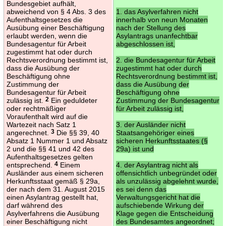
Bundesgebiet aufhält,
abweichend von § 4 Abs. 3 des
1. das Asylverfahren nicht
Aufenthaltsgesetzes die
innerhalb von neun Monaten
Ausübung einer Beschäftigung
nach der Stellung des
erlaubt werden, wenn die
Asylantrags unanfechtbar
Bundesagentur für Arbeit
abgeschlossen ist,
zugestimmt hat oder durch
Rechtsverordnung bestimmt ist,
2. die Bundesagentur für Arbeit
dass die Ausübung der
zugestimmt hat oder durch
Beschäftigung ohne
Rechtsverordnung bestimmt ist,
Zustimmung der
dass die Ausübung der
Bundesagentur für Arbeit
Beschäftigung ohne
zulässig ist.
2
Ein geduldeter
Zustimmung der Bundesagentur
oder rechtmäßiger
für Arbeit zulässig ist,
Voraufenthalt wird auf die
Wartezeit nach Satz 1
3. der Ausländer nicht
angerechnet.
3
Die §§ 39, 40
Staatsangehöriger eines
Absatz 1 Nummer 1 und Absatz
sicheren Herkunftsstaates (§
2 und die §§ 41 und 42 des
29a) ist und
Aufenthaltsgesetzes gelten
entsprechend.
4
Einem
4. der Asylantrag nicht als
Ausländer aus einem sicheren
offensichtlich unbegründet oder
Herkunftsstaat gemäß § 29a,
als unzulässig abgelehnt wurde,
der nach dem 31. August 2015
es sei denn das
einen Asylantrag gestellt hat,
Verwaltungsgericht hat die
darf während des
aufschiebende Wirkung der
Asylverfahrens die Ausübung
Klage gegen die Entscheidung
einer Beschäftigung nicht
des Bundesamtes angeordnet;