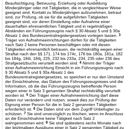
Beaufsichtigung, Betreuung, Erziehung oder Ausbildung
Minderjähriger oder mit Tätigkeiten, die in vergleichbarer Weise
geeignet sind, Kontakt zu Minderjährigen aufzunehmen, betraut
sind, zur Prüfung, ob sie für die aufgeführten Tätigkeiten
geeignet sind, vor deren Einstellung oder Aufnahme einer
dauerhaften ehrenamtlichen Tätigkeit und in regelmäßigen
Abständen ein Führungszeugnis nach § 30 Absatz 5 und § 30a
Absatz 1 des Bundeszentralregistergesetzes vorlegen lassen.
3
Träger von Aufnahmeeinrichtungen dürfen für die Tätigkeiten
nach Satz 2 keine Personen beschäftigen oder mit diesen
Tätigkeiten ehrenamtlich betrauen, die rechtskräftig wegen einer
Straftat nach den §§ 171, 174 bis 174c, 176 bis 180a, 181a, 182
bis 184g, 184i, 184j, 225, 232 bis 233a, 234, 235 oder 236 des
Strafgesetzbuchs verurteilt worden sind.
4
Nimmt der Träger
einer Aufnahmeeinrichtung Einsicht in ein Führungszeugnis nach
§ 30 Absatz 5 und § 30a Absatz 1 des
Bundeszentralregistergesetzes, so speichert er nur den Umstand
der Einsichtnahme, das Datum des Führungszeugnisses und die
Information, ob die das Führungszeugnis betreffende Person
wegen einer in Satz 3 genannten Straftat rechtskräftig verurteilt
worden ist.
5
Der Träger einer Aufnahmeeinrichtung darf diese
Daten nur verändern und nutzen, soweit dies zur Prüfung der
Eignung einer Person für die in Satz 2 genannten Tätigkeiten
erforderlich ist.
6
Die Daten sind vor dem Zugriff Unbefugter zu
schützen.
7
Sie sind unverzüglich zu löschen, wenn im Anschluss
an die Einsichtnahme keine Tätigkeit nach Satz 2
wahrgenommen wird.
8
Sie sind spätestens sechs Monate nach
der letztmaligen Ausübung einer in Satz 2 genannten Tätigkeit zu