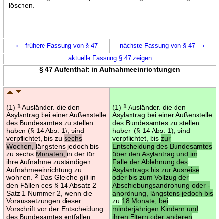
löschen.
←
→
frühere Fassung von § 47
nächste Fassung von § 47
aktuelle Fassung § 47 zeigen
§ 47 Aufenthalt in Aufnahmeeinrichtungen
(1)
1
Ausländer, die den
(1)
1
Ausländer, die den
Asylantrag bei einer Außenstelle
Asylantrag bei einer Außenstelle
des Bundesamtes zu stellen
des Bundesamtes zu stellen
haben (§ 14 Abs. 1), sind
haben (§ 14 Abs. 1), sind
verpflichtet, bis zu
sechs
verpflichtet, bis
zur
Wochen,
längstens jedoch bis
Entscheidung des Bundesamtes
zu sechs
Monaten,
in der für
über den Asylantrag und im
ihre Aufnahme zuständigen
Falle der Ablehnung des
Aufnahmeeinrichtung zu
Asylantrags bis zur Ausreise
wohnen.
2
Das Gleiche gilt in
oder bis zum Vollzug der
den Fällen des § 14 Absatz 2
Abschiebungsandrohung oder -
Satz 1 Nummer 2, wenn die
anordnung, längstens jedoch bis
Voraussetzungen dieser
zu
18 Monate, bei
Vorschrift vor der Entscheidung
minderjährigen Kindern und
des Bundesamtes entfallen.
ihren Eltern oder anderen