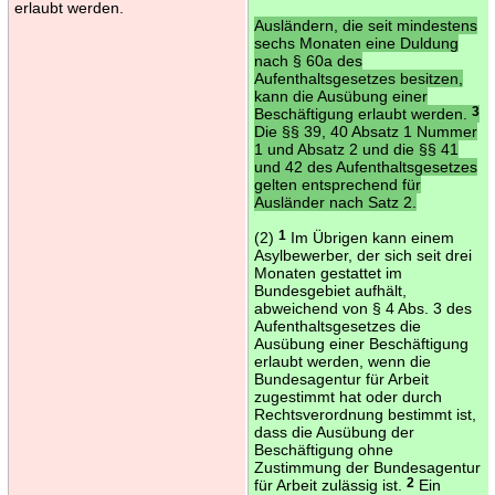
erlaubt werden.
Ausländern, die seit mindestens
sechs Monaten eine Duldung
nach § 60a des
Aufenthaltsgesetzes besitzen,
kann die Ausübung einer
Beschäftigung erlaubt werden.
3
Die §§ 39, 40 Absatz 1 Nummer
1 und Absatz 2 und die §§ 41
und 42 des Aufenthaltsgesetzes
gelten entsprechend für
Ausländer nach Satz 2.
(2)
1
Im Übrigen kann einem
Asylbewerber, der sich seit drei
Monaten gestattet im
Bundesgebiet aufhält,
abweichend von § 4 Abs. 3 des
Aufenthaltsgesetzes die
Ausübung einer Beschäftigung
erlaubt werden, wenn die
Bundesagentur für Arbeit
zugestimmt hat oder durch
Rechtsverordnung bestimmt ist,
dass die Ausübung der
Beschäftigung ohne
Zustimmung der Bundesagentur
für Arbeit zulässig ist.
2
Ein