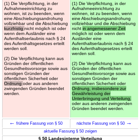
(1) Die Verpflichtung, in der
(1) Die Verpflichtung, in der
Aufnahmeeinrichtung zu
Aufnahmeeinrichtung zu
wohnen, ist zu beenden, wenn
wohnen, ist zu beenden, wenn
eine Abschiebungsandrohung
eine Abschiebungsandrohung
vollziehbar und die Abschiebung
vollziehbar und die Abschiebung
kurzfristig
nicht möglich ist oder
nicht
in angemessener Zeit
wenn dem Ausländer eine
möglich ist oder wenn dem
Aufenthaltserlaubnis nach § 24
Ausländer eine
des Aufenthaltsgesetzes erteilt
Aufenthaltserlaubnis nach § 24
werden soll.
des Aufenthaltsgesetzes erteilt
werden soll.
(2) Die Verpflichtung kann aus
Gründen der öffentlichen
(2) Die Verpflichtung kann aus
Gesundheitsvorsorge sowie aus
Gründen der öffentlichen
sonstigen Gründen der
Gesundheitsvorsorge sowie aus
öffentlichen Sicherheit oder
sonstigen Gründen der
Ordnung
oder aus anderen
öffentlichen Sicherheit oder
zwingenden Gründen beendet
Ordnung, insbesondere zur
werden.
Gewährleistung der
Unterbringung und Verteilung,
oder aus anderen zwingenden
Gründen beendet werden.
←
→
frühere Fassung von § 50
nächste Fassung von § 50
aktuelle Fassung § 50 zeigen
§ 50 Landesinterne Verteilung