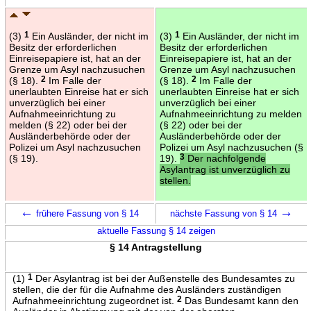
(3)
1
Ein Ausländer, der nicht im
(3)
1
Ein Ausländer, der nicht im
Besitz der erforderlichen
Besitz der erforderlichen
Einreisepapiere ist, hat an der
Einreisepapiere ist, hat an der
Grenze um Asyl nachzusuchen
Grenze um Asyl nachzusuchen
(§ 18).
2
Im Falle der
(§ 18).
2
Im Falle der
unerlaubten Einreise hat er sich
unerlaubten Einreise hat er sich
unverzüglich bei einer
unverzüglich bei einer
Aufnahmeeinrichtung zu
Aufnahmeeinrichtung zu melden
melden (§ 22) oder bei der
(§ 22) oder bei der
Ausländerbehörde oder der
Ausländerbehörde oder der
Polizei um Asyl nachzusuchen
Polizei um Asyl nachzusuchen (§
(§ 19).
19).
3
Der nachfolgende
Asylantrag ist unverzüglich zu
stellen.
←
→
frühere Fassung von § 14
nächste Fassung von § 14
aktuelle Fassung § 14 zeigen
§ 14 Antragstellung
(1)
1
Der Asylantrag ist bei der Außenstelle des Bundesamtes zu
stellen, die der für die Aufnahme des Ausländers zuständigen
Aufnahmeeinrichtung zugeordnet ist.
2
Das Bundesamt kann den