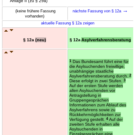
Anlage II (zu § 29a)
→
(keine frühere Fassung
nächste Fassung von § 12a
vorhanden)
aktuelle Fassung § 12a zeigen
§ 12a
(neu)
§ 12a
Asylverfahrensberatung
1
Das Bundesamt führt eine für
die Asylsuchenden freiwillige,
unabhängige staatliche
Asylverfahrensberatung durch.
2
Diese erfolgt in zwei Stufen.
3
Auf der ersten Stufe werden
allen Asylsuchenden vor
Antragstellung in
Gruppengesprächen
Informationen zum Ablauf des
Asylverfahrens sowie zu
Rückkehrmöglichkeiten zur
Verfügung gestellt.
4
Auf der
zweiten Stufe erhalten alle
Asylsuchenden in
Einzelgesprächen eine