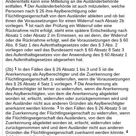
Anderenfalls kann eine Mitteilung an die Ausländerbehörde
entfallen.
4
Der Ausländerbehörde ist auch mitzuteilen, welche
Personen nach § 26 ihre Asylberechtigung oder
Flüchtlingseigenschaft von dem Ausländer ableiten und ob bei
ihnen die Voraussetzungen für einen Widerruf nach Absatz 2b
vorliegen.
5
Ist nach der Prüfung ein Widerruf oder eine
Rücknahme nicht erfolgt, steht eine spätere Entscheidung nach
Absatz 1 oder Absatz 2 im Ermessen, es sei denn, der Widerruf
oder die Rücknahme erfolgt, weil die Voraussetzungen des § 60
Abs. 8 Satz 1 des Aufenthaltsgesetzes oder des § 3 Abs. 2
vorliegen oder weil das Bundesamt nach § 60 Absatz 8 Satz 3
des Aufenthaltsgesetzes von der Anwendung des § 60 Absatz 1
des Aufenthaltsgesetzes abgesehen hat.
(2b)
1
In den Fällen des § 26 Absatz 1 bis 3 und 5 ist die
Anerkennung als Asylberechtigter und die Zuerkennung der
Flüchtlingseigenschaft zu widerrufen, wenn die Voraussetzungen
des § 26 Absatz 4 Satz 1 vorliegen.
2
Die Anerkennung als
Asylberechtigter ist ferner zu widerrufen, wenn die Anerkennung
des Asylberechtigten, von dem die Anerkennung abgeleitet
worden ist, erlischt, widerrufen oder zurückgenommen wird und
der Ausländer nicht aus anderen Gründen als Asylberechtigter
anerkannt werden könnte.
3
In den Fällen des § 26 Absatz 5 ist
die Zuerkennung der Flüchtlingseigenschaft zu widerrufen, wenn
die Flüchtlingseigenschaft des Ausländers, von dem die
Zuerkennung abgeleitet worden ist, erlischt, widerrufen oder
zurückgenommen wird und dem Ausländer nicht aus anderen
Gründen die Flüchtlingseigenschaft zuerkannt werden könnte.
4