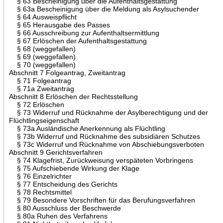
§ 63 Bescheinigung über die Aufenthaltsgestattung
§ 63a Bescheinigung über die Meldung als Asylsuchender
§ 64 Ausweispflicht
§ 65 Herausgabe des Passes
§ 66 Ausschreibung zur Aufenthaltsermittlung
§ 67 Erlöschen der Aufenthaltsgestattung
§ 68 (weggefallen)
§ 69 (weggefallen)
§ 70 (weggefallen)
Abschnitt 7 Folgeantrag, Zweitantrag
§ 71 Folgeantrag
§ 71a Zweitantrag
Abschnitt 8 Erlöschen der Rechtsstellung
§ 72 Erlöschen
§ 73 Widerruf und Rücknahme der Asylberechtigung und der
Flüchtlingseigenschaft
§ 73a Ausländische Anerkennung als Flüchtling
§ 73b Widerruf und Rücknahme des subsidiären Schutzes
§ 73c Widerruf und Rücknahme von Abschiebungsverboten
Abschnitt 9 Gerichtsverfahren
§ 74 Klagefrist, Zurückweisung verspäteten Vorbringens
§ 75 Aufschiebende Wirkung der Klage
§ 76 Einzelrichter
§ 77 Entscheidung des Gerichts
§ 78 Rechtsmittel
§ 79 Besondere Vorschriften für das Berufungsverfahren
§ 80 Ausschluss der Beschwerde
§ 80a Ruhen des Verfahrens