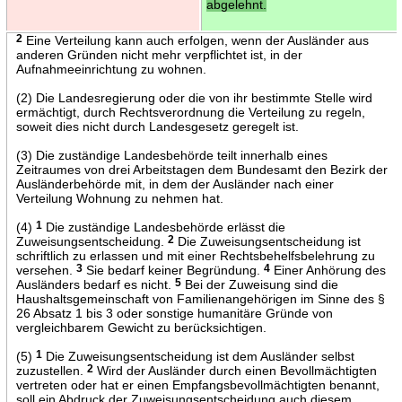
abgelehnt.
2
Eine Verteilung kann auch erfolgen, wenn der Ausländer aus
anderen Gründen nicht mehr verpflichtet ist, in der
Aufnahmeeinrichtung zu wohnen.
(2) Die Landesregierung oder die von ihr bestimmte Stelle wird
ermächtigt, durch Rechtsverordnung die Verteilung zu regeln,
soweit dies nicht durch Landesgesetz geregelt ist.
(3) Die zuständige Landesbehörde teilt innerhalb eines
Zeitraumes von drei Arbeitstagen dem Bundesamt den Bezirk der
Ausländerbehörde mit, in dem der Ausländer nach einer
Verteilung Wohnung zu nehmen hat.
(4)
1
Die zuständige Landesbehörde erlässt die
Zuweisungsentscheidung.
2
Die Zuweisungsentscheidung ist
schriftlich zu erlassen und mit einer Rechtsbehelfsbelehrung zu
versehen.
3
Sie bedarf keiner Begründung.
4
Einer Anhörung des
Ausländers bedarf es nicht.
5
Bei der Zuweisung sind die
Haushaltsgemeinschaft von Familienangehörigen im Sinne des §
26 Absatz 1 bis 3 oder sonstige humanitäre Gründe von
vergleichbarem Gewicht zu berücksichtigen.
(5)
1
Die Zuweisungsentscheidung ist dem Ausländer selbst
zuzustellen.
2
Wird der Ausländer durch einen Bevollmächtigten
vertreten oder hat er einen Empfangsbevollmächtigten benannt,
soll ein Abdruck der Zuweisungsentscheidung auch diesem