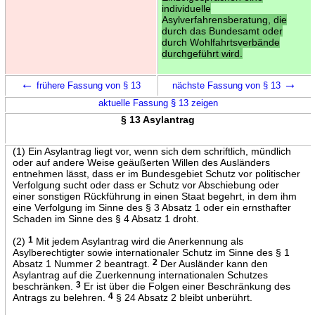
individuelle
Asylverfahrensberatung, die
durch das Bundesamt oder
durch Wohlfahrtsverbände
durchgeführt wird.
←
→
frühere Fassung von § 13
nächste Fassung von § 13
aktuelle Fassung § 13 zeigen
§ 13 Asylantrag
(1) Ein Asylantrag liegt vor, wenn sich dem schriftlich, mündlich
oder auf andere Weise geäußerten Willen des Ausländers
entnehmen lässt, dass er im Bundesgebiet Schutz vor politischer
Verfolgung sucht oder dass er Schutz vor Abschiebung oder
einer sonstigen Rückführung in einen Staat begehrt, in dem ihm
eine Verfolgung im Sinne des § 3 Absatz 1 oder ein ernsthafter
Schaden im Sinne des § 4 Absatz 1 droht.
(2)
1
Mit jedem Asylantrag wird die Anerkennung als
Asylberechtigter sowie internationaler Schutz im Sinne des § 1
Absatz 1 Nummer 2 beantragt.
2
Der Ausländer kann den
Asylantrag auf die Zuerkennung internationalen Schutzes
beschränken.
3
Er ist über die Folgen einer Beschränkung des
Antrags zu belehren.
4
§ 24 Absatz 2 bleibt unberührt.