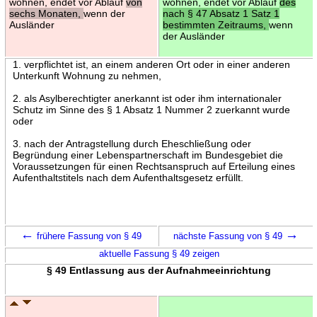
wohnen, endet vor Ablauf
von
wohnen, endet vor Ablauf
des
sechs Monaten,
wenn der
nach § 47 Absatz 1 Satz 1
Ausländer
bestimmten Zeitraums,
wenn
der Ausländer
1. verpflichtet ist, an einem anderen Ort oder in einer anderen
Unterkunft Wohnung zu nehmen,
2. als Asylberechtigter anerkannt ist oder ihm internationaler
Schutz im Sinne des § 1 Absatz 1 Nummer 2 zuerkannt wurde
oder
3. nach der Antragstellung durch Eheschließung oder
Begründung einer Lebenspartnerschaft im Bundesgebiet die
Voraussetzungen für einen Rechtsanspruch auf Erteilung eines
Aufenthaltstitels nach dem Aufenthaltsgesetz erfüllt.
←
→
frühere Fassung von § 49
nächste Fassung von § 49
aktuelle Fassung § 49 zeigen
§ 49 Entlassung aus der Aufnahmeeinrichtung