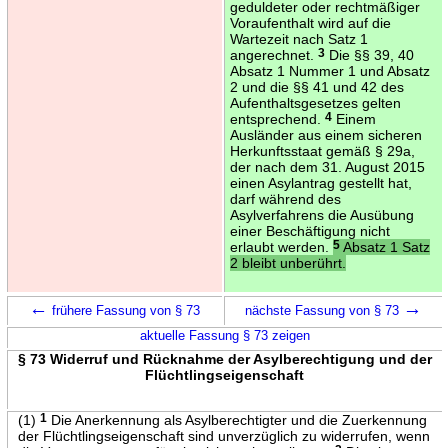
geduldeter oder rechtmäßiger
Voraufenthalt wird auf die
Wartezeit nach Satz 1
angerechnet.
3
Die §§ 39, 40
Absatz 1 Nummer 1 und Absatz
2 und die §§ 41 und 42 des
Aufenthaltsgesetzes gelten
entsprechend.
4
Einem
Ausländer aus einem sicheren
Herkunftsstaat gemäß § 29a,
der nach dem 31. August 2015
einen Asylantrag gestellt hat,
darf während des
Asylverfahrens die Ausübung
einer Beschäftigung nicht
erlaubt werden.
5
Absatz 1 Satz
2 bleibt unberührt.
←
→
frühere Fassung von § 73
nächste Fassung von § 73
aktuelle Fassung § 73 zeigen
§ 73 Widerruf und Rücknahme der Asylberechtigung und der
Flüchtlingseigenschaft
(1)
1
Die Anerkennung als Asylberechtigter und die Zuerkennung
der Flüchtlingseigenschaft sind unverzüglich zu widerrufen, wenn