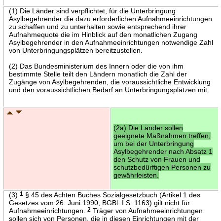
(1) Die Länder sind verpflichtet, für die Unterbringung
Asylbegehrender die dazu erforderlichen Aufnahmeeinrichtungen
zu schaffen und zu unterhalten sowie entsprechend ihrer
Aufnahmequote die im Hinblick auf den monatlichen Zugang
Asylbegehrender in den Aufnahmeeinrichtungen notwendige Zahl
von Unterbringungsplätzen bereitzustellen.
(2) Das Bundesministerium des Innern oder die von ihm
bestimmte Stelle teilt den Ländern monatlich die Zahl der
Zugänge von Asylbegehrenden, die voraussichtliche Entwicklung
und den voraussichtlichen Bedarf an Unterbringungsplätzen mit.
(2a) Die Länder sollen
geeignete Maßnahmen treffen,
um bei der Unterbringung
Asylbegehrender nach Absatz 1
den Schutz von Frauen und
schutzbedürftigen Personen zu
gewährleisten.
(3)
1
§ 45 des Achten Buches Sozialgesetzbuch (Artikel 1 des
Gesetzes vom 26. Juni 1990, BGBl. I S. 1163) gilt nicht für
Aufnahmeeinrichtungen.
2
Träger von Aufnahmeeinrichtungen
sollen sich von Personen, die in diesen Einrichtungen mit der