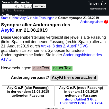
Vorschriftensuche
buzer.de
Normalansicht
§ / Art.
Gesetz
Volltextsuche
Start
>
Inhalt AsylG
>
alle Fassungen
>
Gesamtsynopse 21.08.2019
Änderungsalarm
Synopse aller Änderungen des
nur in AsylG
AsylG
am 21.08.2019
Diese Gegenüberstellung vergleicht die jeweils alte Fassung
(linke Spalte) mit der neuen Fassung (rechte Spalte) aller am
21. August 2019 durch
Artikel 3 des 2. AusrPflDVG
geänderten Einzelnormen. Synopsen für andere
Änderungstermine finden Sie in der
Änderungshistorie des
AsylG
.
Hervorhebungen:
alter Text
,
neuer Text
Änderung verpasst?
AsylG hier überwachen!
AsylG a.F. (alte Fassung)
AsylG n.F. (neue Fassung)
in der vor dem 21.08.2019
in der am 21.08.2019
geltenden Fassung
geltenden Fassung
durch Artikel 3 G. v.
15.08.2019 BGBl. I S. 1294
Gliederung