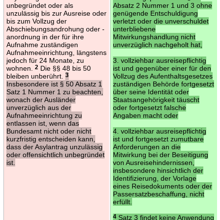
unbegründet oder als
Absatz 2 Nummer 1 und 3 ohne
unzulässig bis zur Ausreise oder
genügende Entschuldigung
bis zum Vollzug der
verletzt oder die unverschuldet
Abschiebungsandrohung oder -
unterbliebene
anordnung in der für ihre
Mitwirkungshandlung nicht
Aufnahme zuständigen
unverzüglich nachgeholt hat,
Aufnahmeeinrichtung, längstens
jedoch für 24 Monate, zu
3. vollziehbar ausreisepflichtig
wohnen.
2
Die §§ 48 bis 50
ist und gegenüber einer für den
bleiben unberührt.
3
Vollzug des Aufenthaltsgesetzes
Insbesondere ist § 50 Absatz 1
zuständigen Behörde fortgesetzt
Satz 1 Nummer 1 zu beachten,
über seine Identität oder
wonach der Ausländer
Staatsangehörigkeit täuscht
unverzüglich aus der
oder fortgesetzt falsche
Aufnahmeeinrichtung zu
Angaben macht oder
entlassen ist, wenn das
Bundesamt nicht oder nicht
4. vollziehbar ausreisepflichtig
kurzfristig entscheiden kann,
ist und fortgesetzt zumutbare
dass der Asylantrag unzulässig
Anforderungen an die
oder offensichtlich unbegründet
Mitwirkung bei der Beseitigung
ist.
von Ausreisehindernissen,
insbesondere hinsichtlich der
Identifizierung, der Vorlage
eines Reisedokuments oder der
Passersatzbeschaffung, nicht
erfüllt.
4
Satz 3 findet keine Anwendung