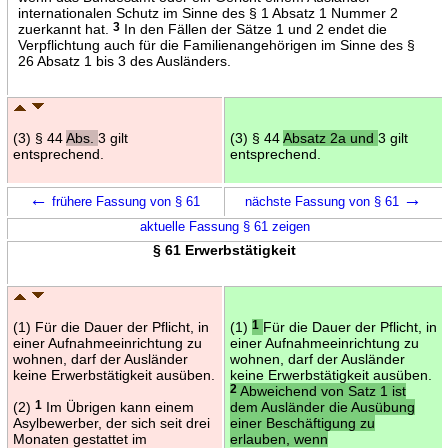
internationalen Schutz im Sinne des § 1 Absatz 1 Nummer 2
zuerkannt hat.
3
In den Fällen der Sätze 1 und 2 endet die
Verpflichtung auch für die Familienangehörigen im Sinne des §
26 Absatz 1 bis 3 des Ausländers.
(3) § 44
Abs.
3 gilt
(3) § 44
Absatz 2a und
3 gilt
entsprechend.
entsprechend.
←
→
frühere Fassung von § 61
nächste Fassung von § 61
aktuelle Fassung § 61 zeigen
§ 61 Erwerbstätigkeit
(1) Für die Dauer der Pflicht, in
(1)
1
Für die Dauer der Pflicht, in
einer Aufnahmeeinrichtung zu
einer Aufnahmeeinrichtung zu
wohnen, darf der Ausländer
wohnen, darf der Ausländer
keine Erwerbstätigkeit ausüben.
keine Erwerbstätigkeit ausüben.
2
Abweichend von Satz 1 ist
(2)
1
Im Übrigen kann einem
dem Ausländer die Ausübung
Asylbewerber, der sich seit drei
einer Beschäftigung zu
Monaten gestattet im
erlauben, wenn