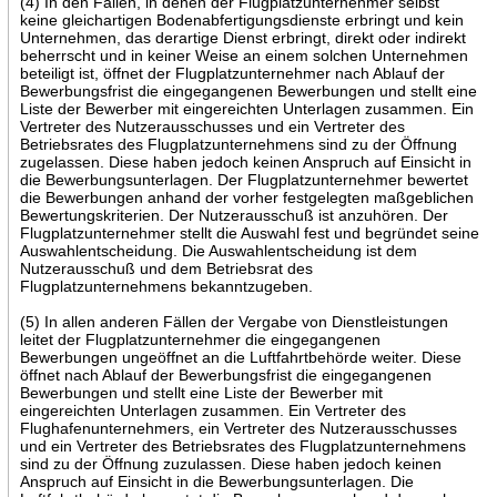
(4) In den Fällen, in denen der Flugplatzunternehmer selbst
keine gleichartigen Bodenabfertigungsdienste erbringt und kein
Unternehmen, das derartige Dienst erbringt, direkt oder indirekt
beherrscht und in keiner Weise an einem solchen Unternehmen
beteiligt ist, öffnet der Flugplatzunternehmer nach Ablauf der
Bewerbungsfrist die eingegangenen Bewerbungen und stellt eine
Liste der Bewerber mit eingereichten Unterlagen zusammen. Ein
Vertreter des Nutzerausschusses und ein Vertreter des
Betriebsrates des Flugplatzunternehmens sind zu der Öffnung
zugelassen. Diese haben jedoch keinen Anspruch auf Einsicht in
die Bewerbungsunterlagen. Der Flugplatzunternehmer bewertet
die Bewerbungen anhand der vorher festgelegten maßgeblichen
Bewertungskriterien. Der Nutzerausschuß ist anzuhören. Der
Flugplatzunternehmer stellt die Auswahl fest und begründet seine
Auswahlentscheidung. Die Auswahlentscheidung ist dem
Nutzerausschuß und dem Betriebsrat des
Flugplatzunternehmens bekanntzugeben.
(5) In allen anderen Fällen der Vergabe von Dienstleistungen
leitet der Flugplatzunternehmer die eingegangenen
Bewerbungen ungeöffnet an die Luftfahrtbehörde weiter. Diese
öffnet nach Ablauf der Bewerbungsfrist die eingegangenen
Bewerbungen und stellt eine Liste der Bewerber mit
eingereichten Unterlagen zusammen. Ein Vertreter des
Flughafenunternehmers, ein Vertreter des Nutzerausschusses
und ein Vertreter des Betriebsrates des Flugplatzunternehmens
sind zu der Öffnung zuzulassen. Diese haben jedoch keinen
Anspruch auf Einsicht in die Bewerbungsunterlagen. Die