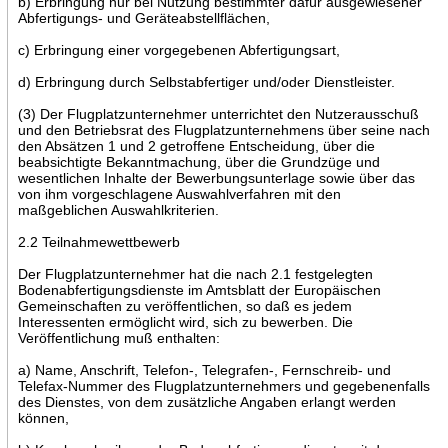
b) Erbringung nur bei Nutzung bestimmter dafür ausgewiesener
Abfertigungs- und Geräteabstellflächen,
c) Erbringung einer vorgegebenen Abfertigungsart,
d) Erbringung durch Selbstabfertiger und/oder Dienstleister.
(3) Der Flugplatzunternehmer unterrichtet den Nutzerausschuß
und den Betriebsrat des Flugplatzunternehmens über seine nach
den Absätzen 1 und 2 getroffene Entscheidung, über die
beabsichtigte Bekanntmachung, über die Grundzüge und
wesentlichen Inhalte der Bewerbungsunterlage sowie über das
von ihm vorgeschlagene Auswahlverfahren mit den
maßgeblichen Auswahlkriterien.
2.2 Teilnahmewettbewerb
Der Flugplatzunternehmer hat die nach 2.1 festgelegten
Bodenabfertigungsdienste im Amtsblatt der Europäischen
Gemeinschaften zu veröffentlichen, so daß es jedem
Interessenten ermöglicht wird, sich zu bewerben. Die
Veröffentlichung muß enthalten:
a) Name, Anschrift, Telefon-, Telegrafen-, Fernschreib- und
Telefax-Nummer des Flugplatzunternehmers und gegebenenfalls
des Dienstes, von dem zusätzliche Angaben erlangt werden
können,