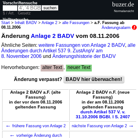
Vorschriftensuche
buzer.de
Normalansicht
§ / Art.
Gesetz
Volltextsuche
Start
>
Inhalt BADV
>
Anlage 2
>
alle Fassungen
>
a.F. Fassung ab
08.11.2006
Änderungsalarm
nur in BADV
Änderung
Anlage 2 BADV
vom 08.11.2006
Ähnliche Seiten:
weitere Fassungen von Anlage 2 BADV
,
alle
Änderungen durch Artikel 537 9. ZustAnpV am
8. November 2006
und
Änderungshistorie der BADV
Hervorhebungen:
alter Text
,
neuer Text
Änderung verpasst?
BADV hier überwachen!
Anlage 2 BADV a.F. (alte
Anlage 2 BADV n.F. (neue
Fassung)
Fassung)
in der vor dem 08.11.2006
in der am 08.11.2006
geltenden Fassung
geltenden Fassung
durch Artikel 537 V. v.
31.10.2006 BGBl. I S. 2407
←
→
frühere Fassung von Anlage 2
nächste Fassung von Anlage 2
←
vorherige Änderung durch