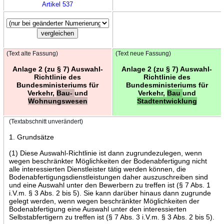
Artikel 537
(Text alte Fassung)
(Text neue Fassung)
Anlage 2 (zu § 7) Auswahl-
Anlage 2 (zu § 7) Auswahl-
Richtlinie des
Richtlinie des
Bundesministeriums für
Bundesministeriums für
Verkehr,
Bau-
und
Verkehr,
Bau
und
Wohnungswesen
Stadtentwicklung
(Textabschnitt unverändert)
1. Grundsätze
(1) Diese Auswahl-Richtlinie ist dann zugrundezulegen, wenn
wegen beschränkter Möglichkeiten der Bodenabfertigung nicht
alle interessierten Dienstleister tätig werden können, die
Bodenabfertigungsdienstleistungen daher auszuschreiben sind
und eine Auswahl unter den Bewerbern zu treffen ist (§ 7 Abs. 1
i.V.m. § 3 Abs. 2 bis 5). Sie kann darüber hinaus dann zugrunde
gelegt werden, wenn wegen beschränkter Möglichkeiten der
Bodenabfertigung eine Auswahl unter den interessierten
Selbstabfertigern zu treffen ist (§ 7 Abs. 3 i.V.m. § 3 Abs. 2 bis 5).