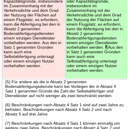
Kapazitätsgründe, insbesondere
oder Kapazitätsgründe,
im Zusammenhang mit der
insbesondere im
Verkehrsdichte und dem Grad
Zusammenhang mit der
der Nutzung der Flächen auf
Verkehrsdichte und dem Grad
einem Flugplatz, es erfordern,
der Nutzung der Flächen auf
kann die Abfertigung bei den in
einem Flugplatz, es erfordern,
Absatz 2 genannten
kann die Abfertigung bei den in
Bodenabfertigungsdiensten
Absatz 2 genannten
einem einzigen Dienstleister
Bodenabfertigungsdiensten
vorbehalten werden. Aus den in
einem einzigen Dienstleister
Satz 1 genannten Gründen
vorbehalten werden.
2
Aus den
kann auch eine
in Satz 1 genannten Gründen
Selbstabfertigung untersagt
kann auch eine
oder einem einzigen Nutzer
Selbstabfertigung untersagt
vorbehalten werden.
oder einem einzigen Nutzer
vorbehalten werden.
(5) Für andere als die in Absatz 2 genannten
Bodenabfertigungsdienste kann bei Vorliegen der in Absatz 4
Satz 1 genannten Gründe die Zahl der Selbstabfertiger und
Dienstleister auf nicht weniger als zwei beschränkt werden.
(6) Beschränkungen nach Absatz 4 Satz 1 sind auf zwei Jahre zu
befristen, Beschränkungen nach Absatz 4 Satz 2 und nach
Absatz 5 auf drei Jahre.
(7) Beschränkungen nach Absatz 4 Satz 1 können einmalig um
weitere zwei Jahre, Beschränkungen nach Absatz 4 Satz 2 und