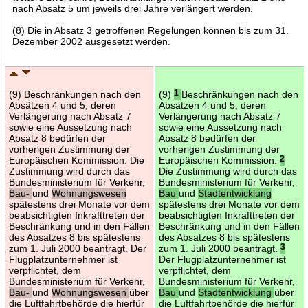
nach Absatz 5 um jeweils drei Jahre verlängert werden.
(8) Die in Absatz 3 getroffenen Regelungen können bis zum 31.
Dezember 2002 ausgesetzt werden.
(9) Beschränkungen nach den
(9)
1
Beschränkungen nach den
Absätzen 4 und 5, deren
Absätzen 4 und 5, deren
Verlängerung nach Absatz 7
Verlängerung nach Absatz 7
sowie eine Aussetzung nach
sowie eine Aussetzung nach
Absatz 8 bedürfen der
Absatz 8 bedürfen der
vorherigen Zustimmung der
vorherigen Zustimmung der
Europäischen Kommission. Die
Europäischen Kommission.
2
Zustimmung wird durch das
Die Zustimmung wird durch das
Bundesministerium für Verkehr,
Bundesministerium für Verkehr,
Bau-
und
Wohnungswesen
Bau
und
Stadtentwicklung
spätestens drei Monate vor dem
spätestens drei Monate vor dem
beabsichtigten Inkrafttreten der
beabsichtigten Inkrafttreten der
Beschränkung und in den Fällen
Beschränkung und in den Fällen
des Absatzes 8 bis spätestens
des Absatzes 8 bis spätestens
zum 1. Juli 2000 beantragt. Der
zum 1. Juli 2000 beantragt.
3
Flugplatzunternehmer ist
Der Flugplatzunternehmer ist
verpflichtet, dem
verpflichtet, dem
Bundesministerium für Verkehr,
Bundesministerium für Verkehr,
Bau-
und
Wohnungswesen
über
Bau
und
Stadtentwicklung
über
die Luftfahrtbehörde die hierfür
die Luftfahrtbehörde die hierfür