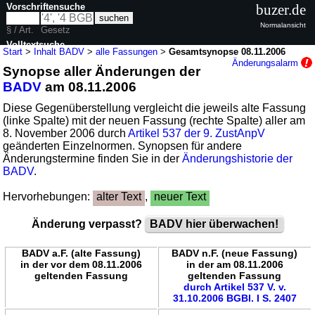
Vorschriftensuche
buzer.de
Normalansicht
§ / Art.
Gesetz
Volltextsuche
Start
>
Inhalt BADV
>
alle Fassungen
>
Gesamtsynopse 08.11.2006
Änderungsalarm
Synopse aller Änderungen der
nur in BADV
BADV
am 08.11.2006
Diese Gegenüberstellung vergleicht die jeweils alte Fassung
(linke Spalte) mit der neuen Fassung (rechte Spalte) aller am
8. November 2006 durch
Artikel 537 der 9. ZustAnpV
geänderten Einzelnormen. Synopsen für andere
Änderungstermine finden Sie in der
Änderungshistorie der
BADV
.
Hervorhebungen:
alter Text
,
neuer Text
Änderung verpasst?
BADV hier überwachen!
BADV a.F. (alte Fassung)
BADV n.F. (neue Fassung)
in der vor dem 08.11.2006
in der am 08.11.2006
geltenden Fassung
geltenden Fassung
durch Artikel 537 V. v.
31.10.2006 BGBl. I S. 2407