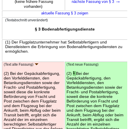
→
(keine frühere Fassung
nächste Fassung von § 3
vorhanden)
aktuelle Fassung § 3 zeigen
(Textabschnitt unverändert)
§ 3 Bodenabfertigungsdienste
(1) Der Flugplatzunternehmer hat Selbstabfertigern und
Dienstleistern die Erbringung von Bodenabfertigungsdiensten zu
ermöglichen.
(Text alte Fassung)
(Text neue Fassung)
(2) Bei der Gepäckabfertigung,
(2)
1
Bei der
den Vorfelddiensten, den
Gepäckabfertigung, den
Betankungsdiensten sowie der
Vorfelddiensten, den
Fracht- und Postabfertigung,
Betankungsdiensten sowie der
soweit diese die konkrete
Fracht- und Postabfertigung,
Beförderung von Fracht und
soweit diese die konkrete
Post zwischen dem Flugplatz
Beförderung von Fracht und
und dem Flugzeug bei der
Post zwischen dem Flugplatz
Ankunft, beim Abflug oder beim
und dem Flugzeug bei der
Transit betrifft, ergibt sich die
Ankunft, beim Abflug oder beim
Anzahl der im einzelnen
Transit betrifft, ergibt sich die
berechtigten Selbstabfertiger
Anzahl der im einzelnen
und Dienstleister aus der Anlage
berechtigten Selbstabfertiger