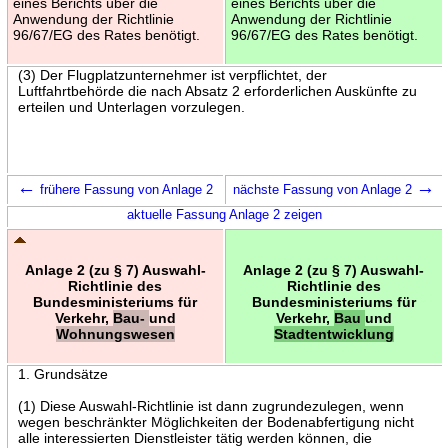
eines Berichts über die
eines Berichts über die
Anwendung der Richtlinie
Anwendung der Richtlinie
96/67/EG des Rates benötigt.
96/67/EG des Rates benötigt.
(3) Der Flugplatzunternehmer ist verpflichtet, der
Luftfahrtbehörde die nach Absatz 2 erforderlichen Auskünfte zu
erteilen und Unterlagen vorzulegen.
←
→
frühere Fassung von Anlage 2
nächste Fassung von Anlage 2
aktuelle Fassung Anlage 2 zeigen
Anlage 2 (zu § 7) Auswahl-
Anlage 2 (zu § 7) Auswahl-
Richtlinie des
Richtlinie des
Bundesministeriums für
Bundesministeriums für
Verkehr,
Bau-
und
Verkehr,
Bau
und
Wohnungswesen
Stadtentwicklung
1. Grundsätze
(1) Diese Auswahl-Richtlinie ist dann zugrundezulegen, wenn
wegen beschränkter Möglichkeiten der Bodenabfertigung nicht
alle interessierten Dienstleister tätig werden können, die