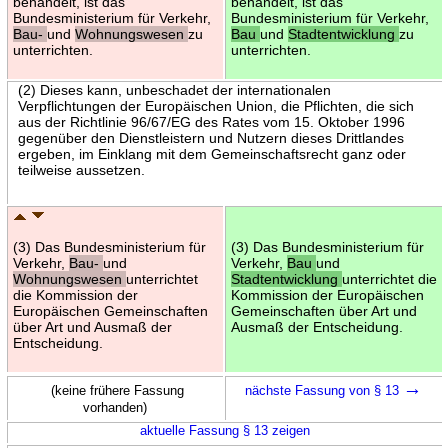
behandelt, ist das
behandelt, ist das
Bundesministerium für Verkehr,
Bundesministerium für Verkehr,
Bau-
und
Wohnungswesen
zu
Bau
und
Stadtentwicklung
zu
unterrichten.
unterrichten.
(2) Dieses kann, unbeschadet der internationalen
Verpflichtungen der Europäischen Union, die Pflichten, die sich
aus der Richtlinie 96/67/EG des Rates vom 15. Oktober 1996
gegenüber den Dienstleistern und Nutzern dieses Drittlandes
ergeben, im Einklang mit dem Gemeinschaftsrecht ganz oder
teilweise aussetzen.
(3) Das Bundesministerium für
(3) Das Bundesministerium für
Verkehr,
Bau-
und
Verkehr,
Bau
und
Wohnungswesen
unterrichtet
Stadtentwicklung
unterrichtet die
die Kommission der
Kommission der Europäischen
Europäischen Gemeinschaften
Gemeinschaften über Art und
über Art und Ausmaß der
Ausmaß der Entscheidung.
Entscheidung.
→
(keine frühere Fassung
nächste Fassung von § 13
vorhanden)
aktuelle Fassung § 13 zeigen