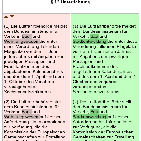
§ 13 Unterrichtung
(1) Die Luftfahrtbehörde meldet
(1) Die Luftfahrtbehörde meldet
dem Bundesministerium für
dem Bundesministerium für
Verkehr,
Bau-
und
Verkehr,
Bau
und
Wohnungswesen
die unter
Stadtentwicklung
die unter diese
diese Verordnung fallenden
Verordnung fallenden Flugplätze
Flugplätze vor dem 1. Juni
vor dem 1. Juni jeden Jahres
jeden Jahres mit Angaben zum
mit Angaben zum jeweiligen
jeweiligen Passagier- und
Passagier- und
Frachtaufkommen des
Frachtaufkommen des
abgelaufenen Kalenderjahres
abgelaufenen Kalenderjahres
und des dem 1. April und dem
und des dem 1. April und dem 1.
1. Oktober des Vorjahres
Oktober des Vorjahres
vorausgehenden
vorausgehenden
Sechsmonatszeitraums.
Sechsmonatszeitraums.
(2) Die Luftfahrtbehörde stellt
(2) Die Luftfahrtbehörde stellt
dem Bundesministerium für
dem Bundesministerium für
Verkehr,
Bau-
und
Verkehr,
Bau
und
Wohnungswesen
auf dessen
Stadtentwicklung
auf dessen
Anforderung hin Informationen
Anforderung hin Informationen
zur Verfügung, die die
zur Verfügung, die die
Kommission der Europäischen
Kommission der Europäischen
Gemeinschaften zur Erstellung
Gemeinschaften zur Erstellung