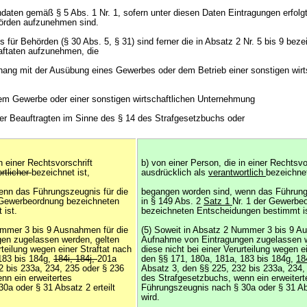
aten gemäß § 5 Abs. 1 Nr. 1, sofern unter diesen Daten Eintragungen erfolgt 
örden aufzunehmen sind.
s für Behörden (§ 30 Abs. 5, § 31) sind ferner die in Absatz 2 Nr. 5 bis 9 bez
aftaten aufzunehmen, die
ang mit der Ausübung eines Gewerbes oder dem Betrieb einer sonstigen wirt
einem Gewerbe oder einer sonstigen wirtschaftlichen Unternehmung
der Beauftragten im Sinne des § 14 des Strafgesetzbuchs oder
n einer Rechtsvorschrift
b) von einer Person, die in einer Rechtsvo
rtlicher
bezeichnet ist,
ausdrücklich als
verantwortlich
bezeichnet
enn das Führungszeugnis für die
begangen worden sind, wenn das Führungs
r Gewerbeordnung bezeichneten
in § 149 Abs. 2
Satz 1
Nr. 1 der Gewerbe
 ist.
bezeichneten Entscheidungen bestimmt is
ummer 3 bis 9 Ausnahmen für die
(5) Soweit in Absatz 2 Nummer 3 bis 9 A
en zugelassen werden, gelten
Aufnahme von Eintragungen zugelassen w
rteilung wegen einer Straftat nach
diese nicht bei einer Verurteilung wegen e
183 bis 184g,
184i, 184j,
201a
den §§ 171, 180a, 181a, 183 bis 184g,
18
2 bis 233a, 234, 235 oder § 236
Absatz 3, den §§ 225, 232 bis 233a, 234,
nn ein erweitertes
des Strafgesetzbuchs, wenn ein erweitert
0a oder § 31 Absatz 2 erteilt
Führungszeugnis nach § 30a oder § 31 Abs
wird.