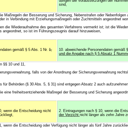
übrigen die Voraussetzungen der Nummer 3
sind,
 die Maßregeln der Besserung und Sicherung, Nebenstrafen oder Nebenfolgen al
der in Verbindung mit Erziehungsmaßregeln oder Zuchtmitteln angeordnet wor
enen die Wiederaufnahme des gesamten Verfahrens vermerkt ist; ist die Wied
ns angeordnet, so ist im Führungszeugnis darauf hinzuweisen,
ndaten gemäß § 5 Abs. 1 Nr.
1,
10. abweichende Personendaten gemäß §
und die Angabe nach § 5 Absatz 1 Numme
n §§ 10 und 11,
herungsverwahrung, falls von der Anordnung der Sicherungsverwahrung rechtsk
is für Behörden (§ 30 Abs. 5, § 31) sind entgegen Absatz 2 auch aufzunehme
 die eine freiheitsentziehende Maßregel der Besserung und Sicherung angeordn
0, wenn die Entscheidung nicht
2. Eintragungen nach § 10, wenn die En
ückliegt,
der Verzicht
nicht länger als zehn Jahre z
, wenn die Entscheidung oder Verfügung nicht länger als fünf Jahre zurücklie