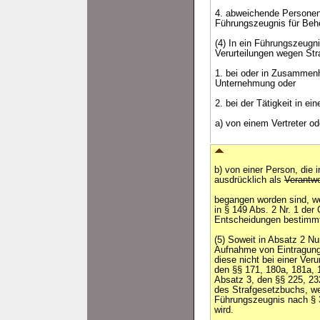
4. abweichende Personend
Führungszeugnis für Beh
(4) In ein Führungszeugni
Verurteilungen wegen Str
1. bei oder in Zusammenh
Unternehmung oder
2. bei der Tätigkeit in 
a) von einem Vertreter o
b) von einer Person, die i
ausdrücklich als
Verantwo
begangen worden sind, w
in § 149 Abs. 2 Nr. 1 de
Entscheidungen bestimmt
(5) Soweit in Absatz 2 N
Aufnahme von Eintragung
diese nicht bei einer Veru
den §§ 171, 180a, 181a, 
Absatz 3, den §§ 225, 23
des Strafgesetzbuchs, we
Führungszeugnis nach § 3
wird.