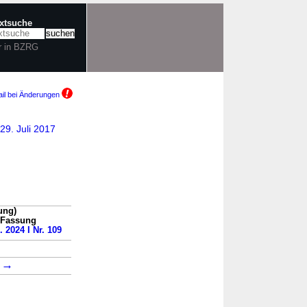
extsuche
r in BZRG
il bei Änderungen
29. Juli 2017
ung)
n Fassung
. 2024 I Nr. 109
→
1