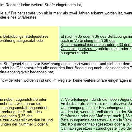
im Register keine weitere Strafe eingetragen ist,
die auf Freiheitsstrafe von nicht mehr als zwei Jahren erkannt worden ist, wen
oder eines Strafrestes
es Betäubungsmittelgesetzes
a) nach § 35 oder § 36 des Betäubungsm
Bewährung ausgesetzt oder
auch in Verbindung mit § 39 des
Konsumcannabisgesetzes oder § 30 des M
Cannabisgesetzes -
zurückgestellt oder 
ausgesetzt oder
es Strafgesetzbuchs zur Bewährung ausgesetzt worden ist und sich aus dem R
at oder bei Gesamtstrafen alle oder den ihrer Bedeutung nach überwiegenden Te
ittelabhängigkeit begangen hat,
t widerrufen worden sind und im Register keine weitere Strafe eingetragen is
die neben Jugendstrafe oder
7. Verurteilungen, durch die neben Jugend
 mehr als zwei Jahren die
Freiheitsstrafe von nicht mehr als zwei Ja
ntziehungsanstalt angeordnet
Unterbringung in einer Entziehungsanstal
streckung der Strafe, des
worden ist, wenn die Vollstreckung der St
regel nach § 35 des
Strafrestes oder der Maßregel nach § 35 
 zurückgestellt worden ist und
Betäubungsmittelgesetzes
- auch in Verb
tzungen der Nummer 3 oder 6
des Konsumcannabisgesetzes oder § 30 d
Cannabisgesetzes -
zurückgestellt worden