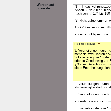
Werben auf
(1)
1
In das Führungszeug
buzer.de
Absatz 2 Nr. 3 bis 9 hie
nach den §§ 174 bis 180
(2) Nicht aufgenommen 
1. die Verwarnung mit St
2. der Schuldspruch nac
(Text alte Fassung)
3. Verurteilungen, durch 
mehr als zwei Jahren erk
Vollstreckung der Strafe o
oder im Gnadenweg zur B
§ 35 des Betäubungsmitte
diese Entscheidung nicht 
4. Verurteilungen, durch
als beseitigt erklärt und 
5. Verurteilungen, durch d
a) Geldstrafe von nicht 
b) Freiheitsstrafe oder S