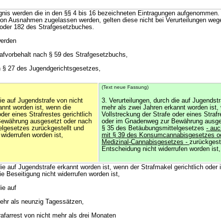
nis werden die in den §§ 4 bis 16 bezeichneten Eintragungen aufgenommen
rvon Ausnahmen zugelassen werden, gelten diese nicht bei Verurteilungen wege
 oder 182 des Strafgesetzbuches.
werden
rafvorbehalt nach § 59 des Strafgesetzbuchs,
h § 27 des Jugendgerichtsgesetzes,
(Text neue Fassung)
die auf Jugendstrafe von nicht
3. Verurteilungen, durch die auf Jugendstr
annt worden ist, wenn die
mehr als zwei Jahren erkannt worden ist,
der eines Strafrestes gerichtlich
Vollstreckung der Strafe oder eines Strafr
ewährung ausgesetzt oder nach
oder im Gnadenweg zur Bewährung ausge
lgesetzes zurückgestellt und
§ 35 des Betäubungsmittelgesetzes
- auc
widerrufen worden ist,
mit § 39 des Konsumcannabisgesetzes od
Medizinal-Cannabisgesetzes -
zurückgest
Entscheidung nicht widerrufen worden ist,
 die auf Jugendstrafe erkannt worden ist, wenn der Strafmakel gerichtlich od
die Beseitigung nicht widerrufen worden ist,
ie auf
mehr als neunzig Tagessätzen,
trafarrest von nicht mehr als drei Monaten