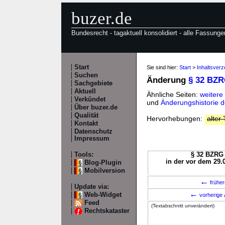
buzer.de
Bundesrecht - tagaktuell konsolidiert - alle Fassunge
Start
Sie sind hier:
Start
>
Inhaltsver
Suchen
Änderung
§ 32 BZ
Sachgebiete
Aktuell
Ähnliche Seiten:
weiter
Verkündet
und
Änderungshistorie
Über buzer.de
Qualität
Hervorhebungen:
alter 
Kontakt
Datenschutz
Impressum
Tools:
§ 32 BZRG 
in der vor dem 29.
Blog-Plugin
Mobilversion
←
früher
Update via:
←
Web-Widget
vorherige 
Feed
(Textabschnitt unverändert)
Rechtskataster