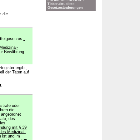
Für Ihre Internetseite -
Ticker aktuellste
Gesetzesänderungen
n die
ittelgesetzes
-
edizinal-
zur Bewährung
egister ergibt,
il der Taten auf
t,
strafe oder
hren die
t angeordnet
rafe, des
des
indung mit § 39
es Medizinal-
 ist und im