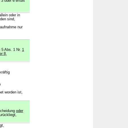
 oder 6 erfüllt
lein oder in
den sind,
eraufnahme nur
 5 Abs. 1 Nr.
1
r 8,
räftig
n
et worden ist,
tscheidung
oder
urückliegt,
gt,