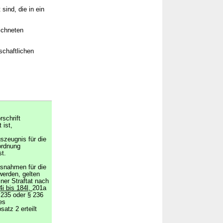
sind, die in ein
eichneten
schaftlichen
rschrift
 ist,
zeugnis für die
ordnung
t.
usnahmen für die
erden, gelten
iner Straftat nach
4i bis 184l,
201a
 235 oder § 236
es
atz 2 erteilt