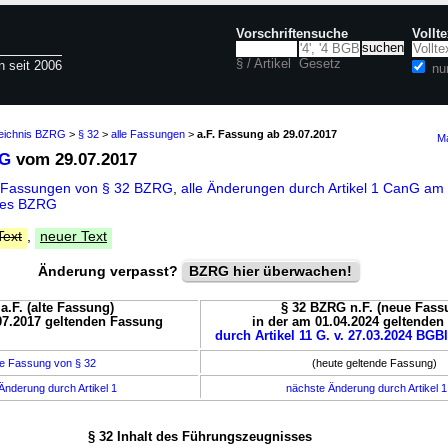
Vorschriftensuche
Vollt
§ / Artikel
Gesetz
n seit 2006
nu
zeichnis BZRG
>
§ 32
>
alle Fassungen
>
a.F. Fassung ab 29.07.2017
Ma
RG
vom 29.07.2017
e Fassungen von § 32 BZRG
,
alle Änderungen durch Artikel 1 CanG am 
 des BZRG
Text
,
neuer Text
Änderung verpasst?
BZRG hier überwachen!
a.F. (alte Fassung)
§ 32 BZRG n.F. (neue Fass
07.2017 geltenden Fassung
in der am 01.04.2024 geltende
durch Artikel 11 G. v. 27.03.2024 BGBl
e Fassung von § 32
(heute geltende Fassung)
Änderung durch Artikel 1
nächste Änderung durch Artikel 
§ 32 Inhalt des Führungszeugnisses