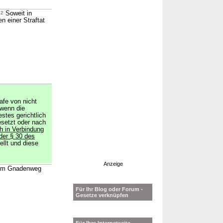
.
2
Soweit in
n einer Straftat
afe von nicht
 wenn die
estes gerichtlich
setzt oder nach
h in Verbindung
er § 30 des
ellt und diese
Anzeige
er im Gnadenweg
Für Ihr Blog oder Forum -
Gesetze verknüpfen