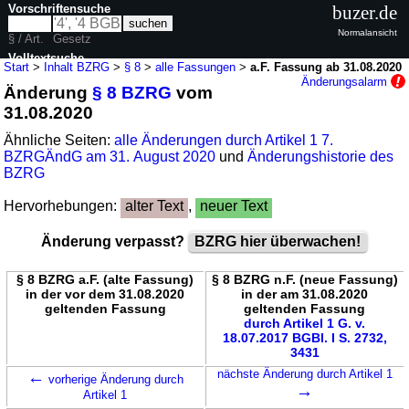
Vorschriftensuche
buzer.de
Normalansicht
§ / Art.
Gesetz
Volltextsuche
Start
>
Inhalt BZRG
>
§ 8
>
alle Fassungen
>
a.F. Fassung ab 31.08.2020
Änderungsalarm
Änderung
§ 8 BZRG
vom
nur in BZRG
31.08.2020
Ähnliche Seiten:
alle Änderungen durch Artikel 1 7.
BZRGÄndG am 31. August 2020
und
Änderungshistorie des
BZRG
Hervorhebungen:
alter Text
,
neuer Text
Änderung verpasst?
BZRG hier überwachen!
§ 8 BZRG a.F. (alte Fassung)
§ 8 BZRG n.F. (neue Fassung)
in der vor dem 31.08.2020
in der am 31.08.2020
geltenden Fassung
geltenden Fassung
durch Artikel 1 G. v.
18.07.2017 BGBl. I S. 2732,
3431
←
nächste Änderung durch Artikel 1
vorherige Änderung durch
→
Artikel 1