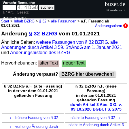
Vorschriftensuche
buzer.de
Normalansicht
§ / Art.
Gesetz
Volltextsuche
Start
>
Inhalt BZRG
>
§ 32
>
alle Fassungen
>
a.F. Fassung ab
01.01.2021
Änderungsalarm
nur in BZRG
Änderung
§ 32 BZRG
vom 01.01.2021
Ähnliche Seiten:
weitere Fassungen von § 32 BZRG
,
alle
Änderungen durch Artikel 3 59. StrÄndG am 1. Januar 2021
und
Änderungshistorie des BZRG
Hervorhebungen:
alter Text
,
neuer Text
Änderung verpasst?
BZRG hier überwachen!
§ 32 BZRG a.F. (alte Fassung)
§ 32 BZRG n.F. (neue
in der vor dem 01.01.2021
Fassung)
geltenden Fassung
in der am 01.01.2021
geltenden Fassung
durch Artikel 3 Abs. 3 G. v.
09.10.2020 BGBl. I S. 2075
←
→
frühere Fassung von § 32
nächste Fassung von § 32
←
nächste Änderung durch Artikel 3
vorherige Änderung durch