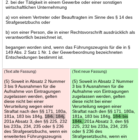
2. bei der Tätigkeit in einem Gewerbe oder einer sonstigen
wirtschaftlichen Unternehmung
a) von einem Vertreter oder Beauftragten im Sinne des § 14 des
Strafgesetzbuchs oder
b) von einer Person, die in einer Rechtsvorschrift ausdrücklich als
verantwortlich bezeichnet ist,
begangen worden sind, wenn das Führungszeugnis für die in §
149 Abs. 2 Satz 1 Nr. 1 der Gewerbeordnung bezeichneten
Entscheidungen bestimmt ist.
(Text alte Fassung)
(Text neue Fassung)
(5) Soweit in Absatz 2 Nummer
(5) Soweit in Absatz 2 Nummer
3 bis 9 Ausnahmen für die
3 bis 9 Ausnahmen für die
Aufnahme von Eintragungen
Aufnahme von Eintragungen
zugelassen werden, gelten
zugelassen werden, gelten
diese nicht bei einer
diese nicht bei einer
Verurteilung wegen einer
Verurteilung wegen einer
Straftat nach den §§ 171, 180a,
Straftat nach den §§ 171, 180a,
181a, 183 bis 184g,
184i, 184j,
181a, 183 bis 184g,
184i bis
201a Absatz 3, den §§ 225, 232
184k,
201a Absatz 3, den §§
bis 233a, 234, 235 oder § 236
225, 232 bis 233a, 234, 235
des Strafgesetzbuchs, wenn ein
oder § 236 des
erweitertes Führungszeugnis
Strafgesetzbuchs, wenn ein