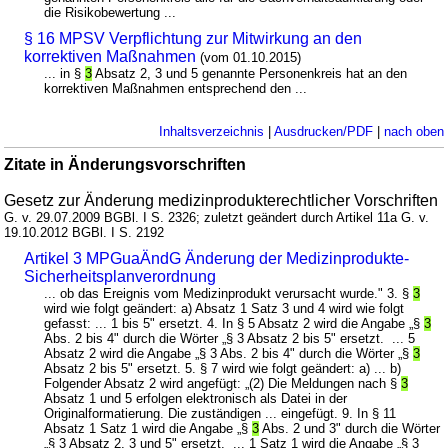
die Risikobewertung ...
§ 16 MPSV Verpflichtung zur Mitwirkung an den
korrektiven Maßnahmen
(vom 01.10.2015)
... in §
3
Absatz 2, 3 und 5 genannte Personenkreis hat an den
korrektiven Maßnahmen entsprechend den ...
Inhaltsverzeichnis
|
Ausdrucken/PDF
|
nach oben
Zitate in Änderungsvorschriften
Gesetz zur Änderung medizinprodukterechtlicher Vorschriften
G. v. 29.07.2009 BGBl. I S. 2326; zuletzt geändert durch Artikel 11a G. v.
19.10.2012 BGBl. I S. 2192
Artikel 3 MPGuaÄndG Änderung der Medizinprodukte-
Sicherheitsplanverordnung
... ob das Ereignis vom Medizinprodukt verursacht wurde." 3. §
3
wird wie folgt geändert: a) Absatz 1 Satz 3 und 4 wird wie folgt
gefasst: ... 1 bis 5" ersetzt. 4. In § 5 Absatz 2 wird die Angabe „§
3
Abs. 2 bis 4" durch die Wörter „§ 3 Absatz 2 bis 5" ersetzt. ... 5
Absatz 2 wird die Angabe „§ 3 Abs. 2 bis 4" durch die Wörter „§
3
Absatz 2 bis 5" ersetzt. 5. § 7 wird wie folgt geändert: a) ... b)
Folgender Absatz 2 wird angefügt: „(2) Die Meldungen nach §
3
Absatz 1 und 5 erfolgen elektronisch als Datei in der
Originalformatierung. Die zuständigen ... eingefügt. 9. In § 11
Absatz 1 Satz 1 wird die Angabe „§
3
Abs. 2 und 3" durch die Wörter
„§ 3 Absatz 2, 3 und 5" ersetzt. ... 1 Satz 1 wird die Angabe „§ 3