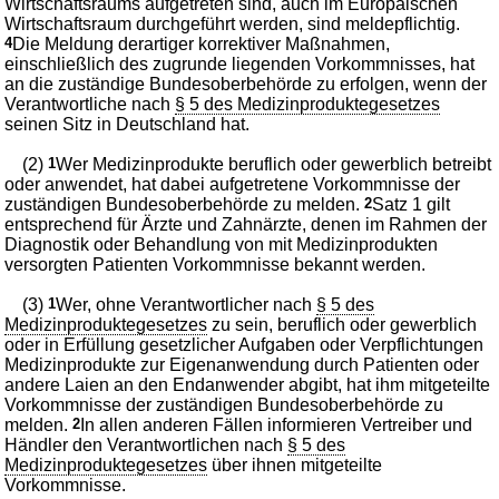
Wirtschaftsraums aufgetreten sind, auch im Europäischen
Wirtschaftsraum durchgeführt werden, sind meldepflichtig.
4
Die Meldung derartiger korrektiver Maßnahmen,
einschließlich des zugrunde liegenden Vorkommnisses, hat
an die zuständige Bundesoberbehörde zu erfolgen, wenn der
Verantwortliche nach
§ 5 des Medizinproduktegesetzes
seinen Sitz in Deutschland hat.
(2)
1
Wer Medizinprodukte beruflich oder gewerblich betreibt
oder anwendet, hat dabei aufgetretene Vorkommnisse der
zuständigen Bundesoberbehörde zu melden.
2
Satz 1 gilt
entsprechend für Ärzte und Zahnärzte, denen im Rahmen der
Diagnostik oder Behandlung von mit Medizinprodukten
versorgten Patienten Vorkommnisse bekannt werden.
(3)
1
Wer, ohne Verantwortlicher nach
§ 5 des
Medizinproduktegesetzes
zu sein, beruflich oder gewerblich
oder in Erfüllung gesetzlicher Aufgaben oder Verpflichtungen
Medizinprodukte zur Eigenanwendung durch Patienten oder
andere Laien an den Endanwender abgibt, hat ihm mitgeteilte
Vorkommnisse der zuständigen Bundesoberbehörde zu
melden.
2
In allen anderen Fällen informieren Vertreiber und
Händler den Verantwortlichen nach
§ 5 des
Medizinproduktegesetzes
über ihnen mitgeteilte
Vorkommnisse.