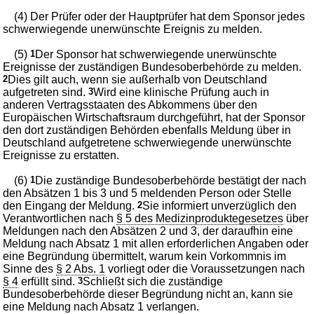
(4) Der Prüfer oder der Hauptprüfer hat dem Sponsor jedes
schwerwiegende unerwünschte Ereignis zu melden.
(5)
1
Der Sponsor hat schwerwiegende unerwünschte
Ereignisse der zuständigen Bundesoberbehörde zu melden.
2
Dies gilt auch, wenn sie außerhalb von Deutschland
aufgetreten sind.
3
Wird eine klinische Prüfung auch in
anderen Vertragsstaaten des Abkommens über den
Europäischen Wirtschaftsraum durchgeführt, hat der Sponsor
den dort zuständigen Behörden ebenfalls Meldung über in
Deutschland aufgetretene schwerwiegende unerwünschte
Ereignisse zu erstatten.
(6)
1
Die zuständige Bundesoberbehörde bestätigt der nach
den Absätzen 1 bis 3 und 5 meldenden Person oder Stelle
den Eingang der Meldung.
2
Sie informiert unverzüglich den
Verantwortlichen nach
§ 5 des Medizinproduktegesetzes
über
Meldungen nach den Absätzen 2 und 3, der daraufhin eine
Meldung nach Absatz 1 mit allen erforderlichen Angaben oder
eine Begründung übermittelt, warum kein Vorkommnis im
Sinne des
§ 2 Abs. 1
vorliegt oder die Voraussetzungen nach
§ 4
erfüllt sind.
3
Schließt sich die zuständige
Bundesoberbehörde dieser Begründung nicht an, kann sie
eine Meldung nach Absatz 1 verlangen.