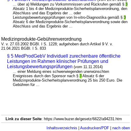
... über a) Meldungen zu Vorkommnissen und Rückrufen gemäß §
3
Absatz 1 bis 4 der Medizinprodukte-Sicherheitsplanverordnung, den
Abschluss und das Ergebnis der ... oder
Leistungsbewertungsprüfungen von In-vitro-Diagnostika gemäß §
3
Absatz 6 der Medizinprodukte-Sicherheitsplanverordnung sowie den
Abschluss und das Ergebnis der ...
Medizinprodukte-Gebührenverordnung
V. v. 27.03.2002 BGBl. I S. 1228; aufgehoben durch Artikel 9 V. v.
21.04.2021 BGBl. I S. 833
§ 5 MedProdGebV Individuell zurechenbare öffentliche
Leistungen im Rahmen klinischer Prüfungen und
Leistungsbewertungsprüfungen
(vom 11.11.2014)
... einer Meldung eines schwerwiegenden unerwünschten
Ereignisses durch den Sponsor nach §
3
Absatz 6 der
Medizinprodukte-Sicherheitsplanverordnung 25 bis 250 Euro. Die
Gebühren für ...
Link zu dieser Seite
: https://www.buzer.de/gesetz/6622/a94231.htm
Inhaltsverzeichnis
|
Ausdrucken/PDF
|
nach oben