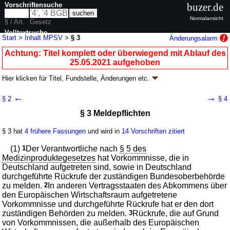
Vorschriftensuche
buzer.de
Normalansicht
§ / Art.
Gesetz
Volltextsuche
Start
>
Inhalt MPSV
>
§ 3
Änderungsalarm
nur in MPSV
Achtung: Titel komplett oder überwiegend mit Ablauf des
25.05.2021 aufgehoben
Hier klicken für
Titel, Fundstelle, Änderungen
etc.
§ 3 - Medizinprodukte-
←
→
§ 2
§ 4
Sicherheitsplanverordnung (MPSV)
§ 3 Meldepflichten
Artikel 1 V. v. 24.06.2002
BGBl. I S. 2131
; aufgehoben durch
Artikel 9
Abs.
1 V. v. 21.04.2021
BGBl. I S. 833
§ 3 hat
4 frühere Fassungen
und wird in
14 Vorschriften zitiert
Geltung ab 28.06.2002; FNA: 7102-47-8
Genehmigungs- und
überwachungsbedürftige Anlagen
(1)
1
Der Verantwortliche nach
§ 5 des
13 weitere Fassungen
|
Drucksachen / Entwurf / Begründung
|
Medizinproduktegesetzes
hat Vorkommnisse, die in
wird in 23 Vorschriften zitiert
Deutschland aufgetreten sind, sowie in Deutschland
durchgeführte Rückrufe der zuständigen Bundesoberbehörde
Abschnitt 2 Meldung von Vorkommnissen und Rückrufen
zu melden.
2
In anderen Vertragsstaaten des Abkommens über
den Europäischen Wirtschaftsraum aufgetretene
Vorkommnisse und durchgeführte Rückrufe hat er den dort
zuständigen Behörden zu melden.
3
Rückrufe, die auf Grund
von Vorkommnissen, die außerhalb des Europäischen