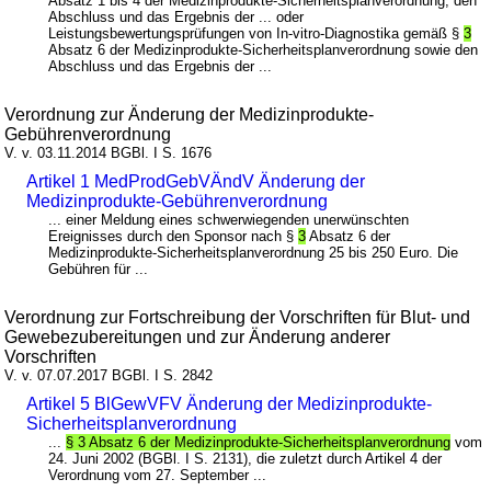
Absatz 1 bis 4 der Medizinprodukte-Sicherheitsplanverordnung, den
Abschluss und das Ergebnis der ... oder
Leistungsbewertungsprüfungen von In-vitro-Diagnostika gemäß §
3
Absatz 6 der Medizinprodukte-Sicherheitsplanverordnung sowie den
Abschluss und das Ergebnis der ...
Verordnung zur Änderung der Medizinprodukte-
Gebührenverordnung
V. v. 03.11.2014 BGBl. I S. 1676
Artikel 1 MedProdGebVÄndV Änderung der
Medizinprodukte-Gebührenverordnung
... einer Meldung eines schwerwiegenden unerwünschten
Ereignisses durch den Sponsor nach §
3
Absatz 6 der
Medizinprodukte-Sicherheitsplanverordnung 25 bis 250 Euro. Die
Gebühren für ...
Verordnung zur Fortschreibung der Vorschriften für Blut- und
Gewebezubereitungen und zur Änderung anderer
Vorschriften
V. v. 07.07.2017 BGBl. I S. 2842
Artikel 5 BlGewVFV Änderung der Medizinprodukte-
Sicherheitsplanverordnung
...
§ 3 Absatz 6 der Medizinprodukte-Sicherheitsplanverordnung
vom
24. Juni 2002 (BGBl. I S. 2131), die zuletzt durch Artikel 4 der
Verordnung vom 27. September ...