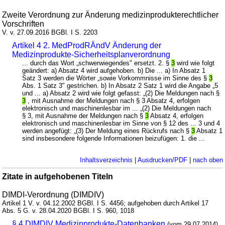
Zweite Verordnung zur Änderung medizinprodukterechtlicher
Vorschriften
V. v. 27.09.2016 BGBl. I S. 2203
Artikel 4 2. MedProdRÄndV Änderung der
Medizinprodukte-Sicherheitsplanverordnung
... durch das Wort „schwerwiegendes" ersetzt. 2. §
3
wird wie folgt
geändert: a) Absatz 4 wird aufgehoben. b) Die ... a) In Absatz 1
Satz 3 werden die Wörter „sowie Vorkommnisse im Sinne des §
3
Abs. 1 Satz 3" gestrichen. b) In Absatz 2 Satz 1 wird die Angabe „5
und ... a) Absatz 2 wird wie folgt gefasst: „(2) Die Meldungen nach §
3
, mit Ausnahme der Meldungen nach § 3 Absatz 4, erfolgen
elektronisch und maschinenlesbar im ... „(2) Die Meldungen nach
§ 3, mit Ausnahme der Meldungen nach §
3
Absatz 4, erfolgen
elektronisch und maschinenlesbar im Sinne von § 12 des ... 3 und 4
werden angefügt: „(3) Der Meldung eines Rückrufs nach §
3
Absatz 1
sind insbesondere folgende Informationen beizufügen: 1. die ...
Inhaltsverzeichnis
|
Ausdrucken/PDF
|
nach oben
Zitate in aufgehobenen Titeln
DIMDI-Verordnung (DIMDIV)
Artikel 1 V. v. 04.12.2002 BGBl. I S. 4456; aufgehoben durch Artikel 17
Abs. 5 G. v. 28.04.2020 BGBl. I S. 960, 1018
§ 4 DIMDIV Medizinprodukte-Datenbanken
(vom 29.07.2014)