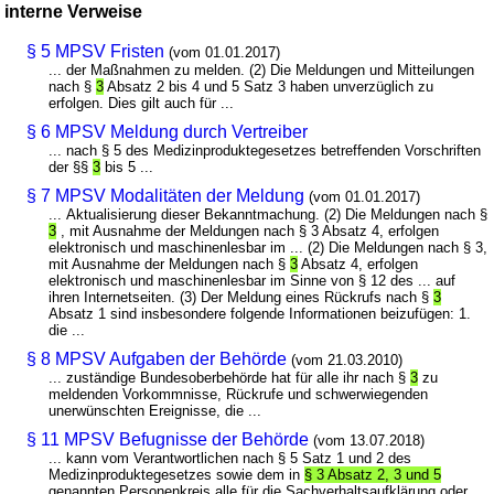
interne Verweise
§ 5 MPSV Fristen
(vom 01.01.2017)
... der Maßnahmen zu melden. (2) Die Meldungen und Mitteilungen
nach §
3
Absatz 2 bis 4 und 5 Satz 3 haben unverzüglich zu
erfolgen. Dies gilt auch für ...
§ 6 MPSV Meldung durch Vertreiber
... nach § 5 des Medizinproduktegesetzes betreffenden Vorschriften
der §§
3
bis 5 ...
§ 7 MPSV Modalitäten der Meldung
(vom 01.01.2017)
... Aktualisierung dieser Bekanntmachung. (2) Die Meldungen nach §
3
, mit Ausnahme der Meldungen nach § 3 Absatz 4, erfolgen
elektronisch und maschinenlesbar im ... (2) Die Meldungen nach § 3,
mit Ausnahme der Meldungen nach §
3
Absatz 4, erfolgen
elektronisch und maschinenlesbar im Sinne von § 12 des ... auf
ihren Internetseiten. (3) Der Meldung eines Rückrufs nach §
3
Absatz 1 sind insbesondere folgende Informationen beizufügen: 1.
die ...
§ 8 MPSV Aufgaben der Behörde
(vom 21.03.2010)
... zuständige Bundesoberbehörde hat für alle ihr nach §
3
zu
meldenden Vorkommnisse, Rückrufe und schwerwiegenden
unerwünschten Ereignisse, die ...
§ 11 MPSV Befugnisse der Behörde
(vom 13.07.2018)
... kann vom Verantwortlichen nach § 5 Satz 1 und 2 des
Medizinproduktegesetzes sowie dem in
§ 3 Absatz 2, 3 und 5
genannten Personenkreis alle für die Sachverhaltsaufklärung oder