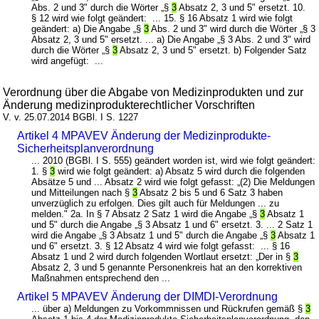
Abs. 2 und 3" durch die Wörter „§
3
Absatz 2, 3 und 5" ersetzt. 10.
§ 12 wird wie folgt geändert: ... 15. § 16 Absatz 1 wird wie folgt
geändert: a) Die Angabe „§
3
Abs. 2 und 3" wird durch die Wörter „§ 3
Absatz 2, 3 und 5" ersetzt. ... a) Die Angabe „§ 3 Abs. 2 und 3" wird
durch die Wörter „§
3
Absatz 2, 3 und 5" ersetzt. b) Folgender Satz
wird angefügt: ...
Verordnung über die Abgabe von Medizinprodukten und zur
Änderung medizinprodukterechtlicher Vorschriften
V. v. 25.07.2014 BGBl. I S. 1227
Artikel 4 MPAVEV Änderung der Medizinprodukte-
Sicherheitsplanverordnung
... 2010 (BGBl. I S. 555) geändert worden ist, wird wie folgt geändert:
1. §
3
wird wie folgt geändert: a) Absatz 5 wird durch die folgenden
Absätze 5 und ... Absatz 2 wird wie folgt gefasst: „(2) Die Meldungen
und Mitteilungen nach §
3
Absatz 2 bis 5 und 6 Satz 3 haben
unverzüglich zu erfolgen. Dies gilt auch für Meldungen ... zu
melden." 2a. In § 7 Absatz 2 Satz 1 wird die Angabe „§
3
Absatz 1
und 5" durch die Angabe „§ 3 Absatz 1 und 6" ersetzt. 3. ... 2 Satz 1
wird die Angabe „§ 3 Absatz 1 und 5" durch die Angabe „§
3
Absatz 1
und 6" ersetzt. 3. § 12 Absatz 4 wird wie folgt gefasst: ... § 16
Absatz 1 und 2 wird durch folgenden Wortlaut ersetzt: „Der in §
3
Absatz 2, 3 und 5 genannte Personenkreis hat an den korrektiven
Maßnahmen entsprechend den ...
Artikel 5 MPAVEV Änderung der DIMDI-Verordnung
... über a) Meldungen zu Vorkommnissen und Rückrufen gemäß §
3