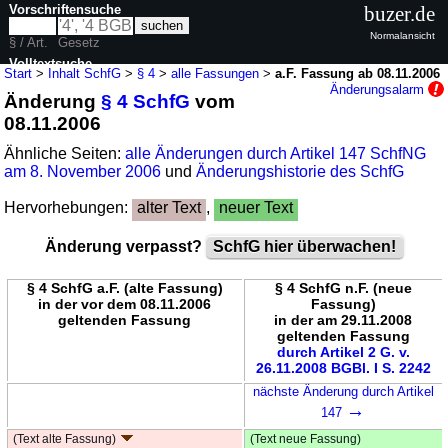
Vorschriftensuche
buzer.de
Normalansicht
§ / Art.
Gesetz
Volltextsuche
Start
>
Inhalt SchfG
>
§ 4
>
alle Fassungen
>
a.F. Fassung ab 08.11.2006
Änderungsalarm
Änderung
§ 4 SchfG
vom
nur in SchfG
08.11.2006
Ähnliche Seiten:
alle Änderungen durch Artikel 147 SchfNG
am 8. November 2006
und
Änderungshistorie des SchfG
Hervorhebungen:
alter Text
,
neuer Text
Änderung verpasst?
SchfG hier überwachen!
§ 4 SchfG a.F. (alte Fassung)
§ 4 SchfG n.F. (neue
in der vor dem 08.11.2006
Fassung)
geltenden Fassung
in der am 29.11.2008
geltenden Fassung
durch Artikel 2 G. v.
26.11.2008 BGBl. I S. 2242
nächste Änderung durch Artikel
→
147
(Text alte Fassung)
(Text neue Fassung)