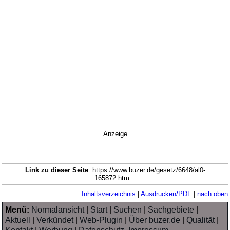
Anzeige
Link zu dieser Seite
: https://www.buzer.de/gesetz/6648/al0-
165872.htm
Inhaltsverzeichnis
|
Ausdrucken/PDF
|
nach oben
Menü:
Normalansicht
|
Start
|
Suchen
|
Sachgebiete
|
Aktuell
|
Verkündet
|
Web-Plugin
|
Über buzer.de
|
Qualität
|