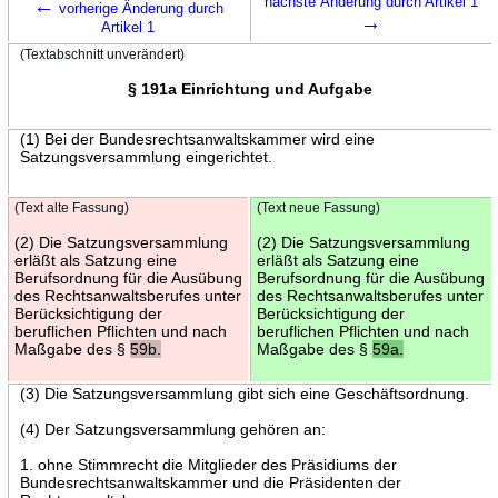
←
nächste Änderung durch Artikel 1
vorherige Änderung durch
→
Artikel 1
(Textabschnitt unverändert)
§ 191a Einrichtung und Aufgabe
(1) Bei der Bundesrechtsanwaltskammer wird eine
Satzungsversammlung eingerichtet.
(Text alte Fassung)
(Text neue Fassung)
(2) Die Satzungsversammlung
(2) Die Satzungsversammlung
erläßt als Satzung eine
erläßt als Satzung eine
Berufsordnung für die Ausübung
Berufsordnung für die Ausübung
des Rechtsanwaltsberufes unter
des Rechtsanwaltsberufes unter
Berücksichtigung der
Berücksichtigung der
beruflichen Pflichten und nach
beruflichen Pflichten und nach
Maßgabe des §
59b.
Maßgabe des §
59a.
(3) Die Satzungsversammlung gibt sich eine Geschäftsordnung.
(4) Der Satzungsversammlung gehören an:
1. ohne Stimmrecht die Mitglieder des Präsidiums der
Bundesrechtsanwaltskammer und die Präsidenten der