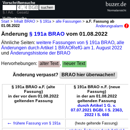
Vorschriftensuche
buzer.de
Normalansicht
§ / Art.
Gesetz
Volltextsuche
Start
>
Inhalt BRAO
>
§ 191a
>
alle Fassungen
>
a.F. Fassung ab
01.08.2022
Änderungsalarm
nur in BRAO
Änderung
§ 191a BRAO
vom 01.08.2022
Ähnliche Seiten:
weitere Fassungen von § 191a BRAO
,
alle
Änderungen durch Artikel 1 BRAORefG am 1. August 2022
und
Änderungshistorie der BRAO
Hervorhebungen:
alter Text
,
neuer Text
Änderung verpasst?
BRAO hier überwachen!
§ 191a BRAO a.F. (alte
§ 191a BRAO n.F. (neue
Fassung)
Fassung)
in der vor dem 01.08.2022
in der am 01.08.2022
geltenden Fassung
geltenden Fassung
durch Artikel 1 G. v.
07.07.2021 BGBl. I S. 2363,
2022 I S. 666
←
frühere Fassung von § 191a
(heute geltende Fassung)