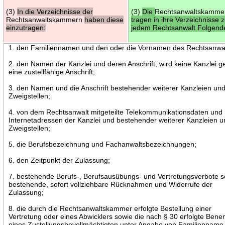
(3)
In die Verzeichnisse der
(3)
Die
Rechtsanwaltskamme
Rechtsanwaltskammern
haben diese
tragen in ihre Verzeichnisse 
einzutragen:
jedem Rechtsanwalt Folgende
1. den Familiennamen und den oder die Vornamen des Rechtsanwal
2. den Namen der Kanzlei und deren Anschrift; wird keine Kanzlei ge
eine zustellfähige Anschrift;
3. den Namen und die Anschrift bestehender weiterer Kanzleien un
Zweigstellen;
4. von dem Rechtsanwalt mitgeteilte Telekommunikationsdaten und
Internetadressen der Kanzlei und bestehender weiterer Kanzleien 
Zweigstellen;
5. die Berufsbezeichnung und Fachanwaltsbezeichnungen;
6. den Zeitpunkt der Zulassung;
7. bestehende Berufs-, Berufsausübungs- und Vertretungsverbote 
bestehende, sofort vollziehbare Rücknahmen und Widerrufe der
Zulassung;
8. die durch die Rechtsanwaltskammer erfolgte Bestellung einer
Vertretung oder eines Abwicklers sowie die nach § 30 erfolgte Ben
eines Zustellungsbevollmächtigten unter Angabe von Familienname