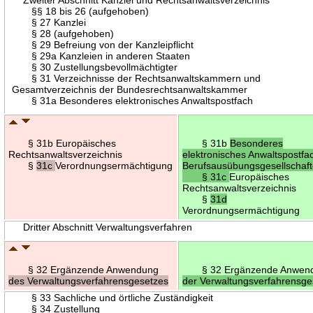
§§ 18 bis 26 (aufgehoben)
§ 27 Kanzlei
§ 28 (aufgehoben)
§ 29 Befreiung von der Kanzleipflicht
§ 29a Kanzleien in anderen Staaten
§ 30 Zustellungsbevollmächtigter
§ 31 Verzeichnisse der Rechtsanwaltskammern und
Gesamtverzeichnis der Bundesrechtsanwaltskammer
§ 31a Besonderes elektronisches Anwaltspostfach
§ 31b Europäisches
§ 31b
Besonderes
Rechtsanwaltsverzeichnis
elektronisches Anwaltspostfac
§
31c
Verordnungsermächtigung
Berufsausübungsgesellschaf
§ 31c
Europäisches
Rechtsanwaltsverzeichnis
§
31d
Verordnungsermächtigung
Dritter Abschnitt Verwaltungsverfahren
§ 32 Ergänzende Anwendung
§ 32 Ergänzende Anwen
des Verwaltungsverfahrensgesetzes
der Verwaltungsverfahrensge
§ 33 Sachliche und örtliche Zuständigkeit
§ 34 Zustellung