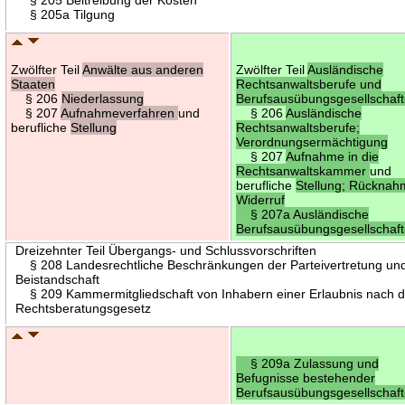
§ 205a Tilgung
Zwölfter Teil
Anwälte aus anderen
Zwölfter Teil
Ausländische
Staaten
Rechtsanwaltsberufe und
§ 206
Niederlassung
Berufsausübungsgesellschaf
§ 207
Aufnahmeverfahren
und
§ 206
Ausländische
berufliche
Stellung
Rechtsanwaltsberufe;
Verordnungsermächtigung
§ 207
Aufnahme in die
Rechtsanwaltskammer
und
berufliche
Stellung; Rücknah
Widerruf
§ 207a Ausländische
Berufsausübungsgesellschaf
Dreizehnter Teil Übergangs- und Schlussvorschriften
§ 208 Landesrechtliche Beschränkungen der Parteivertretung un
Beistandschaft
§ 209 Kammermitgliedschaft von Inhabern einer Erlaubnis nach 
Rechtsberatungsgesetz
§ 209a Zulassung und
Befugnisse bestehender
Berufsausübungsgesellschaf