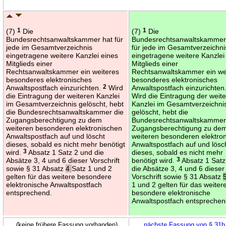
(7)
1
Die
(7)
1
Die
Bundesrechtsanwaltskammer hat für
Bundesrechtsanwaltskammer
jede im Gesamtverzeichnis
für jede im Gesamtverzeichni
eingetragene weitere Kanzlei eines
eingetragene weitere Kanzlei
Mitglieds einer
Mitglieds einer
Rechtsanwaltskammer ein weiteres
Rechtsanwaltskammer ein we
besonderes elektronisches
besonderes elektronisches
Anwaltspostfach einzurichten.
2
Wird
Anwaltspostfach einzurichten
die Eintragung der weiteren Kanzlei
Wird die Eintragung der weit
im Gesamtverzeichnis gelöscht, hebt
Kanzlei im Gesamtverzeichni
die Bundesrechtsanwaltskammer die
gelöscht, hebt die
Zugangsberechtigung zu dem
Bundesrechtsanwaltskammer
weiteren besonderen elektronischen
Zugangsberechtigung zu de
Anwaltspostfach auf und löscht
weiteren besonderen elektro
dieses, sobald es nicht mehr benötigt
Anwaltspostfach auf und lösc
wird.
3
Absatz 1 Satz 2 und die
dieses, sobald es nicht mehr
Absätze 3, 4 und 6 dieser Vorschrift
benötigt wird.
3
Absatz 1 Satz
sowie § 31 Absatz
4
Satz 1 und 2
die Absätze 3, 4 und 6 dieser
gelten für das weitere besondere
Vorschrift sowie § 31 Absatz
elektronische Anwaltspostfach
1 und 2 gelten für das weiter
entsprechend.
besondere elektronische
Anwaltspostfach entsprechen
(keine frühere Fassung vorhanden)
nächste Fassung von § 31