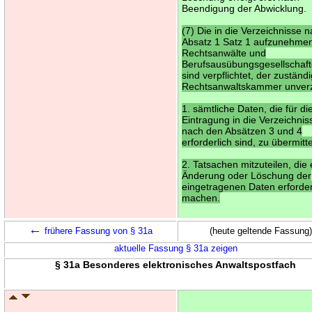
Beendigung der Abwicklung.
(7) Die in die Verzeichnisse 
Absatz 1 Satz 1 aufzunehme
Rechtsanwälte und
Berufsausübungsgesellschaf
sind verpflichtet, der zuständ
Rechtsanwaltskammer unverz
1. sämtliche Daten, die für di
Eintragung in die Verzeichnis
nach den Absätzen 3 und 4
erforderlich sind, zu übermitte
2. Tatsachen mitzuteilen, die 
Änderung oder Löschung der
eingetragenen Daten erforder
machen.
←
frühere Fassung von § 31a
(heute geltende Fassung)
aktuelle Fassung § 31a zeigen
§ 31a Besonderes elektronisches Anwaltspostfach