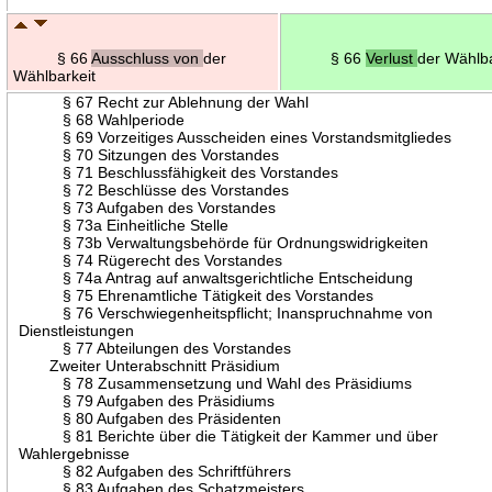
§ 66
Ausschluss von
der
§ 66
Verlust
der Wählba
Wählbarkeit
§ 67 Recht zur Ablehnung der Wahl
§ 68 Wahlperiode
§ 69 Vorzeitiges Ausscheiden eines Vorstandsmitgliedes
§ 70 Sitzungen des Vorstandes
§ 71 Beschlussfähigkeit des Vorstandes
§ 72 Beschlüsse des Vorstandes
§ 73 Aufgaben des Vorstandes
§ 73a Einheitliche Stelle
§ 73b Verwaltungsbehörde für Ordnungswidrigkeiten
§ 74 Rügerecht des Vorstandes
§ 74a Antrag auf anwaltsgerichtliche Entscheidung
§ 75 Ehrenamtliche Tätigkeit des Vorstandes
§ 76 Verschwiegenheitspflicht; Inanspruchnahme von
Dienstleistungen
§ 77 Abteilungen des Vorstandes
Zweiter Unterabschnitt Präsidium
§ 78 Zusammensetzung und Wahl des Präsidiums
§ 79 Aufgaben des Präsidiums
§ 80 Aufgaben des Präsidenten
§ 81 Berichte über die Tätigkeit der Kammer und über
Wahlergebnisse
§ 82 Aufgaben des Schriftführers
§ 83 Aufgaben des Schatzmeisters