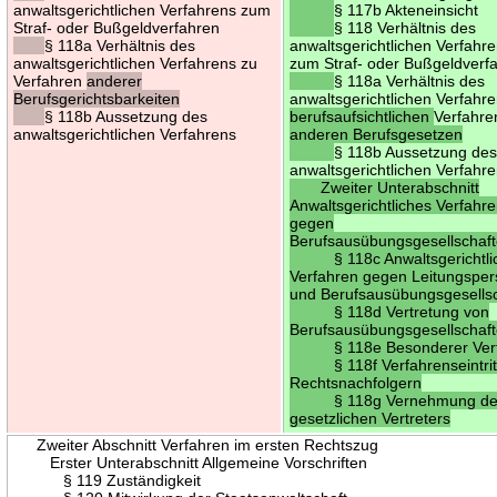
anwaltsgerichtlichen Verfahrens zum
§ 117b Akteneinsicht
Straf- oder Bußgeldverfahren
§ 118 Verhältnis des
§ 118a Verhältnis des
anwaltsgerichtlichen Verfahr
anwaltsgerichtlichen Verfahrens zu
zum Straf- oder Bußgeldverf
Verfahren
anderer
§ 118a Verhältnis des
Berufsgerichtsbarkeiten
anwaltsgerichtlichen Verfahr
§ 118b Aussetzung des
berufsaufsichtlichen
Verfahr
anwaltsgerichtlichen Verfahrens
anderen Berufsgesetzen
§ 118b Aussetzung de
anwaltsgerichtlichen Verfahr
Zweiter Unterabschnitt
Anwaltsgerichtliches Verfahr
gegen
Berufsausübungsgesellschaf
§ 118c Anwaltsgerichtli
Verfahren gegen Leitungspe
und Berufsausübungsgesells
§ 118d Vertretung von
Berufsausübungsgesellschaf
§ 118e Besonderer Vert
§ 118f Verfahrenseintrit
Rechtsnachfolgern
§ 118g Vernehmung de
gesetzlichen Vertreters
Zweiter Abschnitt Verfahren im ersten Rechtszug
Erster Unterabschnitt Allgemeine Vorschriften
§ 119 Zuständigkeit