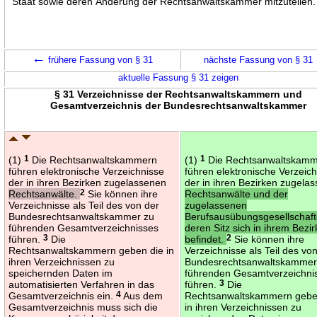
Staat sowie deren Änderung der Rechtsanwaltskammer mitzuteilen.
←
frühere Fassung von § 31
nächste Fassung von § 31
aktuelle Fassung § 31 zeigen
§ 31 Verzeichnisse der Rechtsanwaltskammern und
Gesamtverzeichnis der Bundesrechtsanwaltskammer
(1)
1
Die Rechtsanwaltskammern
(1)
1
Die Rechtsanwaltskam
führen elektronische Verzeichnisse
führen elektronische Verzeic
der in ihren Bezirken zugelassenen
der in ihren Bezirken zugela
Rechtsanwälte.
2
Sie können ihre
Rechtsanwälte und der
Verzeichnisse als Teil des von der
zugelassenen
Bundesrechtsanwaltskammer zu
Berufsausübungsgesellschaft
führenden Gesamtverzeichnisses
deren Sitz sich in ihrem Bezir
führen.
3
Die
befindet.
2
Sie können ihre
Rechtsanwaltskammern geben die in
Verzeichnisse als Teil des vo
ihren Verzeichnissen zu
Bundesrechtsanwaltskammer
speichernden Daten im
führenden Gesamtverzeichni
automatisierten Verfahren in das
führen.
3
Die
Gesamtverzeichnis ein.
4
Aus dem
Rechtsanwaltskammern gebe
Gesamtverzeichnis muss sich die
in ihren Verzeichnissen zu