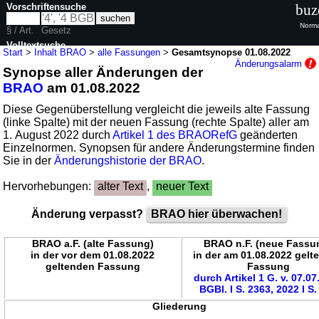
Vorschriftensuche
buz
Norma
§ / Art.
Gesetz
Volltextsuche
Start
>
Inhalt BRAO
>
alle Fassungen
>
Gesamtsynopse 01.08.2022
Änderungsalarm
Synopse aller Änderungen der
nur in BRAO
BRAO
am 01.08.2022
Diese Gegenüberstellung vergleicht die jeweils alte Fassung
(linke Spalte) mit der neuen Fassung (rechte Spalte) aller am
1. August 2022 durch
Artikel 1 des BRAORefG
geänderten
Einzelnormen. Synopsen für andere Änderungstermine finden
Sie in der
Änderungshistorie der BRAO
.
Hervorhebungen:
alter Text
,
neuer Text
Änderung verpasst?
BRAO hier überwachen!
BRAO a.F. (alte Fassung)
BRAO n.F. (neue Fassu
in der vor dem 01.08.2022
in der am 01.08.2022 gelt
geltenden Fassung
Fassung
durch Artikel 1 G. v. 07.0
BGBl. I S. 2363, 2022 I S.
Gliederung