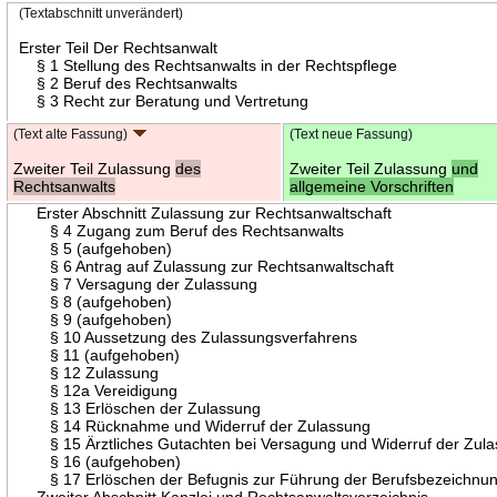
(Textabschnitt unverändert)
Erster Teil Der Rechtsanwalt
§ 1 Stellung des Rechtsanwalts in der Rechtspflege
§ 2 Beruf des Rechtsanwalts
§ 3 Recht zur Beratung und Vertretung
(Text alte Fassung)
(Text neue Fassung)
Zweiter Teil Zulassung
des
Zweiter Teil Zulassung
und
Rechtsanwalts
allgemeine Vorschriften
Erster Abschnitt Zulassung zur Rechtsanwaltschaft
§ 4 Zugang zum Beruf des Rechtsanwalts
§ 5 (aufgehoben)
§ 6 Antrag auf Zulassung zur Rechtsanwaltschaft
§ 7 Versagung der Zulassung
§ 8 (aufgehoben)
§ 9 (aufgehoben)
§ 10 Aussetzung des Zulassungsverfahrens
§ 11 (aufgehoben)
§ 12 Zulassung
§ 12a Vereidigung
§ 13 Erlöschen der Zulassung
§ 14 Rücknahme und Widerruf der Zulassung
§ 15 Ärztliches Gutachten bei Versagung und Widerruf der Zul
§ 16 (aufgehoben)
§ 17 Erlöschen der Befugnis zur Führung der Berufsbezeichnu
Zweiter Abschnitt Kanzlei und Rechtsanwaltsverzeichnis