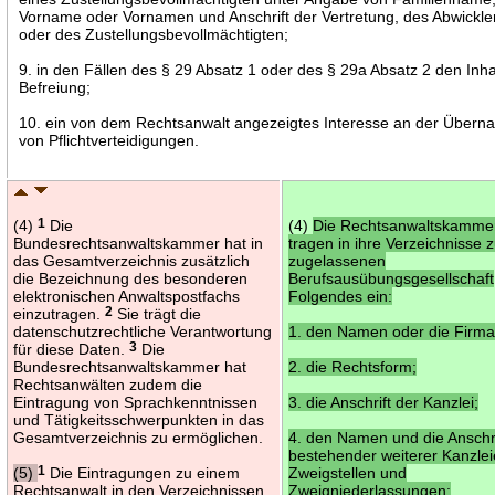
Vorname oder Vornamen und Anschrift der Vertretung, des Abwickle
oder des Zustellungsbevollmächtigten;
9. in den Fällen des § 29 Absatz 1 oder des § 29a Absatz 2 den Inha
Befreiung;
10. ein von dem Rechtsanwalt angezeigtes Interesse an der Über
von Pflichtverteidigungen.
(4)
1
Die
(4)
Die Rechtsanwaltskamme
Bundesrechtsanwaltskammer hat in
tragen in ihre Verzeichnisse z
das Gesamtverzeichnis zusätzlich
zugelassenen
die Bezeichnung des besonderen
Berufsausübungsgesellschaft
elektronischen Anwaltspostfachs
Folgendes ein:
einzutragen.
2
Sie trägt die
datenschutzrechtliche Verantwortung
1. den Namen oder die Firma
für diese Daten.
3
Die
Bundesrechtsanwaltskammer hat
2. die Rechtsform;
Rechtsanwälten zudem die
Eintragung von Sprachkenntnissen
3. die Anschrift der Kanzlei;
und Tätigkeitsschwerpunkten in das
Gesamtverzeichnis zu ermöglichen.
4. den Namen und die Anschri
bestehender weiterer Kanzlei
(5)
1
Die Eintragungen zu einem
Zweigstellen und
Rechtsanwalt in den Verzeichnissen
Zweigniederlassungen;