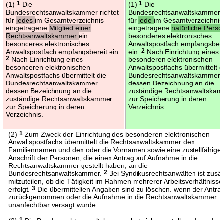
(1)
1
Die
(1)
1
Die
Bundesrechtsanwaltskammer richtet
Bundesrechtsanwaltskammer 
für
jedes
im Gesamtverzeichnis
für
jede
im Gesamtverzeichni
eingetragene
Mitglied einer
eingetragene
natürliche Per
Rechtsanwaltskammer
ein
besonderes elektronisches
besonderes elektronisches
Anwaltspostfach empfangsber
Anwaltspostfach empfangsbereit ein.
ein.
2
Nach Einrichtung eines
2
Nach Einrichtung eines
besonderen elektronischen
besonderen elektronischen
Anwaltspostfachs übermittelt 
Anwaltspostfachs übermittelt die
Bundesrechtsanwaltskamme
Bundesrechtsanwaltskammer
dessen Bezeichnung an die
dessen Bezeichnung an die
zuständige Rechtsanwaltsk
zuständige Rechtsanwaltskammer
zur Speicherung in deren
zur Speicherung in deren
Verzeichnis.
Verzeichnis.
(2)
1
Zum Zweck der Einrichtung des besonderen elektronischen
Anwaltspostfachs übermittelt die Rechtsanwaltskammer den
Familiennamen und den oder die Vornamen sowie eine zustellfähig
Anschrift der Personen, die einen Antrag auf Aufnahme in die
Rechtsanwaltskammer gestellt haben, an die
Bundesrechtsanwaltskammer.
2
Bei Syndikusrechtsanwälten ist zusä
mitzuteilen, ob die Tätigkeit im Rahmen mehrerer Arbeitsverhältniss
erfolgt.
3
Die übermittelten Angaben sind zu löschen, wenn der Antr
zurückgenommen oder die Aufnahme in die Rechtsanwaltskammer
unanfechtbar versagt wurde.
1