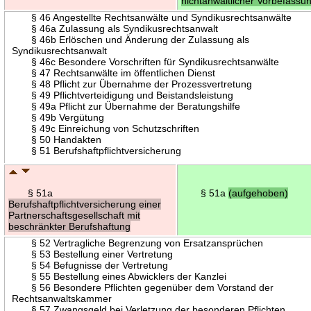
nichtanwaltlicher Vorbefassu
§ 46 Angestellte Rechtsanwälte und Syndikusrechtsanwälte
§ 46a Zulassung als Syndikusrechtsanwalt
§ 46b Erlöschen und Änderung der Zulassung als
Syndikusrechtsanwalt
§ 46c Besondere Vorschriften für Syndikusrechtsanwälte
§ 47 Rechtsanwälte im öffentlichen Dienst
§ 48 Pflicht zur Übernahme der Prozessvertretung
§ 49 Pflichtverteidigung und Beistandsleistung
§ 49a Pflicht zur Übernahme der Beratungshilfe
§ 49b Vergütung
§ 49c Einreichung von Schutzschriften
§ 50 Handakten
§ 51 Berufshaftpflichtversicherung
§ 51a
§ 51a
(aufgehoben)
Berufshaftpflichtversicherung einer
Partnerschaftsgesellschaft mit
beschränkter Berufshaftung
§ 52 Vertragliche Begrenzung von Ersatzansprüchen
§ 53 Bestellung einer Vertretung
§ 54 Befugnisse der Vertretung
§ 55 Bestellung eines Abwicklers der Kanzlei
§ 56 Besondere Pflichten gegenüber dem Vorstand der
Rechtsanwaltskammer
§ 57 Zwangsgeld bei Verletzung der besonderen Pflichten