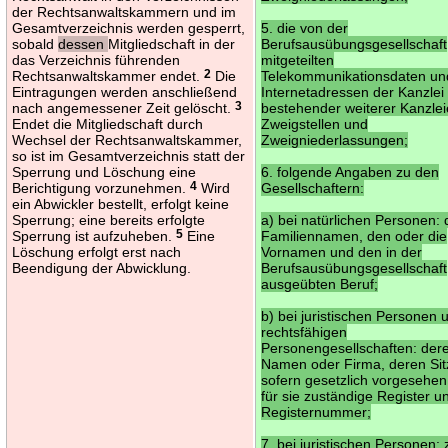
der Rechtsanwaltskammern und im
Gesamtverzeichnis werden gesperrt,
5. die von der
sobald
dessen
Mitgliedschaft in der
Berufsausübungsgesellschaft
das Verzeichnis führenden
mitgeteilten
Rechtsanwaltskammer endet.
2
Die
Telekommunikationsdaten un
Eintragungen werden anschließend
Internetadressen der Kanzlei
nach angemessener Zeit gelöscht.
3
bestehender weiterer Kanzlei
Endet die Mitgliedschaft durch
Zweigstellen und
Wechsel der Rechtsanwaltskammer,
Zweigniederlassungen;
so ist im Gesamtverzeichnis statt der
Sperrung und Löschung eine
6. folgende Angaben zu den
Berichtigung vorzunehmen.
4
Wird
Gesellschaftern:
ein Abwickler bestellt, erfolgt keine
Sperrung; eine bereits erfolgte
a) bei natürlichen Personen:
Sperrung ist aufzuheben.
5
Eine
Familiennamen, den oder die
Löschung erfolgt erst nach
Vornamen und den in der
Beendigung der Abwicklung.
Berufsausübungsgesellschaft
ausgeübten Beruf;
b) bei juristischen Personen 
rechtsfähigen
Personengesellschaften: der
Namen oder Firma, deren Sit
sofern gesetzlich vorgesehen
für sie zuständige Register u
Registernummer;
7. bei juristischen Personen: 