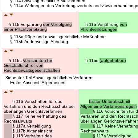
§ 114 Anwaltsgerichtliche Maßnahmen
§ 114a Wirkungen des Vertretungsverbots und Zuwiderhandlung
§ 115 Verjährung
der Verfolgung
§ 115 Verjährung
von
einer Pflichtverletzung
Pflichtverletzungen
§ 115a Rüge und anwaltsgerichtliche Maßnahme
§ 115b Anderweitige Ahndung
§ 115c
Vorschriften für
§ 115c
(aufgehoben)
Geschäftsführer von
Rechtsanwaltsgesellschaften
Siebenter Teil Anwaltsgerichtliches Verfahren
Erster Abschnitt Allgemeines
§ 116 Vorschriften für das
Erster Unterabschnitt
Verfahren und den Rechtsschutz bei
Allgemeine Verfahrensregeln
überlangen Gerichtsverfahren
§ 116 Vorschriften für 
§ 117 Keine Verhaftung des
Verfahren und den Rechtssch
Rechtsanwalts
überlangen Gerichtsverfahre
§ 117a Verteidigung
§ 117 Keine Verhaftun
§ 117b Akteneinsicht
Rechtsanwalts
§ 118 Verhältnis des
§ 117a Verteidigung