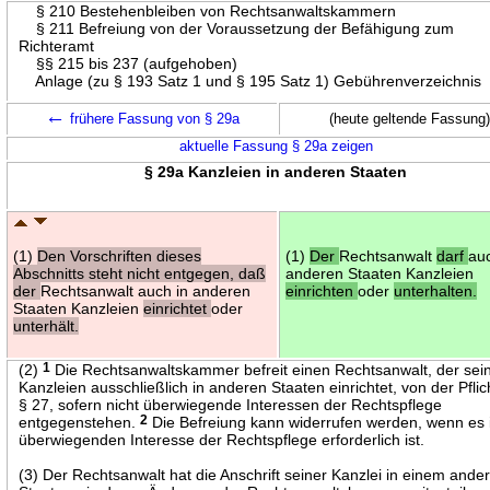
§ 210 Bestehenbleiben von Rechtsanwaltskammern
§ 211 Befreiung von der Voraussetzung der Befähigung zum
Richteramt
§§ 215 bis 237 (aufgehoben)
Anlage (zu § 193 Satz 1 und § 195 Satz 1) Gebührenverzeichnis
←
frühere Fassung von § 29a
(heute geltende Fassung)
aktuelle Fassung § 29a zeigen
§ 29a Kanzleien in anderen Staaten
(1)
Den Vorschriften dieses
(1)
Der
Rechtsanwalt
darf
au
Abschnitts steht nicht entgegen, daß
anderen Staaten Kanzleien
der
Rechtsanwalt auch in anderen
einrichten
oder
unterhalten.
Staaten Kanzleien
einrichtet
oder
unterhält.
(2)
1
Die Rechtsanwaltskammer befreit einen Rechtsanwalt, der sei
Kanzleien ausschließlich in anderen Staaten einrichtet, von der Pflic
§ 27, sofern nicht überwiegende Interessen der Rechtspflege
entgegenstehen.
2
Die Befreiung kann widerrufen werden, wenn es
überwiegenden Interesse der Rechtspflege erforderlich ist.
(3) Der Rechtsanwalt hat die Anschrift seiner Kanzlei in einem ande