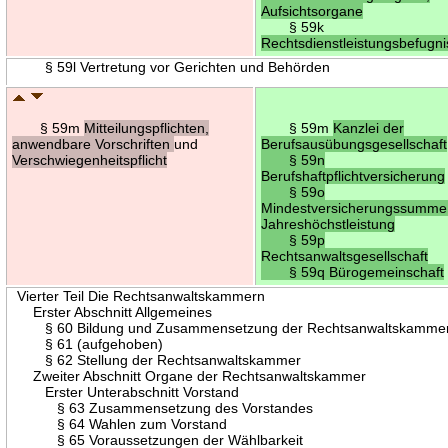
Aufsichtsorgane
§ 59k
Rechtsdienstleistungsbefugni
§ 59l Vertretung vor Gerichten und Behörden
§ 59m
Mitteilungspflichten,
§ 59m
Kanzlei der
anwendbare Vorschriften
und
Berufsausübungsgesellschaft
Verschwiegenheitspflicht
§ 59n
Berufshaftpflichtversicherung
§ 59o
Mindestversicherungssumm
Jahreshöchstleistung
§ 59p
Rechtsanwaltsgesellschaft
§ 59q Bürogemeinschaft
Vierter Teil Die Rechtsanwaltskammern
Erster Abschnitt Allgemeines
§ 60 Bildung und Zusammensetzung der Rechtsanwaltskamme
§ 61 (aufgehoben)
§ 62 Stellung der Rechtsanwaltskammer
Zweiter Abschnitt Organe der Rechtsanwaltskammer
Erster Unterabschnitt Vorstand
§ 63 Zusammensetzung des Vorstandes
§ 64 Wahlen zum Vorstand
§ 65 Voraussetzungen der Wählbarkeit