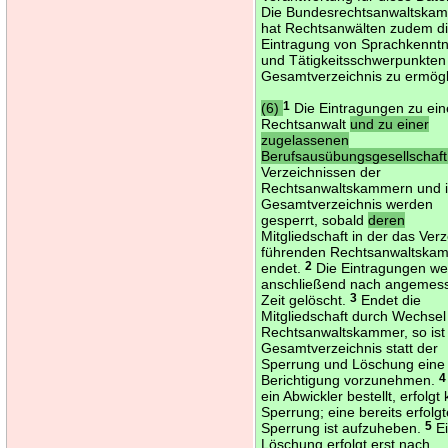
Die Bundesrechtsanwaltska
hat Rechtsanwälten zudem d
Eintragung von Sprachkenntn
und Tätigkeitsschwerpunkten
Gesamtverzeichnis zu ermögl
(6)
1
Die Eintragungen zu ei
Rechtsanwalt
und zu einer
zugelassenen
Berufsausübungsgesellschaf
Verzeichnissen der
Rechtsanwaltskammern und 
Gesamtverzeichnis werden
gesperrt, sobald
deren
Mitgliedschaft in der das Verz
führenden Rechtsanwaltska
endet.
2
Die Eintragungen w
anschließend nach angemes
Zeit gelöscht.
3
Endet die
Mitgliedschaft durch Wechsel
Rechtsanwaltskammer, so ist
Gesamtverzeichnis statt der
Sperrung und Löschung eine
Berichtigung vorzunehmen.
4
ein Abwickler bestellt, erfolgt
Sperrung; eine bereits erfolg
Sperrung ist aufzuheben.
5
E
Löschung erfolgt erst nach