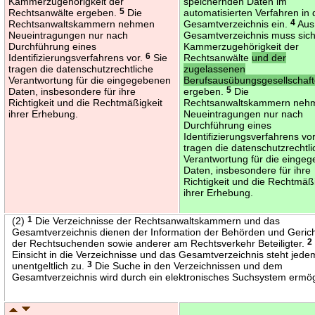
Kammerzugehörigkeit der
speichernden Daten im
Rechtsanwälte ergeben.
5
Die
automatisierten Verfahren in
Rechtsanwaltskammern nehmen
Gesamtverzeichnis ein.
4
Aus
Neueintragungen nur nach
Gesamtverzeichnis muss sich
Durchführung eines
Kammerzugehörigkeit der
Identifizierungsverfahrens vor.
6
Sie
Rechtsanwälte
und der
tragen die datenschutzrechtliche
zugelassenen
Verantwortung für die eingegebenen
Berufsausübungsgesellschaf
Daten, insbesondere für ihre
ergeben.
5
Die
Richtigkeit und die Rechtmäßigkeit
Rechtsanwaltskammern neh
ihrer Erhebung.
Neueintragungen nur nach
Durchführung eines
Identifizierungsverfahrens vo
tragen die datenschutzrechtl
Verantwortung für die einge
Daten, insbesondere für ihre
Richtigkeit und die Rechtmäß
ihrer Erhebung.
(2)
1
Die Verzeichnisse der Rechtsanwaltskammern und das
Gesamtverzeichnis dienen der Information der Behörden und Gerich
der Rechtsuchenden sowie anderer am Rechtsverkehr Beteiligter.
2
Einsicht in die Verzeichnisse und das Gesamtverzeichnis steht jede
unentgeltlich zu.
3
Die Suche in den Verzeichnissen und dem
Gesamtverzeichnis wird durch ein elektronisches Suchsystem ermög