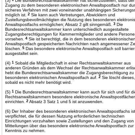
(3)
Die Bundesrechtsanwaltskammer hat sicherzustellen, dass der
Zugang zu dem besonderen elektronischen Anwaltspostfach nur dur
sicheres Verfahren mit zwei voneinander unabhängigen Sicherungsm
möglich ist.
2
Sie kann auch Vertretungen, Abwicklern und
Zustellungsbevollmächtigten die Nutzung des besonderen elektroni
Anwaltspostfachs ermöglichen; Absatz 2 gilt sinngemäß.
3
Die
Bundesrechtsanwaltskammer kann unterschiedlich ausgestaltete
Zugangsberechtigungen für Kammermitglieder und andere Person
vorsehen.
4
Sie ist berechtigt, die in dem besonderen elektronische
Anwaltspostfach gespeicherten Nachrichten nach angemessener Ze
löschen.
5
Das besondere elektronische Anwaltspostfach soll barrier
ausgestaltet sein.
(4)
1
Sobald die Mitgliedschaft in einer Rechtsanwaltskammer aus
anderen Gründen als dem Wechsel der Rechtsanwaltskammer erlisc
hebt die Bundesrechtsanwaltskammer die Zugangsberechtigung z
besonderen elektronischen Anwaltspostfach auf.
2
Sie löscht dieses
sobald es nicht mehr benötigt wird.
(5)
1
Die Bundesrechtsanwaltskammer kann auch für sich und für di
Rechtsanwaltskammern besondere elektronische Anwaltspostfäche
einrichten.
2
Absatz 3 Satz 1 und 5 ist anzuwenden.
(6) Der Inhaber des besonderen elektronischen Anwaltspostfachs is
verpflichtet, die für dessen Nutzung erforderlichen technischen
Einrichtungen vorzuhalten sowie Zustellungen und den Zugang von
Mitteilungen über das besondere elektronische Anwaltspostfach zur
Kenntnis zu nehmen.