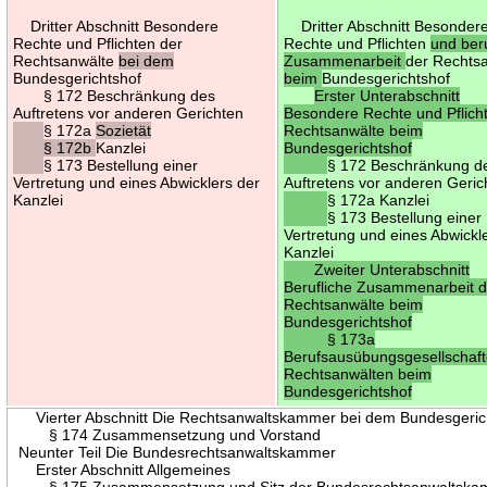
Dritter Abschnitt Besondere
Dritter Abschnitt Besonder
Rechte und Pflichten der
Rechte und Pflichten
und beru
Rechtsanwälte
bei dem
Zusammenarbeit
der Rechts
Bundesgerichtshof
beim
Bundesgerichtshof
§ 172 Beschränkung des
Erster Unterabschnitt
Auftretens vor anderen Gerichten
Besondere Rechte und Pflich
§ 172a
Sozietät
Rechtsanwälte beim
§ 172b
Kanzlei
Bundesgerichtshof
§ 173 Bestellung einer
§ 172 Beschränkung d
Vertretung und eines Abwicklers der
Auftretens vor anderen Geric
Kanzlei
§ 172a Kanzlei
§ 173 Bestellung einer
Vertretung und eines Abwickl
Kanzlei
Zweiter Unterabschnitt
Berufliche Zusammenarbeit d
Rechtsanwälte beim
Bundesgerichtshof
§ 173a
Berufsausübungsgesellschaf
Rechtsanwälten beim
Bundesgerichtshof
Vierter Abschnitt Die Rechtsanwaltskammer bei dem Bundesgeric
§ 174 Zusammensetzung und Vorstand
Neunter Teil Die Bundesrechtsanwaltskammer
Erster Abschnitt Allgemeines
§ 175 Zusammensetzung und Sitz der Bundesrechtsanwaltska