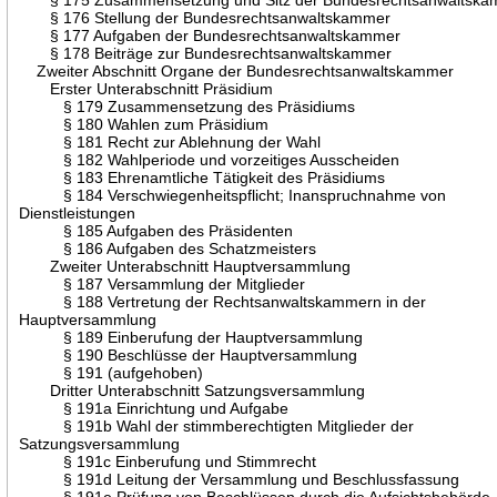
§ 176 Stellung der Bundesrechtsanwaltskammer
§ 177 Aufgaben der Bundesrechtsanwaltskammer
§ 178 Beiträge zur Bundesrechtsanwaltskammer
Zweiter Abschnitt Organe der Bundesrechtsanwaltskammer
Erster Unterabschnitt Präsidium
§ 179 Zusammensetzung des Präsidiums
§ 180 Wahlen zum Präsidium
§ 181 Recht zur Ablehnung der Wahl
§ 182 Wahlperiode und vorzeitiges Ausscheiden
§ 183 Ehrenamtliche Tätigkeit des Präsidiums
§ 184 Verschwiegenheitspflicht; Inanspruchnahme von
Dienstleistungen
§ 185 Aufgaben des Präsidenten
§ 186 Aufgaben des Schatzmeisters
Zweiter Unterabschnitt Hauptversammlung
§ 187 Versammlung der Mitglieder
§ 188 Vertretung der Rechtsanwaltskammern in der
Hauptversammlung
§ 189 Einberufung der Hauptversammlung
§ 190 Beschlüsse der Hauptversammlung
§ 191 (aufgehoben)
Dritter Unterabschnitt Satzungsversammlung
§ 191a Einrichtung und Aufgabe
§ 191b Wahl der stimmberechtigten Mitglieder der
Satzungsversammlung
§ 191c Einberufung und Stimmrecht
§ 191d Leitung der Versammlung und Beschlussfassung
§ 191e Prüfung von Beschlüssen durch die Aufsichtsbehörde