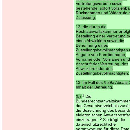
Vertretungsverbote sowie
bestehende, sofort vollziehba
Rücknahmen und Widerrufe 
Zulassung;
12. die durch die
Rechtsanwaltskammer erfolg
Bestellung einer Vertretung o
eines Abwicklers sowie die
Benennung eines
Zustellungsbevollmächtigten 
Angabe von Familienname,
Vorname oder Vornamen un
Anschrift der Vertretung, des
Abwicklers oder des
Zustellungsbevollmächtigten;
13. im Fall des § 29a Absatz
Inhalt der Befreiung.
(5)
1
Die
Bundesrechtsanwaltskammer 
das Gesamtverzeichnis zusät
die Bezeichnung des besond
elektronischen Anwaltspostfa
einzutragen.
2
Sie trägt die
datenschutzrechtliche
Verantwortung für diese Dat