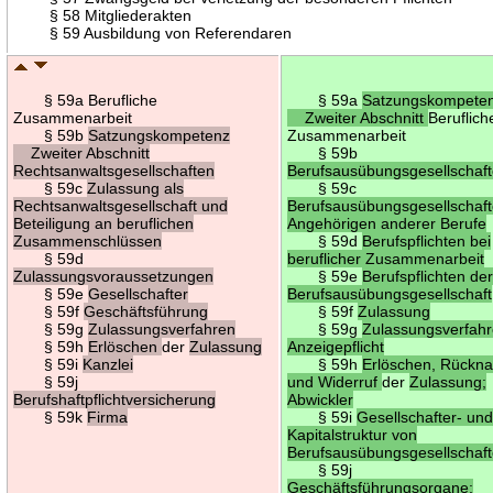
§ 58 Mitgliederakten
§ 59 Ausbildung von Referendaren
§ 59a Berufliche
§ 59a
Satzungskompete
Zusammenarbeit
Zweiter Abschnitt
Beruflich
§ 59b
Satzungskompetenz
Zusammenarbeit
Zweiter Abschnitt
§ 59b
Rechtsanwaltsgesellschaften
Berufsausübungsgesellschaf
§ 59c
Zulassung als
§ 59c
Rechtsanwaltsgesellschaft und
Berufsausübungsgesellschaft
Beteiligung an beruflichen
Angehörigen anderer Berufe
Zusammenschlüssen
§ 59d
Berufspflichten bei
§ 59d
beruflicher Zusammenarbeit
Zulassungsvoraussetzungen
§ 59e
Berufspflichten de
§ 59e
Gesellschafter
Berufsausübungsgesellschaft
§ 59f
Geschäftsführung
§ 59f
Zulassung
§ 59g
Zulassungsverfahren
§ 59g
Zulassungsverfahr
§ 59h
Erlöschen
der
Zulassung
Anzeigepflicht
§ 59i
Kanzlei
§ 59h
Erlöschen, Rückn
§ 59j
und Widerruf
der
Zulassung;
Berufshaftpflichtversicherung
Abwickler
§ 59k
Firma
§ 59i
Gesellschafter- un
Kapitalstruktur von
Berufsausübungsgesellschaf
§ 59j
Geschäftsführungsorgane;