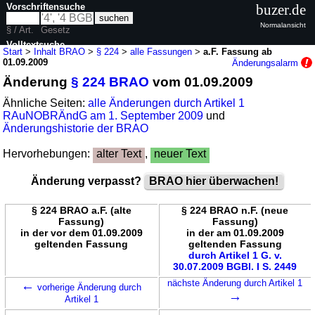
Vorschriftensuche
buzer.de
Normalansicht
§ / Art.
Gesetz
Volltextsuche
Start
>
Inhalt BRAO
>
§ 224
>
alle Fassungen
>
a.F. Fassung ab
01.09.2009
Änderungsalarm
nur in BRAO
Änderung
§ 224 BRAO
vom 01.09.2009
Ähnliche Seiten:
alle Änderungen durch Artikel 1
RAuNOBRÄndG am 1. September 2009
und
Änderungshistorie der BRAO
Hervorhebungen:
alter Text
,
neuer Text
Änderung verpasst?
BRAO hier überwachen!
§ 224 BRAO a.F. (alte
§ 224 BRAO n.F. (neue
Fassung)
Fassung)
in der vor dem 01.09.2009
in der am 01.09.2009
geltenden Fassung
geltenden Fassung
durch Artikel 1 G. v.
30.07.2009 BGBl. I S. 2449
←
nächste Änderung durch Artikel 1
vorherige Änderung durch
→
Artikel 1