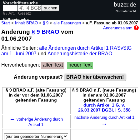
Vorschriftensuche
buzer.de
Normalansicht
§ / Art.
Gesetz
Volltextsuche
Start
>
Inhalt BRAO
>
§ 9
>
alle Fassungen
>
a.F. Fassung ab 01.06.2007
Änderungsalarm
Änderung
§ 9 BRAO
vom
nur in BRAO
01.06.2007
Ähnliche Seiten:
alle Änderungen durch Artikel 1 RASvStG
am 1. Juni 2007
und
Änderungshistorie der BRAO
Hervorhebungen:
alter Text
,
neuer Text
Änderung verpasst?
BRAO hier überwachen!
§ 9 BRAO a.F. (alte Fassung)
§ 9 BRAO n.F. (neue Fassung)
in der vor dem 01.06.2007
in der am 01.06.2007
geltenden Fassung
geltenden Fassung
durch Artikel 1 G. v.
26.03.2007 BGBl. I S. 358
←
nächste Änderung durch Artikel 1
vorherige Änderung durch
→
Artikel 1