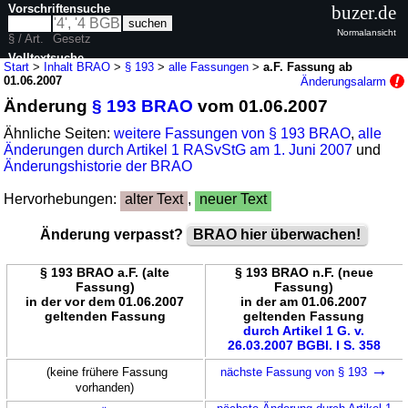
Vorschriftensuche
buzer.de
Normalansicht
§ / Art.
Gesetz
Volltextsuche
Start
>
Inhalt BRAO
>
§ 193
>
alle Fassungen
>
a.F. Fassung ab
01.06.2007
Änderungsalarm
nur in BRAO
Änderung
§ 193 BRAO
vom 01.06.2007
Ähnliche Seiten:
weitere Fassungen von § 193 BRAO
,
alle
Änderungen durch Artikel 1 RASvStG am 1. Juni 2007
und
Änderungshistorie der BRAO
Hervorhebungen:
alter Text
,
neuer Text
Änderung verpasst?
BRAO hier überwachen!
§ 193 BRAO a.F. (alte
§ 193 BRAO n.F. (neue
Fassung)
Fassung)
in der vor dem 01.06.2007
in der am 01.06.2007
geltenden Fassung
geltenden Fassung
durch Artikel 1 G. v.
26.03.2007 BGBl. I S. 358
→
(keine frühere Fassung
nächste Fassung von § 193
vorhanden)