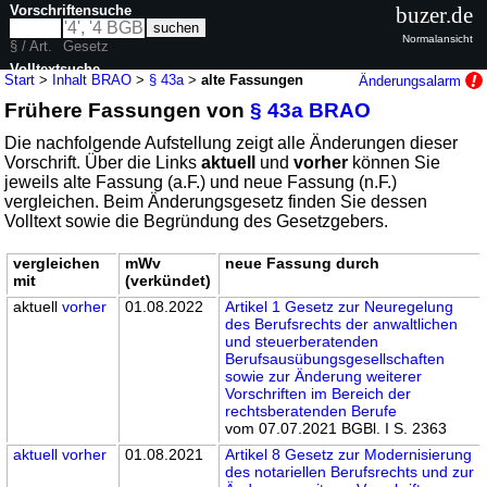
Vorschriftensuche
buzer.de
Normalansicht
§ / Art.
Gesetz
Volltextsuche
Start
>
Inhalt BRAO
>
§ 43a
>
alte Fassungen
Änderungsalarm
Frühere Fassungen von
§ 43a BRAO
nur in BRAO
Die nachfolgende Aufstellung zeigt alle Änderungen dieser
Vorschrift. Über die Links
aktuell
und
vorher
können Sie
jeweils alte Fassung (a.F.) und neue Fassung (n.F.)
vergleichen. Beim Änderungsgesetz finden Sie dessen
Volltext sowie die Begründung des Gesetzgebers.
vergleichen
mWv
neue Fassung durch
mit
(verkündet)
aktuell
vorher
01.08.2022
Artikel 1 Gesetz zur Neuregelung
des Berufsrechts der anwaltlichen
und steuerberatenden
Berufsausübungsgesellschaften
sowie zur Änderung weiterer
Vorschriften im Bereich der
rechtsberatenden Berufe
vom 07.07.2021 BGBl. I S. 2363
aktuell
vorher
01.08.2021
Artikel 8 Gesetz zur Modernisierung
des notariellen Berufsrechts und zur