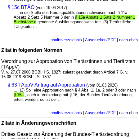
§ 15c BTÄO
(vom 19.04.2017)
... an die Stelle des Berufsqualifikationsnachweises nach § 11a
Absatz 2 Satz 5 Nummer 3 der in
§ 15a Absatz 1 Satz 2 Nummer 1
Buchstabe a
genannte Ausbildungsnachweis tritt. (3) Tierärztliche
Tätigkeiten ...
Inhaltsverzeichnis
|
Ausdrucken/PDF
|
nach oben
Zitat in folgenden Normen
Verordnung zur Approbation von Tierärztinnen und Tierärzten
(TAppV)
V. v. 27.07.2006 BGBl. I S. 1827; zuletzt geändert durch Artikel 7 G. v.
15.08.2019 BGBl. I S. 1307
§ 63 TAppV Antrag auf Approbation
(vom 01.03.2020)
... (2) Soll eine Approbation nach § 4 Abs. 1, 1a, 2 oder 3 oder nach
§ 15a
, auch in Verbindung mit § 16, der Bundes-Tierärzteordnung
erteilt werden, so ist der ...
Inhaltsverzeichnis
|
Ausdrucken/PDF
|
nach oben
Zitate in Änderungsvorschriften
Drittes Gesetz zur Änderung der Bundes-Tierärzteordnung