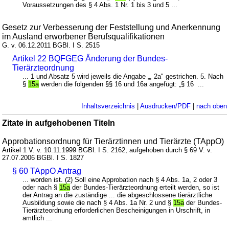
Voraussetzungen des § 4 Abs. 1 Nr. 1 bis 3 und 5 ...
Gesetz zur Verbesserung der Feststellung und Anerkennung
im Ausland erworbener Berufsqualifikationen
G. v. 06.12.2011 BGBl. I S. 2515
Artikel 22 BQFGEG Änderung der Bundes-
Tierärzteordnung
... 1 und Absatz 5 wird jeweils die Angabe „, 2a" gestrichen. 5. Nach
§
15a
werden die folgenden §§ 16 und 16a angefügt: „§ 16 ...
Inhaltsverzeichnis
|
Ausdrucken/PDF
|
nach oben
Zitate in aufgehobenen Titeln
Approbationsordnung für Tierärztinnen und Tierärzte (TAppO)
Artikel 1 V. v. 10.11.1999 BGBl. I S. 2162; aufgehoben durch § 69 V. v.
27.07.2006 BGBl. I S. 1827
§ 60 TAppO Antrag
... worden ist. (2) Soll eine Approbation nach § 4 Abs. 1a, 2 oder 3
oder nach §
15a
der Bundes-Tierärzteordnung erteilt werden, so ist
der Antrag an die zuständige ... die abgeschlossene tierärztliche
Ausbildung sowie die nach § 4 Abs. 1a Nr. 2 und §
15a
der Bundes-
Tierärzteordnung erforderlichen Bescheinigungen in Urschrift, in
amtlich ...