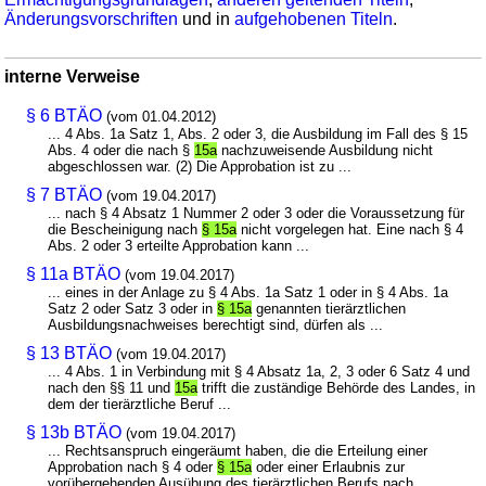
Änderungsvorschriften
und in
aufgehobenen Titeln
.
interne Verweise
§ 6 BTÄO
(vom 01.04.2012)
... 4 Abs. 1a Satz 1, Abs. 2 oder 3, die Ausbildung im Fall des § 15
Abs. 4 oder die nach §
15a
nachzuweisende Ausbildung nicht
abgeschlossen war. (2) Die Approbation ist zu ...
§ 7 BTÄO
(vom 19.04.2017)
... nach § 4 Absatz 1 Nummer 2 oder 3 oder die Voraussetzung für
die Bescheinigung nach
§ 15a
nicht vorgelegen hat. Eine nach § 4
Abs. 2 oder 3 erteilte Approbation kann ...
§ 11a BTÄO
(vom 19.04.2017)
... eines in der Anlage zu § 4 Abs. 1a Satz 1 oder in § 4 Abs. 1a
Satz 2 oder Satz 3 oder in
§ 15a
genannten tierärztlichen
Ausbildungsnachweises berechtigt sind, dürfen als ...
§ 13 BTÄO
(vom 19.04.2017)
... 4 Abs. 1 in Verbindung mit § 4 Absatz 1a, 2, 3 oder 6 Satz 4 und
nach den §§ 11 und
15a
trifft die zuständige Behörde des Landes, in
dem der tierärztliche Beruf ...
§ 13b BTÄO
(vom 19.04.2017)
... Rechtsanspruch eingeräumt haben, die die Erteilung einer
Approbation nach § 4 oder
§ 15a
oder einer Erlaubnis zur
vorübergehenden Ausübung des tierärztlichen Berufs nach ...