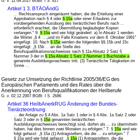
G. v. 11.04.2017 BGBl. I S. 817
Artikel 1 3. BTÄOÄndG
... Rechtsanspruch eingeräumt haben, die die Erteilung einer
Approbation nach § 4 oder
§ 15a
oder einer Erlaubnis zur
vorübergehenden Ausübung des tierärztlichen Berufs nach ...
erforderlich erachtet, die Übermittlung beglaubigter Kopien
verlangen." 9.
§ 15a
wird wie folgt geändert: a) In Absatz 1 werden
die Wörter „§ 4 ... „und im Falle Kroatiens vor dem 8. Oktober 1991"
eingefügt. 10. Nach
§ 15a
werden die folgenden §§ 15b und 15c
eingefügt: „§ 15b ... an die Stelle des
Berufsqualifikationsnachweises nach § 11a Absatz 2 Satz 5
Nummer 3 der in
§ 15a Absatz 1 Satz 2 Nummer 1 Buchstabe a
genannte Ausbildungsnachweis tritt. (3) Tierärztliche Tätigkeiten im
Sinne ...
Gesetz zur Umsetzung der Richtlinie 2005/36/EG des
Europäischen Parlaments und des Rates über die
Anerkennung von Berufsqualifikationen der Heilberufe
G. v. 02.12.2007 BGBl. I S. 2686
Artikel 36 HeilbAnerkRUG Änderung der Bundes-
Tierärzteordnung
... der Anlage zu § 4 Abs. 1a Satz 1 oder in § 4 Abs. 1a Satz 2 oder
Satz 3 oder in §
15a
genannten tierärztlichen
Ausbildungsnachweises berechtigt sind, dürfen als ... zu übermitteln
haben, hat dies binnen zwei Monaten zu erfolgen." 7. §
15a
wird wie
folgt gefasst: „§ 15a (1) Antragstellern, die die ... zu erfolgen." 7.
§ 15a wird wie folgt gefasst: „§
15a
(1) Antragstellern, die die