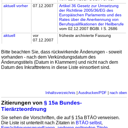
aktuell
vorher
07.12.2007
Artikel 36 Gesetz zur Umsetzung
der Richtlinie 2005/36/EG des
Europäischen Parlaments und des
Rates über die Anerkennung von
Berufsqualifikationen der Heilberufe
vom 02.12.2007 BGBl. I S. 2686
aktuell
vor
früheste archivierte Fassung
07.12.2007
Bitte beachten Sie, dass rückwirkende Änderungen - soweit
vorhanden - nach dem Verkündungsdatum des
Änderungstitels (Datum in Klammern) und nicht nach dem
Datum des Inkrafttretens in diese Liste einsortiert sind.
Inhaltsverzeichnis
|
Ausdrucken/PDF
|
nach oben
Zitierungen von
§ 15a Bundes-
Tierärzteordnung
Sie sehen die Vorschriften, die auf § 15a BTÄO verweisen.
Die Liste ist unterteilt nach Zitaten in
BTÄO selbst
,
Ermächtigungsgrundlagen
,
anderen geltenden Titeln
,