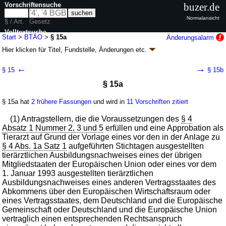
Vorschriftensuche
buzer.de
Normalansicht
§ / Art.
Gesetz
Volltextsuche
Start
>
BTÄO
>
§ 15a
Änderungsalarm
Hier klicken für
Titel, Fundstelle, Änderungen
etc.
nur in BTÄO
§ 15a - Bundes-Tierärzteordnung (BTÄO
k.a.Abk.
)
←
→
§ 15
§ 15b
neugefasst durch B. v. 20.11.1981
BGBl. I S. 1193
; zuletzt geändert durch
§ 15a
Artikel 6
G. v. 15.08.2019
BGBl. I S. 1307
Geltung ab 21.05.1981; FNA: 7830-1
Organisation und Aufbau
§ 15a hat
2 frühere Fassungen
und wird in
11 Vorschriften zitiert
10 weitere Fassungen
|
wird in 34 Vorschriften zitiert
(1) Antragstellern, die die Voraussetzungen des
§ 4
Absatz 1 Nummer 2, 3 und 5
erfüllen und eine Approbation als
Tierarzt auf Grund der Vorlage eines vor den in der Anlage zu
§ 4 Abs. 1a Satz 1
aufgeführten Stichtagen ausgestellten
tierärztlichen Ausbildungsnachweises eines der übrigen
Mitgliedstaaten der Europäischen Union oder eines vor dem
1. Januar 1993 ausgestellten tierärztlichen
Ausbildungsnachweises eines anderen Vertragsstaates des
Abkommens über den Europäischen Wirtschaftsraum oder
eines Vertragsstaates, dem Deutschland und die Europäische
Gemeinschaft oder Deutschland und die Europäische Union
vertraglich einen entsprechenden Rechtsanspruch