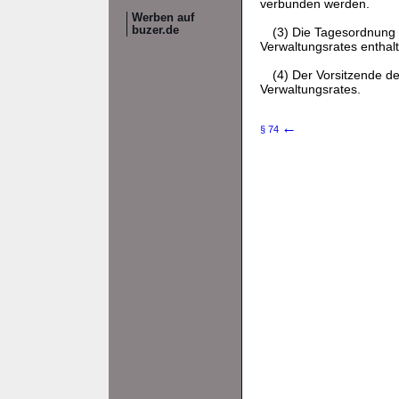
verbunden werden.
Werben auf
buzer.de
(3) Die Tagesordnung 
Verwaltungsrates enthal
(4) Der Vorsitzende d
Verwaltungsrates.
←
§ 74