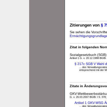
Zitierungen von
§ 
Sie sehen die Vorschrifte
Ermächtigungsgrundlag
Zitat in folgenden No
Sozialgesetzbuch (SGB) 
Artikel 1 G. v. 20.12.1988 BGBl.
§ 217c SGB V Wahl d
... des Verwaltungsrate
entsprechend mit der M
Zitate in Änderungsvor
GKV-Wettbewerbsstärk
G. v. 26.03.2007 BGBl. I S. 378;
Artikel 1 GKV-WSG Ä
... des Verwaltungsrate