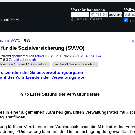
Vorschriftensuche
Vollt
§ / Artikel
Gesetz
n seit 2006
nu
zeichnis SVWO
>
§ 75
Ma
 für die Sozialversicherung (SVWO)
; zuletzt geändert durch
Artikel 1
V. v. 12.06.2026
BGBl. 2026 I Nr. 174
27-6-3
Organisationsrecht
ksachen / Entwurf / Begründung
|
wird in 24 Vorschriften zitiert
Vorsitzenden der Selbstverwaltungsorgane
ahl der Vorsitzenden der Verwaltungsräte
§ 75 Erste Sitzung der Verwaltungsräte
 des in einer allgemeinen Wahl neu gewählten Verwaltungsrates muß spä
 stattfinden.
zung lädt der Vorsitzende des Wahlausschusses die Mitglieder des Verw
sordnung.
2
Die Ladung kann mit der Benachrichtigung der gewählten B