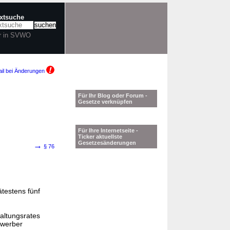
extsuche
r in SVWO
il bei Änderungen
Für Ihr Blog oder Forum -
Gesetze verknüpfen
Für Ihre Internetseite -
Ticker aktuellste
Gesetzesänderungen
→
§ 76
testens fünf
altungsrates
ewerber