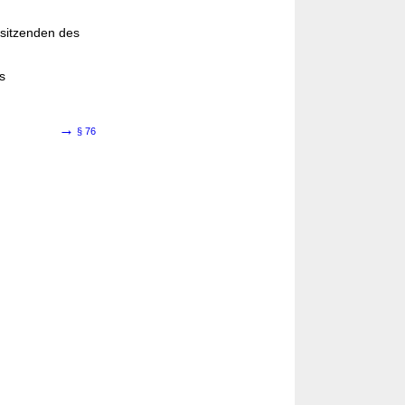
rsitzenden des
s
→
§ 76