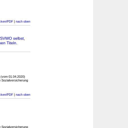
cken/PDF
|
nach oben
SVWO selbst
,
en Titeln
.
(vom 01.04.2020)
e Sozialversicherung
cken/PDF
|
nach oben
e Sozialversicherung