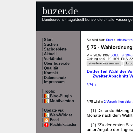
buzer.de
Bundesrecht - tagaktuell konsolidiert - alle Fassunge
Start
Sie sind hier:
Start
>
Inhaltsver
Suchen
§ 75 - Wahlordnung
Sachgebiete
Aktuell
V. v. 28.07.1997
BGBl. I S. 1946
Verkündet
Geltung ab 01.10.1997; FNA: 8
Über buzer.de
9 weitere Fassungen
|
Druc
Qualität
Dritter Teil Wahl der 
Kontakt
Zweiter Abschnitt W
Datenschutz
Impressum
←
§ 74
Tools:
Blog-Plugin
Mobilversion
§ 75 wird in
2 Vorschriften zitiert
(1) Die erste Sitzung
Update via:
Monate nach dem Wahltag
Web-Widget
Feed
(2)
1
Zu der ersten Sit
Rechtskataster
unter Angabe der Tage