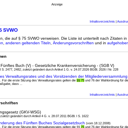
Anzeige
Inhaltsverzeichnis
|
Ausdru
75 SVWO
n, die auf § 75 SVWO verweisen. Die Liste ist unterteilt nach Zitaten in
en
,
anderen geltenden Titeln
,
Änderungsvorschriften
und in
aufgehoben
rmen
Fünftes Buch (V) - Gesetzliche Krankenversicherung - (SGB V)
 I S. 2477, 2482; zuletzt geändert durch Artikel 1 G. v. 24.07.2026 BGBl. 2026 I Nr. 228
es Verwaltungsrates und des Vorsitzenden der Mitgliederversammlung
s. Für die erste Sitzung des Verwaltungsrates gelten die
§§ 75
und 76 der Wahlordnung für di
aßgabe, dass ...
Inhaltsverzeichnis
|
Ausdru
schriften
ungsgesetz (GKV-WSG)
 zuletzt geändert durch Artikel 4 G. v. 28.07.2011 BGBl. I S. 1622
nderung des Fünften Buches Sozialgesetzbuch
(vom 18.12.2008)
s. Für die erste Sitzung des Verwaltungsrates gelten die §§
75
und 76 der Wahlordnung für di