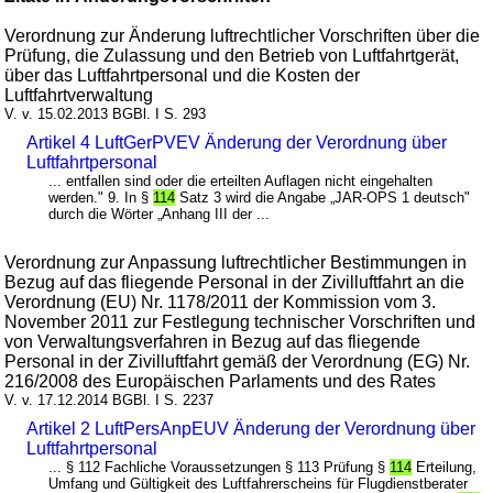
Verordnung zur Änderung luftrechtlicher Vorschriften über die
Prüfung, die Zulassung und den Betrieb von Luftfahrtgerät,
über das Luftfahrtpersonal und die Kosten der
Luftfahrtverwaltung
V. v. 15.02.2013 BGBl. I S. 293
Artikel 4 LuftGerPVEV Änderung der Verordnung über
Luftfahrtpersonal
... entfallen sind oder die erteilten Auflagen nicht eingehalten
werden." 9. In §
114
Satz 3 wird die Angabe „JAR-OPS 1 deutsch"
durch die Wörter „Anhang III der ...
Verordnung zur Anpassung luftrechtlicher Bestimmungen in
Bezug auf das fliegende Personal in der Zivilluftfahrt an die
Verordnung (EU) Nr. 1178/2011 der Kommission vom 3.
November 2011 zur Festlegung technischer Vorschriften und
von Verwaltungsverfahren in Bezug auf das fliegende
Personal in der Zivilluftfahrt gemäß der Verordnung (EG) Nr.
216/2008 des Europäischen Parlaments und des Rates
V. v. 17.12.2014 BGBl. I S. 2237
Artikel 2 LuftPersAnpEUV Änderung der Verordnung über
Luftfahrtpersonal
... § 112 Fachliche Voraussetzungen § 113 Prüfung §
114
Erteilung,
Umfang und Gültigkeit des Luftfahrerscheins für Flugdienstberater