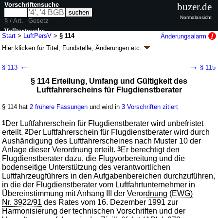
Vorschriftensuche
buzer.de
Normalansicht
§ / Art.
Gesetz
Volltextsuche
Start
>
LuftPersV
>
§ 114
Änderungsalarm
Hier klicken für
Titel, Fundstelle, Änderungen
etc.
nur in LuftPersV
§ 114 - Verordnung über Luftfahrtpersonal
←
→
§ 113
§ 115
(LuftPersV)
§ 114 Erteilung, Umfang und Gültigkeit des
neugefasst durch B. v. 13.02.1984
BGBl. I S. 265
; zuletzt geändert durch
Luftfahrerscheins für Flugdienstberater
Artikel 2
V. v. 07.12.2021
BGBl. I S. 5190
Geltung ab 01.04.1983; FNA: 96-1-18
Luftverkehr
§ 114 hat
2 frühere Fassungen
und wird in
3 Vorschriften zitiert
16 weitere Fassungen
|
wird in 67 Vorschriften zitiert
1
Der Luftfahrerschein für Flugdienstberater wird unbefristet
Abschnitt 2 Weitere Erlaubnisse und Berechtigungen
erteilt.
2
Der Luftfahrerschein für Flugdienstberater wird durch
Unterabschnitt 3 Flugdienstberater
Aushändigung des Luftfahrerscheines nach Muster 10 der
Anlage dieser Verordnung erteilt.
3
Er berechtigt den
Flugdienstberater dazu, die Flugvorbereitung und die
bodenseitige Unterstützung des verantwortlichen
Luftfahrzeugführers in den Aufgabenbereichen durchzuführen,
in die der Flugdienstberater vom Luftfahrtunternehmer in
Übereinstimmung mit Anhang III der
Verordnung (EWG)
Nr. 3922/91
des Rates vom 16. Dezember 1991 zur
Harmonisierung der technischen Vorschriften und der