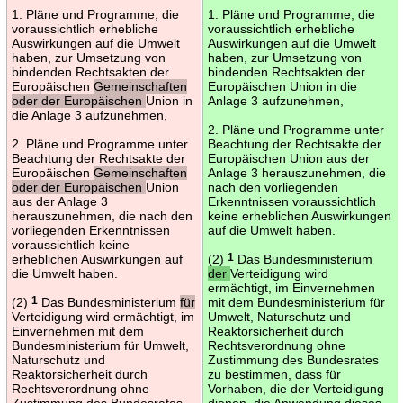
1. Pläne und Programme, die
1. Pläne und Programme, die
voraussichtlich erhebliche
voraussichtlich erhebliche
Auswirkungen auf die Umwelt
Auswirkungen auf die Umwelt
haben, zur Umsetzung von
haben, zur Umsetzung von
bindenden Rechtsakten der
bindenden Rechtsakten der
Europäischen
Gemeinschaften
Europäischen Union in die
oder der Europäischen
Union in
Anlage 3 aufzunehmen,
die Anlage 3 aufzunehmen,
2. Pläne und Programme unter
2. Pläne und Programme unter
Beachtung der Rechtsakte der
Beachtung der Rechtsakte der
Europäischen Union aus der
Europäischen
Gemeinschaften
Anlage 3 herauszunehmen, die
oder der Europäischen
Union
nach den vorliegenden
aus der Anlage 3
Erkenntnissen voraussichtlich
herauszunehmen, die nach den
keine erheblichen Auswirkungen
vorliegenden Erkenntnissen
auf die Umwelt haben.
voraussichtlich keine
erheblichen Auswirkungen auf
(2)
1
Das Bundesministerium
die Umwelt haben.
der
Verteidigung wird
ermächtigt, im Einvernehmen
(2)
1
Das Bundesministerium
für
mit dem Bundesministerium für
Verteidigung wird ermächtigt, im
Umwelt, Naturschutz und
Einvernehmen mit dem
Reaktorsicherheit durch
Bundesministerium für Umwelt,
Rechtsverordnung ohne
Naturschutz und
Zustimmung des Bundesrates
Reaktorsicherheit durch
zu bestimmen, dass für
Rechtsverordnung ohne
Vorhaben, die der Verteidigung
Zustimmung des Bundesrates
dienen, die Anwendung dieses