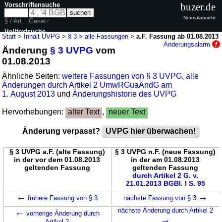
Vorschriftensuche
buzer.de
Normalansicht
§ / Art.
Gesetz
Volltextsuche
Start
>
Inhalt UVPG
>
§ 3
>
alle Fassungen
>
a.F. Fassung ab 01.08.2013
Änderungsalarm
Änderung
§ 3 UVPG
vom
nur in UVPG
01.08.2013
Ähnliche Seiten:
weitere Fassungen von § 3 UVPG
,
alle
Änderungen durch Artikel 2 UmwRGuaÄndG am
1. August 2013
und
Änderungshistorie des UVPG
Hervorhebungen:
alter Text
,
neuer Text
Änderung verpasst?
UVPG hier überwachen!
§ 3 UVPG a.F. (alte Fassung)
§ 3 UVPG n.F. (neue Fassung)
in der vor dem 01.08.2013
in der am 01.08.2013
geltenden Fassung
geltenden Fassung
durch Artikel 2 G. v.
21.01.2013 BGBl. I S. 95
←
→
frühere Fassung von § 3
nächste Fassung von § 3
←
nächste Änderung durch Artikel 2
vorherige Änderung durch
→
Artikel 2