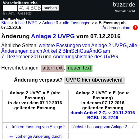
Vorschriftensuche
buzer.de
Normalansicht
§ / Art.
Gesetz
Volltextsuche
Start
>
Inhalt UVPG
>
Anlage 3
>
alle Fassungen
>
a.F. Fassung ab
07.12.2016
Änderungsalarm
nur in UVPG
Änderung
Anlage 2 UVPG
vom 07.12.2016
Ähnliche Seiten:
weitere Fassungen von Anlage 2 UVPG
,
alle
Änderungen durch Artikel 2 BImSchGuaÄndG am
7. Dezember 2016
und
Änderungshistorie des UVPG
Hervorhebungen:
alter Text
,
neuer Text
Änderung verpasst?
UVPG hier überwachen!
Anlage 2 UVPG a.F. (alte
Anlage 2 UVPG n.F. (neue
Fassung)
Fassung)
in der vor dem 07.12.2016
in der am 07.12.2016
geltenden Fassung
geltenden Fassung
durch Artikel 2 G. v. 30.11.2016
BGBl. I S. 2749
←
→
frühere Fassung von Anlage 2
nächste Fassung von Anlage 2
←
vorherige Änderung durch