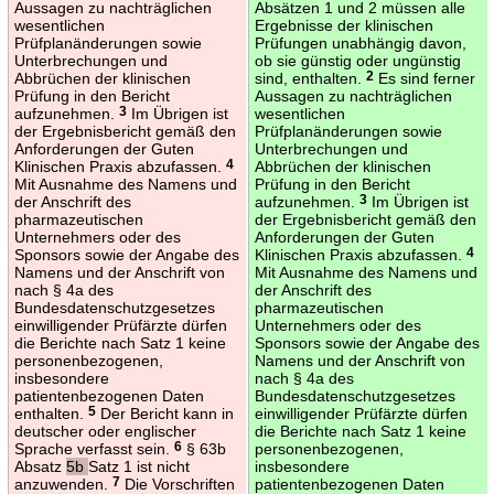
Aussagen zu nachträglichen
Absätzen 1 und 2 müssen alle
wesentlichen
Ergebnisse der klinischen
Prüfplanänderungen sowie
Prüfungen unabhängig davon,
Unterbrechungen und
ob sie günstig oder ungünstig
Abbrüchen der klinischen
sind, enthalten.
2
Es sind ferner
Prüfung in den Bericht
Aussagen zu nachträglichen
aufzunehmen.
3
Im Übrigen ist
wesentlichen
der Ergebnisbericht gemäß den
Prüfplanänderungen sowie
Anforderungen der Guten
Unterbrechungen und
Klinischen Praxis abzufassen.
4
Abbrüchen der klinischen
Mit Ausnahme des Namens und
Prüfung in den Bericht
der Anschrift des
aufzunehmen.
3
Im Übrigen ist
pharmazeutischen
der Ergebnisbericht gemäß den
Unternehmers oder des
Anforderungen der Guten
Sponsors sowie der Angabe des
Klinischen Praxis abzufassen.
4
Namens und der Anschrift von
Mit Ausnahme des Namens und
nach § 4a des
der Anschrift des
Bundesdatenschutzgesetzes
pharmazeutischen
einwilligender Prüfärzte dürfen
Unternehmers oder des
die Berichte nach Satz 1 keine
Sponsors sowie der Angabe des
personenbezogenen,
Namens und der Anschrift von
insbesondere
nach § 4a des
patientenbezogenen Daten
Bundesdatenschutzgesetzes
enthalten.
5
Der Bericht kann in
einwilligender Prüfärzte dürfen
deutscher oder englischer
die Berichte nach Satz 1 keine
Sprache verfasst sein.
6
§ 63b
personenbezogenen,
Absatz
5b
Satz 1 ist nicht
insbesondere
anzuwenden.
7
Die Vorschriften
patientenbezogenen Daten