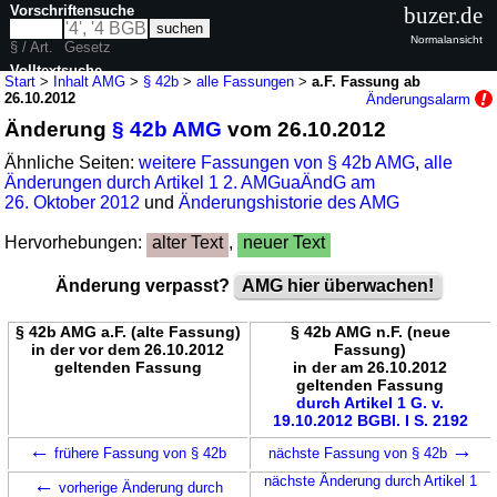
Vorschriftensuche
buzer.de
Normalansicht
§ / Art.
Gesetz
Volltextsuche
Start
>
Inhalt AMG
>
§ 42b
>
alle Fassungen
>
a.F. Fassung ab
26.10.2012
Änderungsalarm
nur in AMG
Änderung
§ 42b AMG
vom 26.10.2012
Ähnliche Seiten:
weitere Fassungen von § 42b AMG
,
alle
Änderungen durch Artikel 1 2. AMGuaÄndG am
26. Oktober 2012
und
Änderungshistorie des AMG
Hervorhebungen:
alter Text
,
neuer Text
Änderung verpasst?
AMG hier überwachen!
§ 42b AMG a.F. (alte Fassung)
§ 42b AMG n.F. (neue
in der vor dem 26.10.2012
Fassung)
geltenden Fassung
in der am 26.10.2012
geltenden Fassung
durch Artikel 1 G. v.
19.10.2012 BGBl. I S. 2192
←
→
frühere Fassung von § 42b
nächste Fassung von § 42b
←
nächste Änderung durch Artikel 1
vorherige Änderung durch