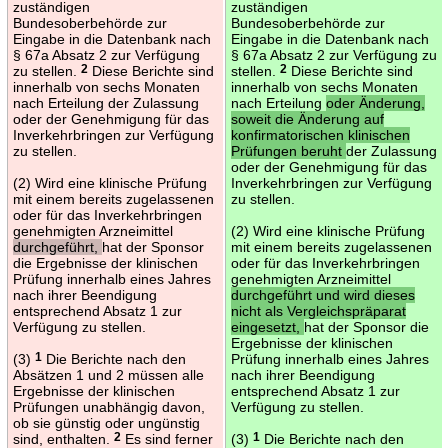
zuständigen
zuständigen
Bundesoberbehörde zur
Bundesoberbehörde zur
Eingabe in die Datenbank nach
Eingabe in die Datenbank nach
§ 67a Absatz 2 zur Verfügung
§ 67a Absatz 2 zur Verfügung zu
zu stellen.
2
Diese Berichte sind
stellen.
2
Diese Berichte sind
innerhalb von sechs Monaten
innerhalb von sechs Monaten
nach Erteilung der Zulassung
nach Erteilung
oder Änderung,
oder der Genehmigung für das
soweit die Änderung auf
Inverkehrbringen zur Verfügung
konfirmatorischen klinischen
zu stellen.
Prüfungen beruht
der Zulassung
oder der Genehmigung für das
(2) Wird eine klinische Prüfung
Inverkehrbringen zur Verfügung
mit einem bereits zugelassenen
zu stellen.
oder für das Inverkehrbringen
genehmigten Arzneimittel
(2) Wird eine klinische Prüfung
durchgeführt,
hat der Sponsor
mit einem bereits zugelassenen
die Ergebnisse der klinischen
oder für das Inverkehrbringen
Prüfung innerhalb eines Jahres
genehmigten Arzneimittel
nach ihrer Beendigung
durchgeführt und wird dieses
entsprechend Absatz 1 zur
nicht als Vergleichspräparat
Verfügung zu stellen.
eingesetzt,
hat der Sponsor die
Ergebnisse der klinischen
(3)
1
Die Berichte nach den
Prüfung innerhalb eines Jahres
Absätzen 1 und 2 müssen alle
nach ihrer Beendigung
Ergebnisse der klinischen
entsprechend Absatz 1 zur
Prüfungen unabhängig davon,
Verfügung zu stellen.
ob sie günstig oder ungünstig
sind, enthalten.
2
Es sind ferner
(3)
1
Die Berichte nach den