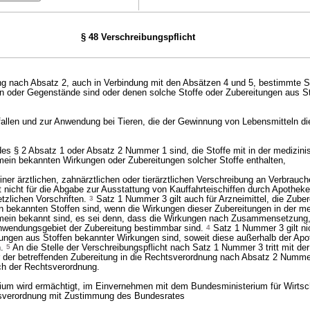
§ 48 Verschreibungspflicht
g nach Absatz 2, auch in Verbindung mit den Absätzen 4 und 5, bestimmte St
n oder Gegenstände sind oder denen solche Stoffe oder Zubereitungen aus S
fallen und zur Anwendung bei Tieren, die der Gewinnung von Lebensmitteln d
 des § 2 Absatz 1 oder Absatz 2 Nummer 1 sind, die Stoffe mit in der medizin
mein bekannten Wirkungen oder Zubereitungen solcher Stoffe enthalten,
einer ärztlichen, zahnärztlichen oder tierärztlichen Verschreibung an Verbrau
lt nicht für die Abgabe zur Ausstattung von Kauffahrteischiffen durch Apoth
etzlichen Vorschriften.
3
Satz 1 Nummer 3 gilt auch für Arzneimittel, die Zuber
n bekannten Stoffen sind, wenn die Wirkungen dieser Zubereitungen in der m
emein bekannt sind, es sei denn, dass die Wirkungen nach Zusammensetzung,
nwendungsgebiet der Zubereitung bestimmbar sind.
4
Satz 1 Nummer 3 gilt nic
itungen aus Stoffen bekannter Wirkungen sind, soweit diese außerhalb der Ap
n.
5
An die Stelle der Verschreibungspflicht nach Satz 1 Nummer 3 tritt mit d
r der betreffenden Zubereitung in die Rechtsverordnung nach Absatz 2 Numme
ch der Rechtsverordnung.
um wird ermächtigt, im Einvernehmen mit dem Bundesministerium für Wirtsc
sverordnung mit Zustimmung des Bundesrates