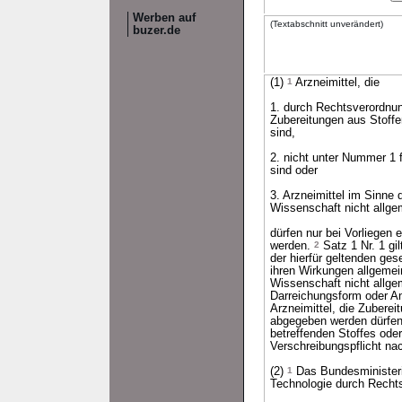
Werben auf
(Textabschnitt unverändert)
buzer.de
(1)
1
Arzneimittel, die
1. durch Rechtsverordnun
Zubereitungen aus Stoffe
sind,
2. nicht unter Nummer 1 
sind oder
3. Arzneimittel im Sinne
Wissenschaft nicht allge
dürfen nur bei Vorliegen 
werden.
2
Satz 1 Nr. 1 gi
der hierfür geltenden ges
ihren Wirkungen allgemei
Wissenschaft nicht allg
Darreichungsform oder A
Arzneimittel, die Zubere
abgegeben werden dürfe
betreffenden Stoffes ode
Verschreibungspflicht na
(2)
1
Das Bundesministeri
Technologie durch Recht