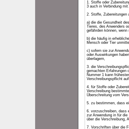
1. Stoffe oder Zubereit
3 auch in Verbindung mit
2. Stoffe, Zubereitunge
a) die die Gesundheit de
Tieres, des Anwenders o
gefährden können, wenn s
b) die häufig in erhebl
Mensch oder Tier unmitte
c) sofern sie zur Anwendu
oder Auswirkungen haben
überlagern,
3. die Verschreibungspfl
gemachten Erfahrungen di
Nummer 1 kann frühestens
Verschreibungspflicht au
4. für Stoffe oder Zuber
Verschreibung bestimmte
Überschreitung vom Versc
5. zu bestimmen, dass ei
6. vorzuschreiben, dass 
zur Anwendung in für die
über die Verschreibung,
7. Vorschriften über die 