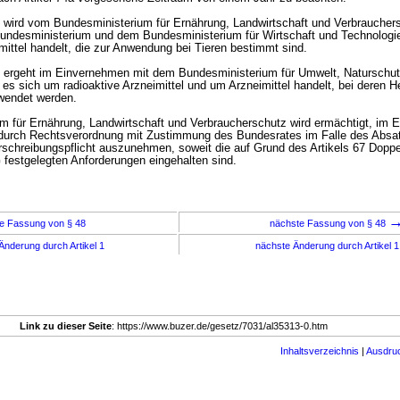
 wird vom Bundesministerium für Ernährung, Landwirtschaft und Verbraucher
ndesministerium und dem Bundesministerium für Wirtschaft und Technologie
mittel handelt, die zur Anwendung bei Tieren bestimmt sind.
g ergeht im Einvernehmen mit dem Bundesministerium für Umwelt, Naturschu
 es sich um radioaktive Arzneimittel und um Arzneimittel handelt, bei deren H
rwendet werden.
m für Ernährung, Landwirtschaft und Verbraucherschutz wird ermächtigt, im 
urch Rechtsverordnung mit Zustimmung des Bundesrates im Falle des Absat
erschreibungspflicht auszunehmen, soweit die auf Grund des Artikels 67 Dopp
G festgelegten Anforderungen eingehalten sind.
e Fassung von § 48
nächste Fassung von § 48
Änderung durch Artikel 1
nächste Änderung durch Artikel 
Link zu dieser Seite
: https://www.buzer.de/gesetz/7031/al35313-0.htm
Inhaltsverzeichnis
|
Ausdru