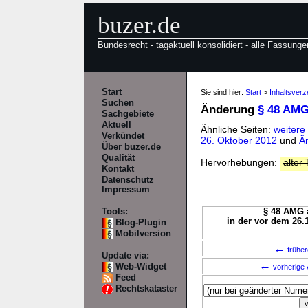
buzer.de
Bundesrecht - tagaktuell konsolidiert - alle Fassunge
Start
Sie sind hier:
Start
>
Inhaltsver
Suchen
Änderung
§ 48 AM
Sachgebiete
Aktuell
Ähnliche Seiten:
weiter
Verkündet
26. Oktober 2012
und
Ä
Über buzer.de
Qualität
Hervorhebungen:
alter 
Kontakt
Datenschutz
Impressum
Tools:
§ 48 AMG a
in der vor dem 26.
Blog-Plugin
Mobilversion
←
früher
Update via:
←
Web-Widget
vorherige 
Feed
Rechtskataster