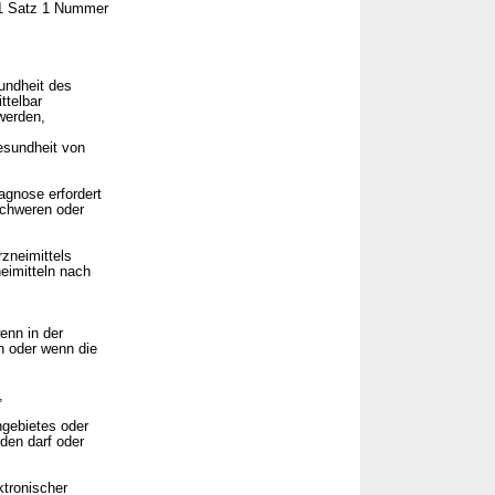
 1 Satz 1 Nummer
undheit des
ttelbar
werden,
esundheit von
agnose erfordert
schweren oder
rzneimittels
eimitteln nach
enn in der
n oder wenn die
,
hgebietes oder
den darf oder
ktronischer