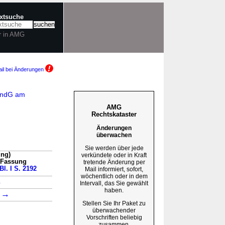
extsuche
r in AMG
il bei Änderungen
aÄndG am
AMG
Rechtskataster
Änderungen
überwachen
Sie werden über jede
ung)
verkündete oder in Kraft
n Fassung
tretende Änderung per
Bl. I S. 2192
Mail informiert, sofort,
wöchentlich oder in dem
→
Intervall, das Sie gewählt
haben.
→
1
Stellen Sie Ihr Paket zu
überwachender
Vorschriften beliebig
zusammen.