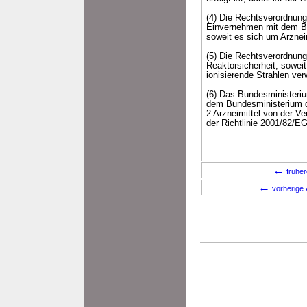
(4) Die Rechtsverordnung
Einvernehmen mit dem Bu
soweit es sich um Arznei
(5) Die Rechtsverordnun
Reaktorsicherheit, soweit
ionisierende Strahlen ve
(6) Das Bundesministeriu
dem Bundesministerium d
2 Arzneimittel von der V
der Richtlinie 2001/82/E
←
früher
←
vorherige 