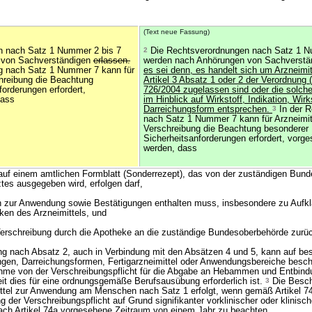
(Text neue Fassung)
 nach Satz 1 Nummer 2 bis 7
2
Die Rechtsverordnungen nach Satz 1 N
 von Sachverständigen
erlassen.
werden nach Anhörungen von Sachverst
g nach Satz 1 Nummer 7 kann für
es sei denn, es handelt sich um Arzneimit
chreibung die Beachtung
Artikel 3 Absatz 1 oder 2 der Verordnung 
orderungen erfordert,
726/2004 zugelassen sind oder die solche
dass
im Hinblick auf Wirkstoff, Indikation, Wir
Darreichungsform entsprechen.
3
In der R
nach Satz 1 Nummer 7 kann für Arzneimit
Verschreibung die Beachtung besonderer
Sicherheitsanforderungen erfordert, vorge
werden, dass
 auf einem amtlichen Formblatt (Sonderrezept), das von der zuständigen Bun
tes ausgegeben wird, erfolgen darf,
n zur Anwendung sowie Bestätigungen enthalten muss, insbesondere zu Aufkl
en des Arzneimittels, und
 Verschreibung durch die Apotheke an die zuständige Bundesoberbehörde zurü
g nach Absatz 2, auch in Verbindung mit den Absätzen 4 und 5, kann auf be
ngen, Darreichungsformen, Fertigarzneimittel oder Anwendungsbereiche besc
me von der Verschreibungspflicht für die Abgabe an Hebammen und Entbind
t dies für eine ordnungsgemäße Berufsausübung erforderlich ist.
3
Die Besch
ttel zur Anwendung am Menschen nach Satz 1 erfolgt, wenn gemäß Artikel 74a
der Verschreibungspflicht auf Grund signifikanter vorklinischer oder klinisc
r nach Artikel 74a vorgesehene Zeitraum von einem Jahr zu beachten.