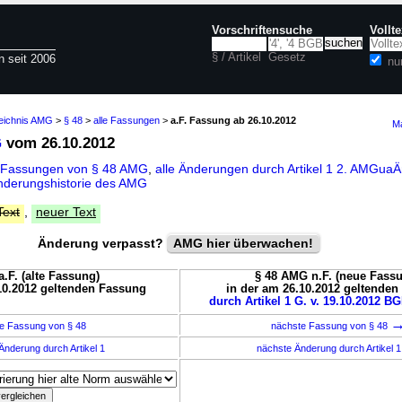
Vorschriftensuche
Vollt
§ / Artikel
Gesetz
n seit 2006
nu
zeichnis AMG
>
§ 48
>
alle Fassungen
>
a.F. Fassung ab 26.10.2012
Ma
G
vom 26.10.2012
e Fassungen von § 48 AMG
,
alle Änderungen durch Artikel 1 2. AMGu
nderungshistorie des AMG
Text
,
neuer Text
Änderung verpasst?
AMG hier überwachen!
.F. (alte Fassung)
§ 48 AMG n.F. (neue Fass
10.2012 geltenden Fassung
in der am 26.10.2012 geltende
durch Artikel 1 G. v. 19.10.2012 BG
e Fassung von § 48
nächste Fassung von § 48
Änderung durch Artikel 1
nächste Änderung durch Artikel 