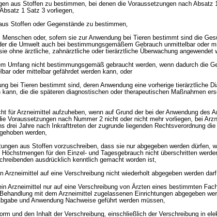
ungen aus Stoffen zu bestimmen, bei denen die Voraussetzungen nach Absatz
 Absatz 1 Satz 3 vorliegen,
n aus Stoffen oder Gegenstände zu bestimmen,
s Menschen oder, sofern sie zur Anwendung bei Tieren bestimmt sind die Ges
der die Umwelt auch bei bestimmungsgemäßem Gebrauch unmittelbar oder mi
ie ohne ärztliche, zahnärztliche oder tierärztliche Überwachung angewendet 
ichem Umfang nicht bestimmungsgemäß gebraucht werden, wenn dadurch die G
lbar oder mittelbar gefährdet werden kann, oder
ng bei Tieren bestimmt sind, deren Anwendung eine vorherige tierärztliche Di
 kann, die die späteren diagnostischen oder therapeutischen Maßnahmen er
icht für Arzneimittel aufzuheben, wenn auf Grund der bei der Anwendung des A
e Voraussetzungen nach Nummer 2 nicht oder nicht mehr vorliegen, bei Arzn
 drei Jahre nach Inkrafttreten der zugrunde liegenden Rechtsverordnung die
fgehoben werden,
eitungen aus Stoffen vorzuschreiben, dass sie nur abgegeben werden dürfen, w
 Höchstmengen für den Einzel- und Tagesgebrauch nicht überschritten werde
hreibenden ausdrücklich kenntlich gemacht worden ist,
n Arzneimittel auf eine Verschreibung nicht wiederholt abgegeben werden darf
ein Arzneimittel nur auf eine Verschreibung von Ärzten eines bestimmten Fac
 Behandlung mit dem Arzneimittel zugelassenen Einrichtungen abgegeben wer
 Abgabe und Anwendung Nachweise geführt werden müssen,
Form und den Inhalt der Verschreibung, einschließlich der Verschreibung in ele