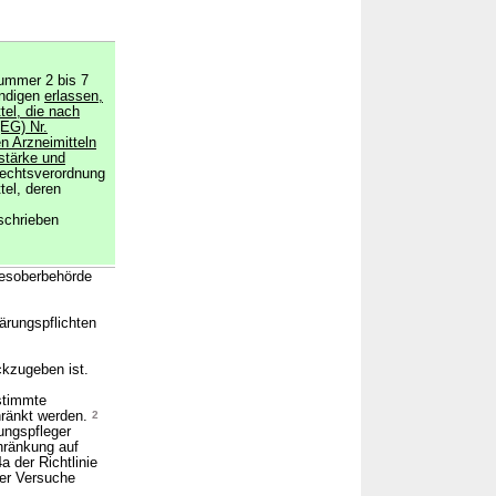
ummer 2 bis 7
ändigen
erlassen,
tel, die nach
(EG) Nr.
n Arzneimitteln
kstärke und
echtsverordnung
tel, deren
schrieben
desoberbehörde
ärungspflichten
ckzugeben ist.
stimmte
hränkt werden.
2
ungspfleger
ränkung auf
 der Richtlinie
her Versuche