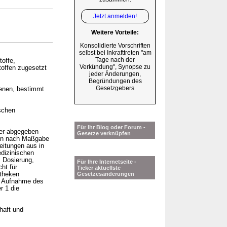
Jetzt anmelden!
Weitere Vorteile:
Konsolidierte Vorschriften
selbst bei Inkrafttreten "am
Tage nach der
offe,
Verkündung", Synopse zu
toffen zugesetzt
jeder Änderungen,
Begründungen des
Gesetzgebers
ienen, bestimmt
ischen
Für Ihr Blog oder Forum -
cher abgegeben
Gesetze verknüpfen
eken nach Maßgabe
eitungen aus in
edizinischen
 Dosierung,
Für Ihre Internetseite -
ht für
Ticker aktuellste
otheken
Gesetzesänderungen
er Aufnahme des
r 1 die
haft und