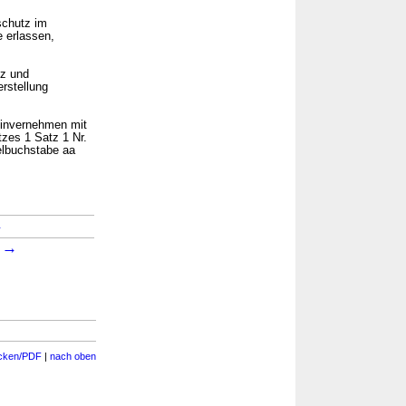
schutz im
 erlassen,
tz und
erstellung
Einvernehmen mit
zes 1 Satz 1 Nr.
elbuchstabe aa
→
→
1
cken/PDF
|
nach oben