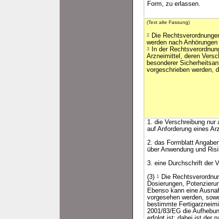
Form, zu erlassen.
(Text alte Fassung)
2
Die Rechtsverordnungen
werden nach Anhörungen
3
In der Rechtsverordnun
Arzneimittel, deren Vers
besonderer Sicherheitsanf
vorgeschrieben werden, 
1. die Verschreibung nur
auf Anforderung eines Arz
2. das Formblatt Angabe
über Anwendung und Risik
3. eine Durchschrift der
(3)
1
Die Rechtsverordnun
Dosierungen, Potenzieru
Ebenso kann eine Ausnah
vorgesehen werden, sowei
bestimmte Fertigarzneimi
2001/83/EG die Aufhebung 
erfolgt ist; dabei ist de