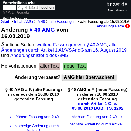
Vorschriftensuche
buzer.de
Normalansicht
§ / Art.
Gesetz
Volltextsuche
Start
>
Inhalt AMG
>
§ 40
>
alle Fassungen
>
a.F. Fassung ab 16.08.2019
Änderungsalarm
Änderung
§ 40 AMG
vom
nur in AMG
16.08.2019
Ähnliche Seiten:
weitere Fassungen von § 40 AMG
,
alle
Änderungen durch Artikel 1 AMVSÄndG am 16. August 2019
und
Änderungshistorie des AMG
Hervorhebungen:
alter Text
,
neuer Text
Änderung verpasst?
AMG hier überwachen!
§ 40 AMG a.F. (alte Fassung)
§ 40 AMG n.F. (neue Fassung)
in der vor dem 16.08.2019
in der am 16.08.2019
geltenden Fassung
geltenden Fassung
durch Artikel 1 G. v.
09.08.2019 BGBl. I S. 1202
←
→
frühere Fassung von § 40
nächste Fassung von § 40
←
nächste Änderung durch Artikel 1
vorherige Änderung durch
→
Artikel 1