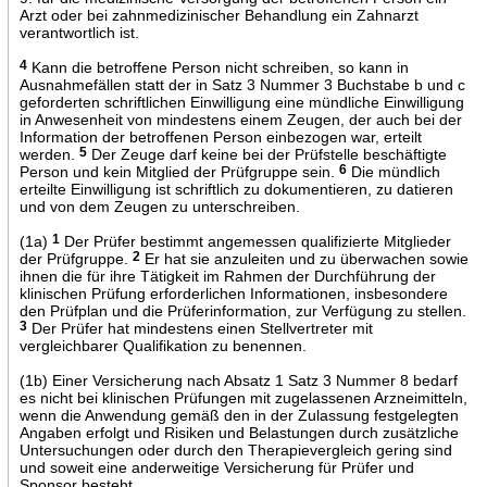
Arzt oder bei zahnmedizinischer Behandlung ein Zahnarzt
verantwortlich ist.
4
Kann die betroffene Person nicht schreiben, so kann in
Ausnahmefällen statt der in Satz 3 Nummer 3 Buchstabe b und c
geforderten schriftlichen Einwilligung eine mündliche Einwilligung
in Anwesenheit von mindestens einem Zeugen, der auch bei der
Information der betroffenen Person einbezogen war, erteilt
werden.
5
Der Zeuge darf keine bei der Prüfstelle beschäftigte
Person und kein Mitglied der Prüfgruppe sein.
6
Die mündlich
erteilte Einwilligung ist schriftlich zu dokumentieren, zu datieren
und von dem Zeugen zu unterschreiben.
(1a)
1
Der Prüfer bestimmt angemessen qualifizierte Mitglieder
der Prüfgruppe.
2
Er hat sie anzuleiten und zu überwachen sowie
ihnen die für ihre Tätigkeit im Rahmen der Durchführung der
klinischen Prüfung erforderlichen Informationen, insbesondere
den Prüfplan und die Prüferinformation, zur Verfügung zu stellen.
3
Der Prüfer hat mindestens einen Stellvertreter mit
vergleichbarer Qualifikation zu benennen.
(1b) Einer Versicherung nach Absatz 1 Satz 3 Nummer 8 bedarf
es nicht bei klinischen Prüfungen mit zugelassenen Arzneimitteln,
wenn die Anwendung gemäß den in der Zulassung festgelegten
Angaben erfolgt und Risiken und Belastungen durch zusätzliche
Untersuchungen oder durch den Therapievergleich gering sind
und soweit eine anderweitige Versicherung für Prüfer und
Sponsor besteht.