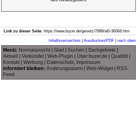
Link zu dieser Seite
: https://www.buzer.de/gesetz/7088/al0-36068.htm
Inhaltsverzeichnis
|
Ausdrucken/PDF
|
nach oben
Menü:
Normalansicht
|
Start
|
Suchen
|
Sachgebiete
|
Aktuell
|
Verkündet
|
Web-Plugin
|
Über buzer.de
|
Qualität
|
Kontakt
|
Werbung
|
Datenschutz, Impressum
informiert bleiben:
Änderungsalarm
|
Web-Widget
|
RSS-
Feed