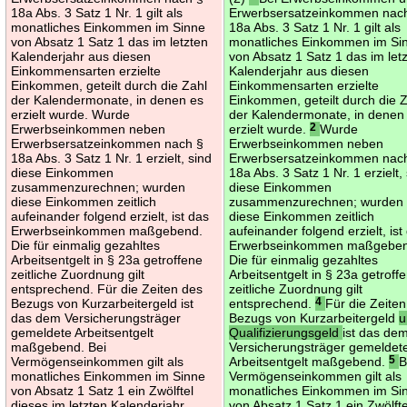
18a Abs. 3 Satz 1 Nr. 1 gilt als
Erwerbsersatzeinkommen nac
monatliches Einkommen im Sinne
18a Abs. 3 Satz 1 Nr. 1 gilt als
von Absatz 1 Satz 1 das im letzten
monatliches Einkommen im Si
Kalenderjahr aus diesen
von Absatz 1 Satz 1 das im let
Einkommensarten erzielte
Kalenderjahr aus diesen
Einkommen, geteilt durch die Zahl
Einkommensarten erzielte
der Kalendermonate, in denen es
Einkommen, geteilt durch die 
erzielt wurde. Wurde
der Kalendermonate, in denen
Erwerbseinkommen neben
erzielt wurde.
2
Wurde
Erwerbsersatzeinkommen nach §
Erwerbseinkommen neben
18a Abs. 3 Satz 1 Nr. 1 erzielt, sind
Erwerbsersatzeinkommen nac
diese Einkommen
18a Abs. 3 Satz 1 Nr. 1 erzielt,
zusammenzurechnen; wurden
diese Einkommen
diese Einkommen zeitlich
zusammenzurechnen; wurden
aufeinander folgend erzielt, ist das
diese Einkommen zeitlich
Erwerbseinkommen maßgebend.
aufeinander folgend erzielt, ist
Die für einmalig gezahltes
Erwerbseinkommen maßgebe
Arbeitsentgelt in § 23a getroffene
Die für einmalig gezahltes
zeitliche Zuordnung gilt
Arbeitsentgelt in § 23a getroff
entsprechend. Für die Zeiten des
zeitliche Zuordnung gilt
Bezugs von Kurzarbeitergeld ist
entsprechend.
4
Für die Zeite
das dem Versicherungsträger
Bezugs von Kurzarbeitergeld
u
gemeldete Arbeitsentgelt
Qualifizierungsgeld
ist das de
maßgebend. Bei
Versicherungsträger gemeldet
Vermögenseinkommen gilt als
Arbeitsentgelt maßgebend.
5
B
monatliches Einkommen im Sinne
Vermögenseinkommen gilt als
von Absatz 1 Satz 1 ein Zwölftel
monatliches Einkommen im Si
dieses im letzten Kalenderjahr
von Absatz 1 Satz 1 ein Zwölfte