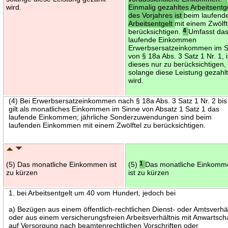
wird.
Einmalig gezahltes Arbeitsentg
des Vorjahres ist
beim laufend
Arbeitsentgelt
mit einem Zwölft
berücksichtigen.
4
Umfasst da
laufende Einkommen
Erwerbsersatzeinkommen im S
von § 18a Abs. 3 Satz 1 Nr. 1, i
dieses nur zu berücksichtigen,
solange diese Leistung gezahl
wird.
(4) Bei Erwerbsersatzeinkommen nach § 18a Abs. 3 Satz 1 Nr. 2 bis
gilt als monatliches Einkommen im Sinne von Absatz 1 Satz 1 das
laufende Einkommen; jährliche Sonderzuwendungen sind beim
laufenden Einkommen mit einem Zwölftel zu berücksichtigen.
(5) Das monatliche Einkommen ist
(5)
1
Das monatliche Einkomm
zu kürzen
ist zu kürzen
1. bei Arbeitsentgelt um 40 vom Hundert, jedoch bei
a) Bezügen aus einem öffentlich-rechtlichen Dienst- oder Amtsverhäl
oder aus einem versicherungsfreien Arbeitsverhältnis mit Anwartsch
auf Versorgung nach beamtenrechtlichen Vorschriften oder