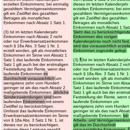
erzielten Einkommens; bei einmalig
dieses im letzten Kalenderjahr
gezahltem Vermögenseinkommen
erzielten Einkommens; bei ein
gilt ein Zwölftel des gezahlten
gezahltem Vermögenseinkom
Betrages als monatliches
gilt ein Zwölftel des gezahlten
Einkommen nach Absatz 1 Satz 1.
Betrages als monatliches
Einkommen nach Absatz 1 Sat
(3) Ist im letzten Kalenderjahr
Steht das zu berücksichtigend
Einkommen nach Absatz 2 nicht
Einkommen des vorigen
oder nur Erwerbsersatzeinkommen
Kalenderjahres noch nicht fest
nach § 18a Abs. 3 Satz 1 Nr. 1
wird das voraussichtlich erzielt
erzielt worden, gilt als monatliches
Einkommen zugrunde gelegt.
Einkommen im Sinne von Absatz 1
Satz 1 das laufende Einkommen.
(3)
1
Ist im letzten Kalenderjah
Satz 1 gilt auch bei der erstmaligen
Einkommen nach Absatz 2 nich
Feststellung der Rente, wenn das
oder nur Erwerbsersatzeinko
laufende Einkommen
im
nach § 18a Abs. 3 Satz 1 Nr. 1
Durchschnitt voraussichtlich
um
erzielt worden, gilt als monatli
wenigstens zehn vom Hundert
Einkommen im Sinne von Absa
geringer ist als das nach Absatz 2
Satz 1 das laufende Einkomm
maßgebende Einkommen;
jährliche
Satz 1 gilt auch bei der erstma
Sonderzuwendungen sind
beim
Feststellung der Rente, wenn 
laufenden
Einkommen
mit einem
laufende Einkommen um
Zwölftel zu berücksichtigen.
wenigstens zehn vom Hundert
Umfasst das laufende Einkommen
geringer ist als das nach Absat
Erwerbsersatzeinkommen im Sinne
maßgebende Einkommen;
bei
von § 18a Abs. 3 Satz 1 Nr. 1, ist
Arbeits- und Vermögenseink
dieses nur zu berücksichtigen,
gilt das im Durchschnitt
solange diese Leistung gezahlt
voraussichtliche Einkommen.
3