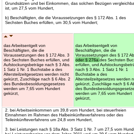
Grundsätzen und bei Einkommen, das solchen Bezügen vergleichb
ist, um 27,5 vom Hundert,
b) Beschäftigten, die die Voraussetzungen des § 172 Abs. 1 des
Sechsten Buches erfüllen, um 30,5 vom Hundert;
das Arbeitsentgelt von
das Arbeitsentgelt von
Beschäftigten, die die
Beschäftigten, die die
Voraussetzungen des § 172 Abs. 3
Voraussetzungen des § 172 Ab
des Sechsten Buches erfüllen, und
oder § 276a
des Sechsten Bu
Aufstockungsbeträge nach § 3 Abs.
erfüllen, und Aufstockungsbet
1 Satz 1 Nr. 1 Buchstabe a des
nach § 3 Abs. 1 Satz 1 Nr. 1
Altersteilzeitgesetzes werden nicht
Buchstabe a des
gekürzt, Zuschläge nach § 6 Abs. 2
Altersteilzeitgesetzes werden n
des Bundesbesoldungsgesetzes
gekürzt, Zuschläge nach § 6 A
werden um 7,65 vom Hundert
des Bundesbesoldungsgesetz
gekürzt,
werden um 7,65 vom Hundert
gekürzt,
2. bei Arbeitseinkommen um 39,8 vom Hundert, bei steuerfreien
Einnahmen im Rahmen des Halbeinkünfteverfahrens oder des
Teileinkünfteverfahrens um 24,8 vom Hundert,
3. bei Leistungen nach § 18a Abs. 3 Satz 1 Nr. 7 um 27,5 vom Hund
bei Leistungsbeginn vor dem Jahre 2011 und um 29,6 vom Hundert 