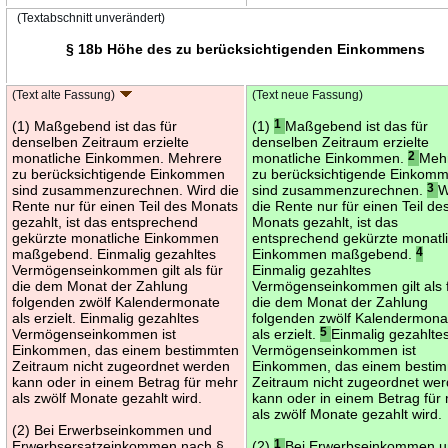
(Textabschnitt unverändert)
§ 18b Höhe des zu berücksichtigenden Einkommens
(Text alte Fassung)
(Text neue Fassung)
(1) Maßgebend ist das für
(1)
1
Maßgebend ist das für
denselben Zeitraum erzielte
denselben Zeitraum erzielte
monatliche Einkommen. Mehrere
monatliche Einkommen.
2
Meh
zu berücksichtigende Einkommen
zu berücksichtigende Einkom
sind zusammenzurechnen. Wird die
sind zusammenzurechnen.
3
W
Rente nur für einen Teil des Monats
die Rente nur für einen Teil de
gezahlt, ist das entsprechend
Monats gezahlt, ist das
gekürzte monatliche Einkommen
entsprechend gekürzte monatl
maßgebend. Einmalig gezahltes
Einkommen maßgebend.
4
Vermögenseinkommen gilt als für
Einmalig gezahltes
die dem Monat der Zahlung
Vermögenseinkommen gilt als 
folgenden zwölf Kalendermonate
die dem Monat der Zahlung
als erzielt. Einmalig gezahltes
folgenden zwölf Kalendermona
Vermögenseinkommen ist
als erzielt.
5
Einmalig gezahlte
Einkommen, das einem bestimmten
Vermögenseinkommen ist
Zeitraum nicht zugeordnet werden
Einkommen, das einem besti
kann oder in einem Betrag für mehr
Zeitraum nicht zugeordnet we
als zwölf Monate gezahlt wird.
kann oder in einem Betrag für
als zwölf Monate gezahlt wird.
(2) Bei Erwerbseinkommen und
Erwerbsersatzeinkommen nach §
(2)
1
Bei Erwerbseinkommen 