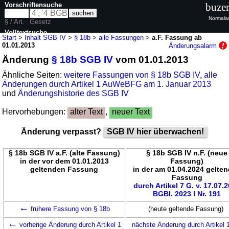
Vorschriftensuche
buzer
Normalan
§ / Art.
Gesetz
Volltextsuche
Start
>
Inhalt SGB IV
>
§ 18b
>
alle Fassungen
>
a.F. Fassung ab
01.01.2013
Änderungsalarm
nur in SGB IV
Änderung
§ 18b SGB IV
vom 01.01.2013
Ähnliche Seiten:
weitere Fassungen von § 18b SGB IV
,
alle
Änderungen durch Artikel 1 AuWeBFG am 1. Januar 2013
und
Änderungshistorie des SGB IV
Hervorhebungen:
alter Text
,
neuer Text
Änderung verpasst?
SGB IV hier überwachen!
§ 18b SGB IV a.F. (alte Fassung)
§ 18b SGB IV n.F. (neue
in der vor dem 01.01.2013
Fassung)
geltenden Fassung
in der am 01.04.2024 gelte
Fassung
durch Artikel 7 G. v. 17.07.
BGBl. 2023 I Nr. 191
←
frühere Fassung von § 18b
(heute geltende Fassung)
←
vorherige Änderung durch Artikel 1
nächste Änderung durch Artikel